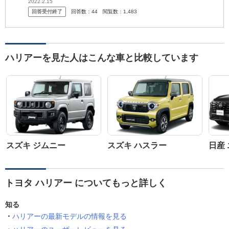
リアー ・ライズ ・ヴェゼル ・C-HR ・CX-5 ...
2022.2.15
回答受付終了
回答数：
44
閲覧数：
1,483
ハリアーを見た人はこんな車と比較しています
スズキ ジムニー
スズキ ハスラー
日産
トヨタ ハリアー についてもっと詳しく
知る
ハリアーの最新モデルの情報を見る