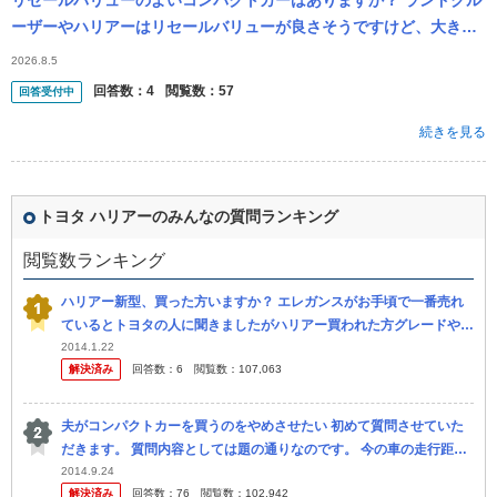
リセールバリューのよいコンパクトカーはありますか？ ランドクル
ーザーやハリアーはリセールバリューが良さそうですけど、大きい
ので扱いづらそうです
2026.8.5
回答数：
4
閲覧数：
57
回答受付中
続きを見る
トヨタ ハリアーのみんなの質問ランキング
閲覧数ランキング
ハリアー新型、買った方いますか？ エレガンスがお手頃で一番売れ
ているとトヨタの人に聞きましたがハリアー買われた方グレードや色
や値段教えてください。 私もエレガンスと迷いましたが バッグミラ
2014.1.22
解決済み
回答数：
6
閲覧数：
107,063
ー...
夫がコンパクトカーを買うのをやめさせたい 初めて質問させていた
だきます。 質問内容としては題の通りなのです。 今の車の走行距離
が20万キロを超えたので車の買い替えを検討してます。私 は10万
2014.9.24
解決済み
回答数：
76
閲覧数：
102,942
キ...