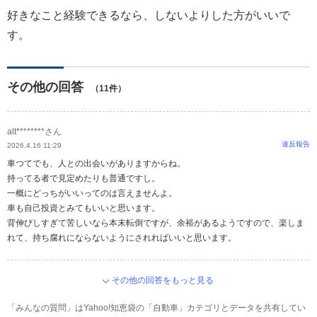
好きなこと経験できるなら、しないよりした方がいいで
す。
その他の回答
（11件）
alt********さん
違反報告
2026.4.16 11:29
車つてでも、人との出会いがありますからね。
持ってる者で見定めたりも普通ですし。
一概にどっちがいいってのは言えませんよ。
車も自己投資とみてもいいと思います。
背伸びしすぎて苦しいなら本末転倒ですが、余裕があるようですので、楽しま
れて、持ち腐れにならないようにされればいいと思います。
その他の回答をもっと見る
「みんなの質問」はYahoo!知恵袋の「自動車」カテゴリとデータを共有してい