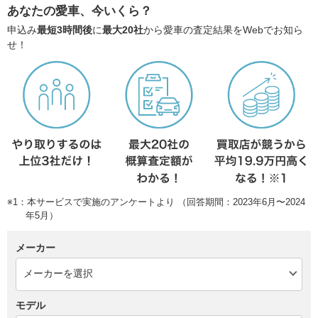
あなたの愛車、今いくら？
申込み
最短3時間後
に
最大20社
から愛車の査定結果をWebでお知ら
せ！
※1：本サービスで実施のアンケートより （回答期間：2023年6月〜2024
年5月）
メーカー
モデル