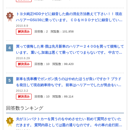
トヨタ純正HDDナビに録音した曲の消去方法教えて下さい！！ 現在
ハリアーGSU30に乗っています。 ＣＤをＨＤＤナビに録音していた
ところ容量不足になりました。 その為以前録音した曲を消去しよう
2010.8.9
解決済み
回答数：
2
閲覧数：
101,958
と...
買って後悔した車 僕は先月新車のハリアー２４０Gを買って後悔して
います。 重いし加速は悪くて乗っていてつまらないです。 中古でハ
リハイ買っとけばよかったと思います。 ５年ローンで買ったので、
2010.6.29
解決済み
回答数：
10
閲覧数：
99,420
２年...
新車を洗車機でガンガン洗うのはやめたほうが良いですか？ プラド
を発注して現在納車待ちです。 前車はハリアーでしたが気合をいれ
て20万もするコーティングをかけました。 しかし気合入れて洗車し
2012.3.2
解決済み
回答数：
10
閲覧数：
89,114
たの...
回答数ランキング
夫がコンパクトカーを買うのをやめさせたい 初めて質問させていた
だきます。 質問内容としては題の通りなのです。 今の車の走行距離