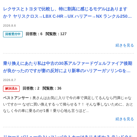
レクサスとトヨタで比較し、特に割高に感じるモデルはあります
か？ ヤリスクロス→LBX C-HR→UX ハリアー→NX ランクル250→
GX ランクル300→LX アルファード→LM
2026.8.6
回答数：
6
閲覧数：
127
回答受付中
続きを見る
乗り換えにあたり私は中古の30系アルファードヴェルファイア後期
が良かったのですが妻の反対により新車のハリアーガソリンGを購
入し半年弱ですがミニバンに乗り換えたいです 試乗したハリアーは
2026.8.7
ハイブリッ...
回答数：
2
閲覧数：
36
解決済み
ベストアンサー：
奥さんはお気に入りで今の車で満足してるんなら円満じゃな
いですかー なぜに買い換えするって拗らせる？！ そんな事しないために、おと
なしく今の車に乗るのが1番！乗り心地も言うほど...
続きを見る