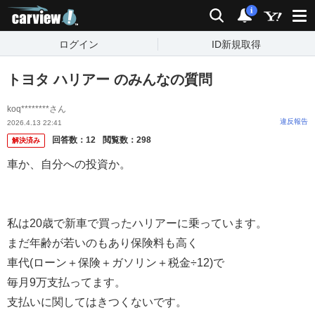
carview!
検索
通知
i
ログイン
ID新規取得
トヨタ ハリアー のみんなの質問
koq********さん
違反報告
2026.4.13 22:41
回答数：
12
閲覧数：
298
解決済み
車か、自分への投資か。
私は20歳で新車で買ったハリアーに乗っています。
まだ年齢が若いのもあり保険料も高く
車代(ローン＋保険＋ガソリン＋税金÷12)で
毎月9万支払ってます。
支払いに関してはきつくないです。