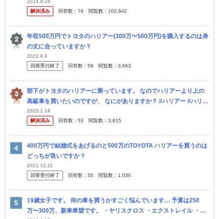
が20万キロを超えたので車の買い替えを検討してます。私 は10万
2014.9.24
解決済み
回答数：
76
閲覧数：
102,942
キ...
年収500万円でトヨタのハリアー(300万〜500万円)を購入するのは身
の丈に合っていますか？
2022.9.9
回答受付終了
回答数：
58
閲覧数：
3,663
部下がトヨタのハリアーに乗っています。 なのでハリアーより上の
高級車を買いたいのですが、 なにがありますか？ #ハリアー #ハリア
ーハイブリッド
2023.1.19
解決済み
回答数：
53
閲覧数：
3,815
400万円で結婚式をあげるのと500万のTOYOTA ハリアーを買うのは
どっちが良いですか？
2021.12.11
回答受付終了
回答数：
50
閲覧数：
1,036
19歳女子です。 何の車を買うかすごく悩んでいます… 予算は250
万〜300万、新車希望です。 ・ヤリスクロス ・エクストレイル ・ハ