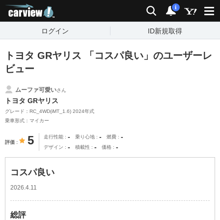
carview!
検索
通知
i
ログイン
ID新規取得
トヨタ GRヤリス 「コスパ良い」のユーザーレ
ビュー
ムーファ可愛い
さん
トヨタ GRヤリス
グレード：RC_4WD(iMT_1.6) 2024年式
乗車形式：マイカー
-
-
-
5
走行性能
乗り心地
燃費
評価
-
-
-
デザイン
積載性
価格
コスパ良い
2026.4.11
総評