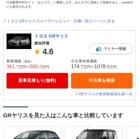
※自動車SNSサイト「みんカラ」に遷移します。みんカラに登録して投稿すると、carview!
にも表示されます。
トヨタ GRヤリス のユーザーレビュー・評価一覧のページに戻る
トヨタ GRヤリス
総合評価
マイカー登録
4.6
新車価格
中古車本体価格
（税込）
361
900
174
1078
.7
.0
.7
.0
万円〜
万円
万円〜
万円
新車見積もり(無料)
中古車を検索
GRヤリスの車買取相場を調べる
GRヤリスを見た人はこんな車と比較しています