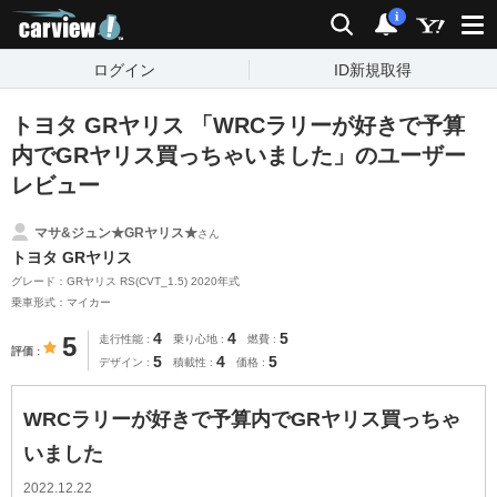
carview!
検索
通知
i
ログイン
ID新規取得
トヨタ GRヤリス 「WRCラリーが好きで予算
内でGRヤリス買っちゃいました」のユーザー
レビュー
マサ&ジュン★GRヤリス★
さん
トヨタ GRヤリス
グレード：GRヤリス RS(CVT_1.5) 2020年式
乗車形式：マイカー
4
4
5
5
走行性能
乗り心地
燃費
評価
5
4
5
デザイン
積載性
価格
WRCラリーが好きで予算内でGRヤリス買っちゃ
いました
2022.12.22