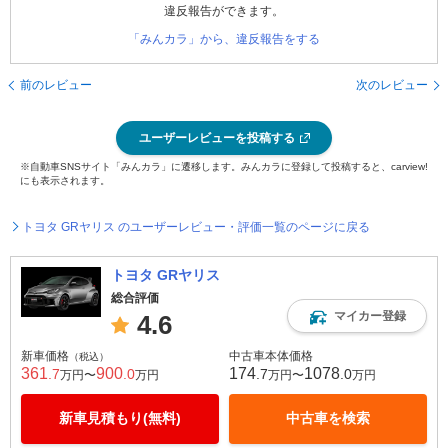
違反報告ができます。
「みんカラ」から、違反報告をする
前のレビュー
次のレビュー
ユーザーレビューを投稿する
※自動車SNSサイト「みんカラ」に遷移します。みんカラに登録して投稿すると、carview!
にも表示されます。
トヨタ GRヤリス のユーザーレビュー・評価一覧のページに戻る
トヨタ GRヤリス
総合評価
マイカー登録
4.6
新車価格
中古車本体価格
（税込）
361
900
174
1078
.7
.0
.7
.0
万円〜
万円
万円〜
万円
新車見積もり(無料)
中古車を検索