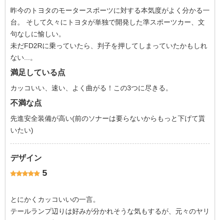
昨今のトヨタのモータースポーツに対する本気度がよく分かる一
台。 そして久々にトヨタが単独で開発した準スポーツカー、文
句なしに愉しい。
未だFD2Rに乗っていたら、判子を押してしまっていたかもしれ
ない...。
満足している点
カッコいい、速い、よく曲がる！この3つに尽きる。
不満な点
先進安全装備が高い(前のソナーは要らないからもっと下げて貰
いたい)
デザイン
5
とにかくカッコいいの一言。
テールランプ辺りは好みが分かれそうな気もするが、元々のヤリ