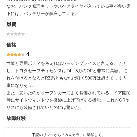
なお、パンク修理キットやスペアタイヤが入っている事が多い床
下には、バッテリーが鎮座している。
燃費
-
価格
4
性能と専用ボディを考えればバーゲンプライスと言える。 ただ
し、トヨタセーフティセンスは24～5万のOPと非常に高額。 こ
れを付けるとなるとRZ系ともなれば軽く500万は超えてしまう
事になりそう。
また、驚いたのがオープンカーによく装備されている、ドア開閉
時にサイドウィンドウを微妙に上げ下げする機能。 これがGRヤ
リスにも装備されていたのには驚いた。
故障経験
下記のリンクから「みんカラ」に遷移して、