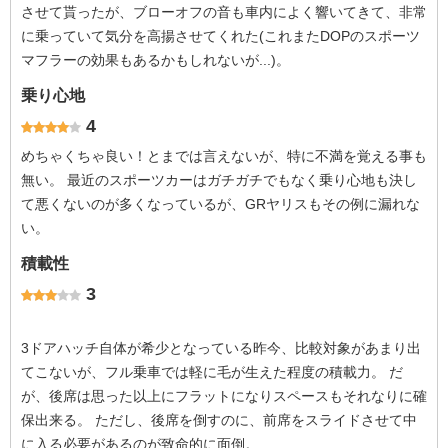
させて貰ったが、ブローオフの音も車内によく響いてきて、非常
に乗っていて気分を高揚させてくれた(これまたDOPのスポーツ
マフラーの効果もあるかもしれないが...)。
乗り心地
4
めちゃくちゃ良い！とまでは言えないが、特に不満を覚える事も
無い。 最近のスポーツカーはガチガチでもなく乗り心地も決し
て悪くないのが多くなっているが、GRヤリスもその例に漏れな
い。
積載性
3
3ドアハッチ自体が希少となっている昨今、比較対象があまり出
てこないが、フル乗車では軽に毛が生えた程度の積載力。 だ
が、後席は思った以上にフラットになりスペースもそれなりに確
保出来る。 ただし、後席を倒すのに、前席をスライドさせて中
に入る必要があるのが致命的に面倒。