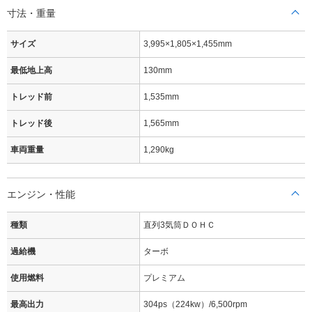
寸法・重量
サイズ
3,995×1,805×1,455mm
最低地上高
130mm
トレッド前
1,535mm
トレッド後
1,565mm
車両重量
1,290kg
エンジン・性能
種類
直列3気筒ＤＯＨＣ
過給機
ターボ
使用燃料
プレミアム
最高出力
304ps（224kw）/6,500rpm