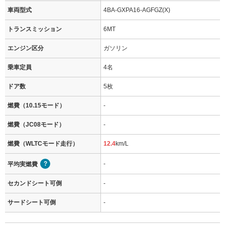
車両型式
4BA-GXPA16-AGFGZ(X)
トランスミッション
6MT
エンジン区分
ガソリン
乗車定員
4名
ドア数
5枚
燃費（10.15モード）
-
燃費（JC08モード）
-
燃費（WLTCモード走行）
12.4
km/L
-
平均実燃費
セカンドシート可倒
-
サードシート可倒
-