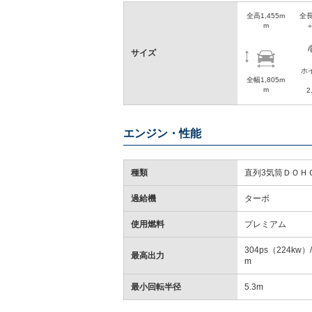
全高1,455m
全長
m
サイズ
ホ
全幅1,805m
m
2
エンジン・性能
種類
直列3気筒ＤＯＨ
過給機
ターボ
使用燃料
プレミアム
304ps（224kw）/
最高出力
m
最小回転半径
5.3m