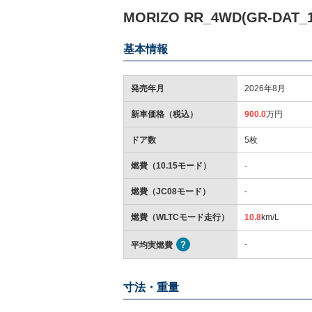
MORIZO RR_4WD(GR-DAT
基本情報
発売年月
2026年8月
新車価格（税込）
900.0
万円
ドア数
5枚
燃費（10.15モード）
-
燃費（JC08モード）
-
燃費（WLTCモード走行）
10.8
km/L
-
平均実燃費
寸法・重量