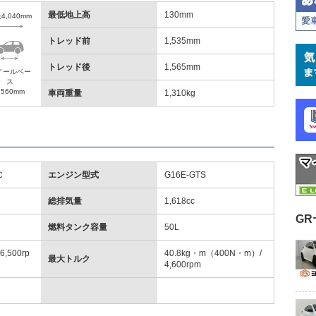
最低地上高
130mm
4,040mm
トレッド前
1,535mm
トレッド後
1,565mm
イールベー
ス
,560mm
車両重量
1,310kg
Ｃ
エンジン型式
G16E-GTS
総排気量
1,618cc
G
燃料タンク容量
50L
6,500rp
40.8kg・m（400N・m）/
最大トルク
4,600rpm