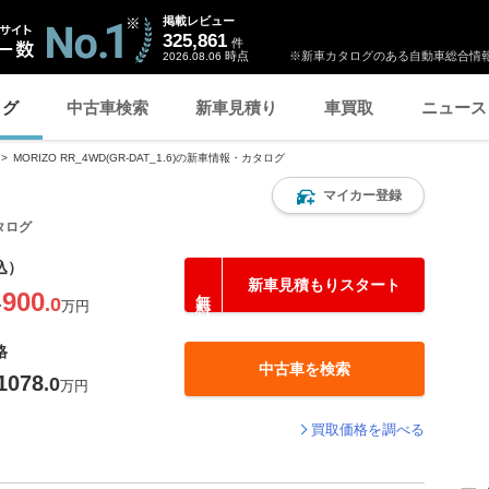
掲載レビュー
325,861
件
時点
※新車カタログのある自動車総合情報
2026.08.06
ログ
中古車検索
新車見積り
車買取
ニュース
MORIZO RR_4WD(GR-DAT_1.6)の新車情報・カタログ
マイカー登録
カタログ
込）
新車見積もりスタート
900
.0
〜
万円
格
中古車を検索
1078
.0
万円
買取価格を調べる