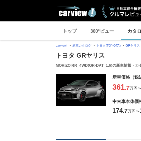
トップ
360°ビュー
カタ
carview!
新車カタログ
トヨタ(TOYOTA)
GRヤリス
トヨタ GRヤリス
MORIZO RR_4WD(GR-DAT_1.6)の新車情報・
新車価格（税
361
.7
万円
中古車本体価
174
.7
万円
〜