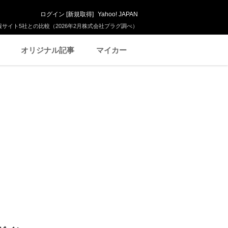
ログイン
[
新規取得
]
Yahoo! JAPAN
サイト5社との比較（2026年2月株式会社プラグ調べ）
オリジナル記事
マイカー