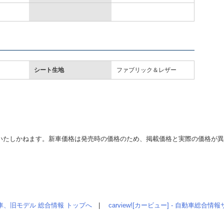
シート生地
ファブリック＆レザー
いたしかねます。新車価格は発売時の価格のため、掲載価格と実際の価格が
車、旧モデル 総合情報 トップへ
|
carview![カービュー] - 自動車総合