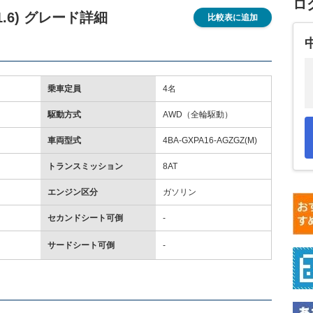
ロ
_1.6) グレード詳細
比較表に追加
乗車定員
4名
駆動方式
AWD（全輪駆動）
車両型式
4BA-GXPA16-AGZGZ(M)
トランスミッション
8AT
エンジン区分
ガソリン
セカンドシート可倒
-
サードシート可倒
-