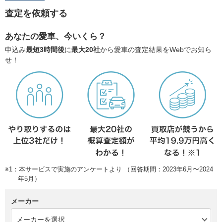
査定を依頼する
あなたの愛車、今いくら？
申込み
最短3時間後
に
最大20社
から愛車の査定結果をWebでお知ら
せ！
※1：本サービスで実施のアンケートより （回答期間：2023年6月〜2024
年5月）
メーカー