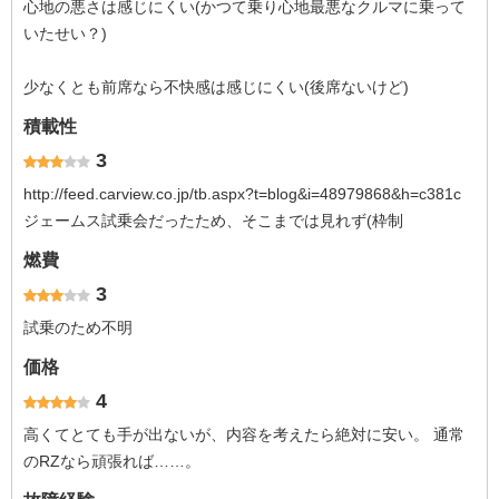
心地の悪さは感じにくい(かつて乗り心地最悪なクルマに乗って
いたせい？)
少なくとも前席なら不快感は感じにくい(後席ないけど)
積載性
3
http://feed.carview.co.jp/tb.aspx?t=blog&i=48979868&h=c381c
ジェームス試乗会だったため、そこまでは見れず(枠制
燃費
3
試乗のため不明
価格
4
高くてとても手が出ないが、内容を考えたら絶対に安い。 通常
のRZなら頑張れば……。