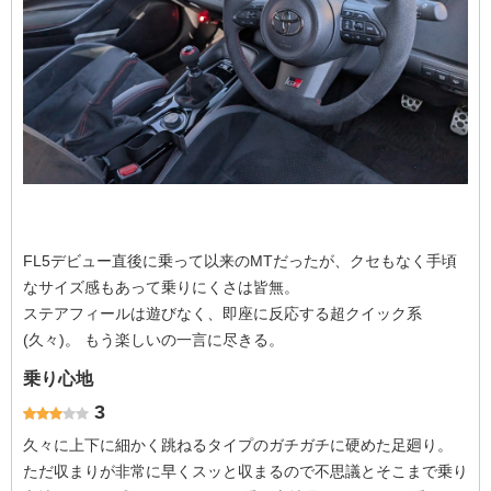
FL5デビュー直後に乗って以来のMTだったが、クセもなく手頃
なサイズ感もあって乗りにくさは皆無。
ステアフィールは遊びなく、即座に反応する超クイック系
(久々)。 もう楽しいの一言に尽きる。
乗り心地
3
久々に上下に細かく跳ねるタイプのガチガチに硬めた足廻り。
ただ収まりが非常に早くスッと収まるので不思議とそこまで乗り