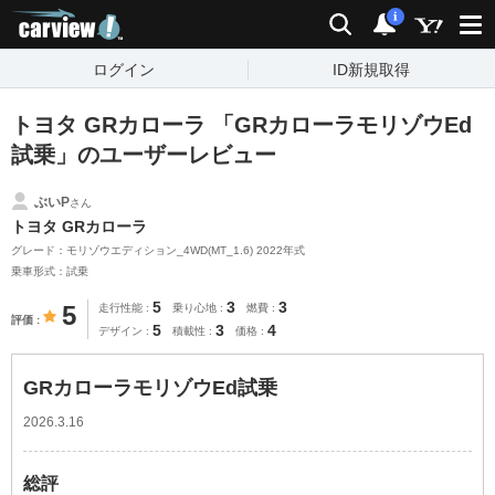
carview!
検索
通知
i
ログイン
ID新規取得
トヨタ GRカローラ 「GRカローラモリゾウEd
試乗」のユーザーレビュー
ぶいP
さん
トヨタ GRカローラ
グレード：モリゾウエディション_4WD(MT_1.6) 2022年式
乗車形式：試乗
5
3
3
5
走行性能
乗り心地
燃費
評価
5
3
4
デザイン
積載性
価格
GRカローラモリゾウEd試乗
2026.3.16
総評