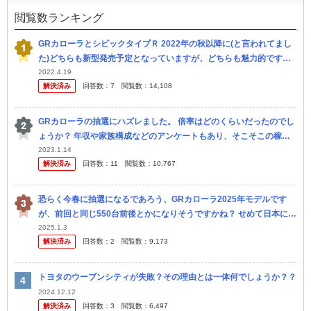
閲覧数ランキング
GRカローラとシビックタイプＲ 2022年の秋以降に(と言われてまし
た)どちらも新型発売予定となっていますが、どちらも魅力的です。
購入するなら後々リセール等考えるなら、どちらの車種の方が良い
2022.4.19
解決済み
回答数：
7
閲覧数：
14,108
と...
GRカローラの抽選にハズレました。 倍率はどのくらいだったのでし
ょうか？ 年収や家族構成などのアンケートもあり、そこそこの稼ぎ
だから期待していたのに。 悔しいです。 もう買いません！ 当たった
2023.1.14
解決済み
回答数：
11
閲覧数：
10,767
人...
恐らく今春に抽選になるであろう、GRカローラ2025年モデルです
が、前回と同じ550台前後とかになりそうですかね？ せめて日本に2
000台いや1000台でも割り当ててくれればいいのですが………。 噂
2025.1.3
解決済み
回答数：
2
閲覧数：
9,173
レ
トヨタのウーブンシティが失敗？その理由とは一体何でしょうか？？
2024.12.12
解決済み
回答数：
3
閲覧数：
6,497