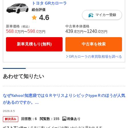
トヨタ GRカローラ
総合評価
マイカー登録
4.6
新車価格
中古車本体価格
（税込）
568
598
439
1240
.0
.0
.8
.0
万円〜
万円
万円〜
万円
新車見積もり(無料)
中古車を検索
GRカローラの車買取相場を調べる
あわせて知りたい
なぜYahoo!知恵袋ではＧＲヤリスよりシビックtypeＲのほうが人気
があるのですか。
・・・・・・・・・・・・・・・・・・・・・・・・・・・・・・・
2026.8.5
ぶっちゃけ走りの戦闘力ではＧＲ...
回答数：
6
閲覧数：
155
画像あり
解決済み
ベストアンサー：
ＧＲに速いイメージが無いからだと思われます。