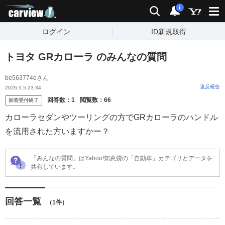
carview!
検索
通知
i
ログイン
ID新規取得
トヨタ GRカローラ のみんなの質問
be563774eさん
違反報告
2026.5.5 23:34
回答数：
1
閲覧数：
66
回答受付終了
カローラセダンやツーリングの方でGRカローラのハンドル
を流用された方いますかー？
「みんなの質問」はYahoo!知恵袋の「自動車」カテゴリとデータを
共有しています。
回答一覧
（1件）