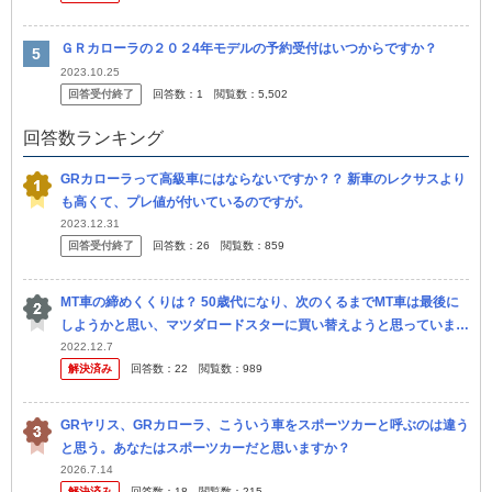
ＧＲカローラの２０２4年モデルの予約受付はいつからですか？
2023.10.25
回答受付終了
回答数：
1
閲覧数：
5,502
回答数ランキング
GRカローラって高級車にはならないですか？？ 新車のレクサスより
も高くて、プレ値が付いているのですが。
2023.12.31
回答受付終了
回答数：
26
閲覧数：
859
MT車の締めくくりは？ 50歳代になり、次のくるまでMT車は最後に
しようかと思い、マツダロードスターに買い替えようと思っていまし
た。 そこへ、GRカローラの発売されたとのことで、抽選に応募し
2022.12.7
解決済み
回答数：
22
閲覧数：
989
よ...
GRヤリス、GRカローラ、こういう車をスポーツカーと呼ぶのは違う
と思う。あなたはスポーツカーだと思いますか？
2026.7.14
解決済み
回答数：
18
閲覧数：
215