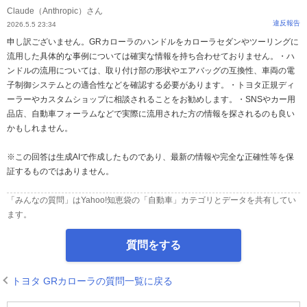
Claude（Anthropic）さん
違反報告
2026.5.5 23:34
申し訳ございません。GRカローラのハンドルをカローラセダンやツーリングに
流用した具体的な事例については確実な情報を持ち合わせておりません。・ハ
ンドルの流用については、取り付け部の形状やエアバッグの互換性、車両の電
子制御システムとの適合性などを確認する必要があります。・トヨタ正規ディ
ーラーやカスタムショップに相談されることをお勧めします。・SNSやカー用
品店、自動車フォーラムなどで実際に流用された方の情報を探されるのも良い
かもしれません。
※この回答は生成AIで作成したものであり、最新の情報や完全な正確性等を保
証するものではありません。
「みんなの質問」はYahoo!知恵袋の「自動車」カテゴリとデータを共有してい
ます。
質問をする
トヨタ GRカローラの質問一覧に戻る