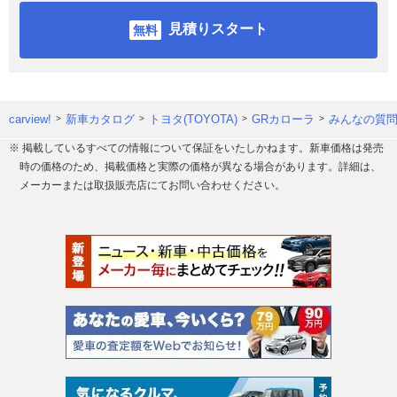
見積りスタート
carview!
新車カタログ
トヨタ(TOYOTA)
GRカローラ
みんなの質問
※ 掲載しているすべての情報について保証をいたしかねます。新車価格は発売
時の価格のため、掲載価格と実際の価格が異なる場合があります。詳細は、
メーカーまたは取扱販売店にてお問い合わせください。