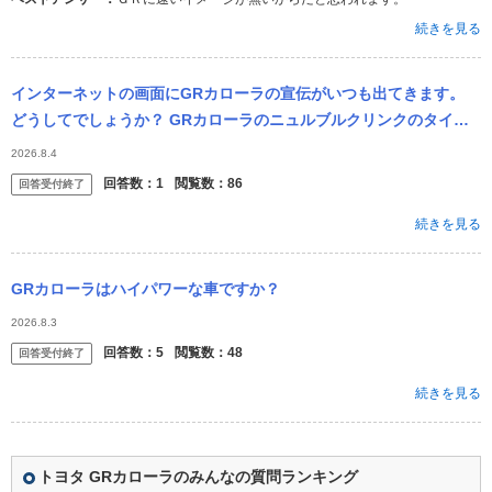
続きを見る
インターネットの画面にGRカローラの宣伝がいつも出てきます。
どうしてでしょうか？ GRカローラのニュルブルクリンクのタイム
は公表されていますか？ GRヤリスのタイムが大したことないの
2026.8.4
で、GR...
回答数：
1
閲覧数：
86
回答受付終了
続きを見る
GRカローラはハイパワーな車ですか？
2026.8.3
回答数：
5
閲覧数：
48
回答受付終了
続きを見る
トヨタ GRカローラのみんなの質問ランキング