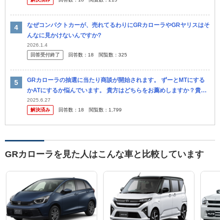
なぜコンパクトカーが、売れてるわりにGRカローラやGRヤリスはそ
んなに見かけないんですか?
2026.1.4
回答受付終了
回答数：
18
閲覧数：
325
GRカローラの抽選に当たり商談が開始されます。 ずーとMTにする
かATにするか悩んでいます。 貴方はどちらをお薦めしますか？貴方
はどちらを選びますか？ 差額の30万円はまったく気になりませ
2025.6.27
解決済み
回答数：
18
閲覧数：
1,799
ん、...
GRカローラを見た人はこんな車と比較しています