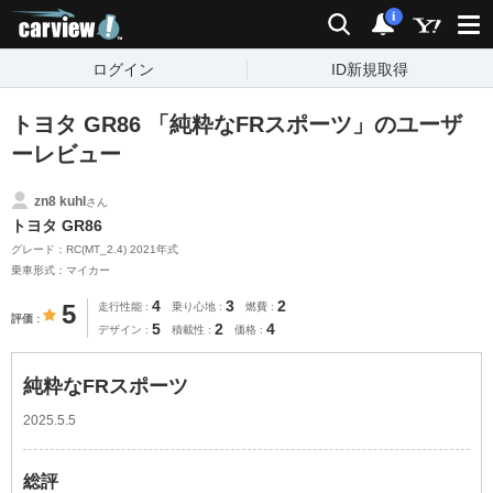
carview!
検索
通知
i
ログイン
ID新規取得
トヨタ GR86 「純粋なFRスポーツ」のユーザ
ーレビュー
zn8 kuhl
さん
トヨタ GR86
グレード：RC(MT_2.4) 2021年式
乗車形式：マイカー
4
3
2
5
走行性能
乗り心地
燃費
評価
5
2
4
デザイン
積載性
価格
純粋なFRスポーツ
2025.5.5
総評