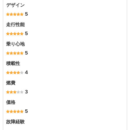
デザイン
5
走行性能
5
乗り心地
5
積載性
4
燃費
3
価格
5
故障経験