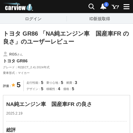
carview!
検索
通知
i
ログイン
ID新規取得
トヨタ GR86 「NA純エンジン車 国産車FR の
良さ」のユーザーレビュー
RGS
さん
トヨタ GR86
グレード：RZ(ECT_2.4) 2024年式
乗車形式：マイカー
5
5
3
5
走行性能
乗り心地
燃費
評価
5
4
5
デザイン
積載性
価格
NA純エンジン車 国産車FR の良さ
2025.2.19
総評