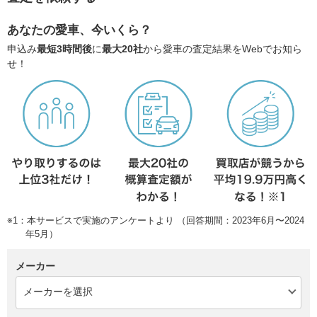
あなたの愛車、今いくら？
申込み
最短3時間後
に
最大20社
から愛車の査定結果をWebでお知ら
せ！
※1：本サービスで実施のアンケートより （回答期間：2023年6月〜2024
年5月）
メーカー