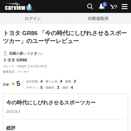
carview!
検索
通知
i
ログイン
ID新規取得
トヨタ GR86 「今の時代にしびれさせるスポー
ツカー」のユーザーレビュー
因幡の蒼いうさぎ
さん
トヨタ GR86
グレード：RZ(MT_2.4) 2021年式
乗車形式：マイカー
4
4
3
5
走行性能
乗り心地
燃費
評価
5
3
4
デザイン
積載性
価格
今の時代にしびれさせるスポーツカー
2022.8.3
総評