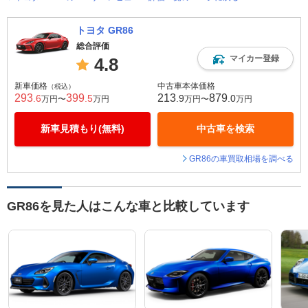
トヨタ GR86
総合評価
マイカー登録
4.8
新車価格
中古車本体価格
（税込）
293
399
213
879
.6
.5
.9
.0
万円〜
万円
万円〜
万円
新車見積もり(無料)
中古車を検索
GR86の車買取相場を調べる
GR86を見た人はこんな車と比較しています