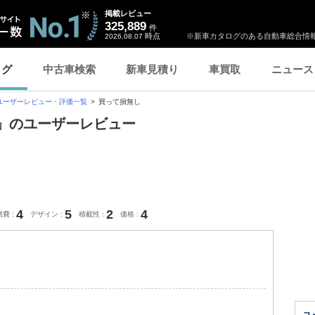
掲載レビュー
325,889
件
時点
※新車カタログのある自動車総合情報
2026.08.07
ログ
中古車検索
新車見積り
車買取
ニュース
ユーザーレビュー・評価一覧
買って損無し
し」のユーザーレビュー
4
5
2
4
燃費
デザイン
積載性
価格