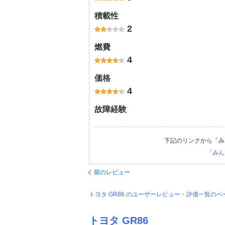
積載性
2
燃費
4
価格
4
故障経験
下記のリンクから「み
「みん
前のレビュー
トヨタ GR86 のユーザーレビュー・評価一覧の
トヨタ GR86