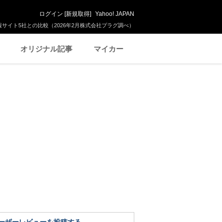
ログイン
[
新規取得
]
Yahoo! JAPAN
サイト5社との比較（2026年2月株式会社プラグ調べ）
オリジナル記事
マイカー