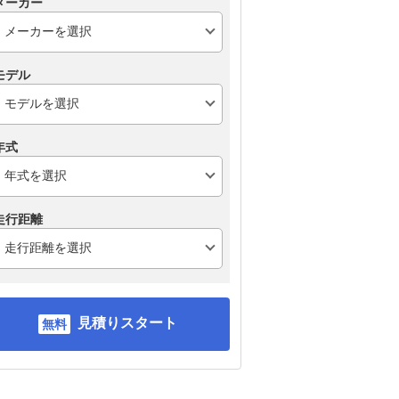
メーカー
モデル
年式
走行距離
見積りスタート