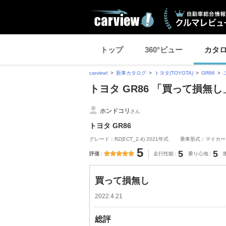
トップ
360°ビュー
カタ
carview!
新車カタログ
トヨタ(TOYOTA)
GR86
トヨタ GR86 「買って損無
ホンドコリ
さん
トヨタ GR86
グレード：RZ(ECT_2.4) 2021年式
乗車形式：マイカー
5
5
5
評価
走行性能
乗り心地
買って損無し
2022.4.21
総評