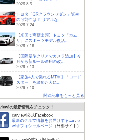
2026.8.6
トヨタ「GRクラウンセダン」誕生
の可能性は？ リアルな...
2026.7.24
【米国で商標出願】トヨタ「カム
リ」にスポーツモデル復活...
2026.7.16
【国際基準クリアでカメラ追加】今
月から新ルール適用の改...
2026.7.13
【家族4人で乗れるMT車】「ロード
スター」を諦めた人に...
2026.7.10
関連記事をもっと見る
rview!の最新情報をチェック！
carview!公式Facebook
最新のクルマ情報をお届けするcarvie
w!オフィシャルページ
（外部サイト）
シボレー コルベット ク
レクサス LC
シ
carview!公式X（旧Twitter）