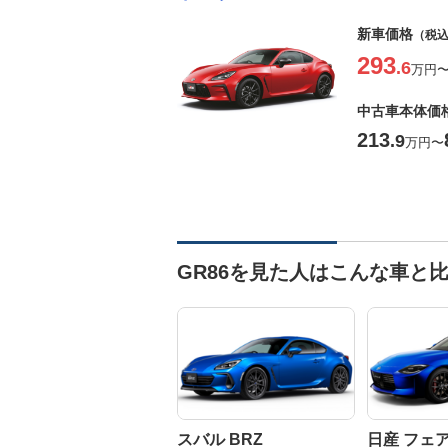
新車価格
（税
293
.6
万円
中古車本体価
213
.9
万円
〜
GR86を見た人はこんな車と
スバル BRZ
日産 フェ