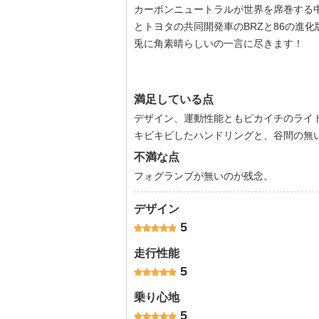
カーボンニュートラルが世界を席巻する
とトヨタの共同開発車のBRZと86の進化版と
兎に角素晴らしいの一言に尽きます！
満足している点
デザイン、運動性能ともピカイチのライ
キビキビしたハンドリングと、谷間の無
不満な点
フォグランプが無いのが残念。
デザイン
5
走行性能
5
乗り心地
5