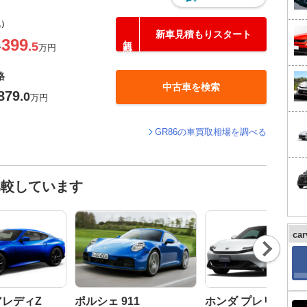
込）
新車見積もりスタート
399
.5
〜
万円
格
中古車を検索
879
.0
万円
GR86の車買取相場を調べる
比較しています
ca
Nex
t
アレディZ
ポルシェ 911
ホンダ プレリュード