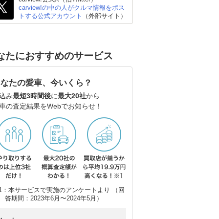
ーペ
carview!の中の人がクルマ情報をポス
トする公式アカウント
（外部サイト）
なたにおすすめのサービス
あなたの愛車、今いくら？
込み
最短3時間後
に
最大20社
から
車の査定結果をWebでお知らせ！
1：本サービスで実施のアンケートより （回
答期間：2023年6月〜2024年5月）