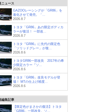
連ニュース
GAZOOレーシングが「GR86」を
進化させて発売。「...
2026.8.7
トヨタ「GR86」あの限定ボディカ
ラーが復活！ 一部改...
2026.8.7
トヨタ『GR86』に先代の限定色
「ソリッドグレー」が復...
2026.8.6
トヨタGR86一部改良 2017年の希
少限定カラー『ソ...
2026.8.6
トヨタ「GR86」改良モデルが登
場！ MTの仕上げ精度...
2026.8.6
連編集記事
【限定色がまさかの復活】トヨタ
「GR86」一部改良。ソ...