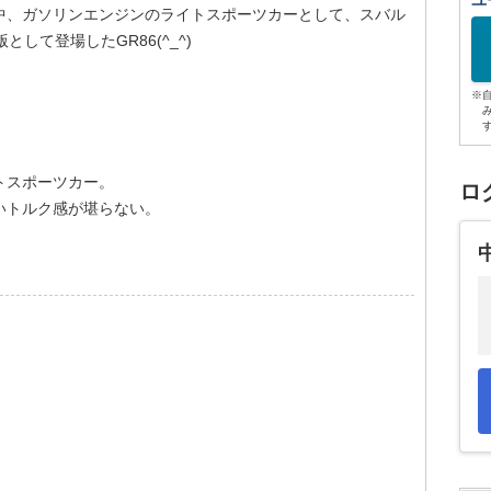
ユ
中、ガソリンエンジンのライトスポーツカーとして、スバル
して登場したGR86(^_^)
※
トスポーツカー。
ロ
いトルク感が堪らない。