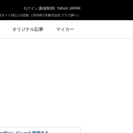
ログイン
[
新規取得
]
Yahoo! JAPAN
サイト5社との比較（2026年2月株式会社プラグ調べ）
オリジナル記事
マイカー