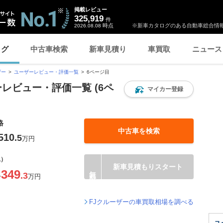
掲載レビュー
325,919
件
時点
※新車カタログのある自動車総合情報
2026.08.08
ログ
中古車検索
新車見積り
車買取
ニュース
ザー
ユーザーレビュー・評価一覧
6ページ目
ーレビュー・評価一覧 (6ペ
マイカー登録
格
中古車を検索
510
.5
万円
込）
新車見積もりスタート
349
.3
〜
万円
FJクルーザーの車買取相場を調べる