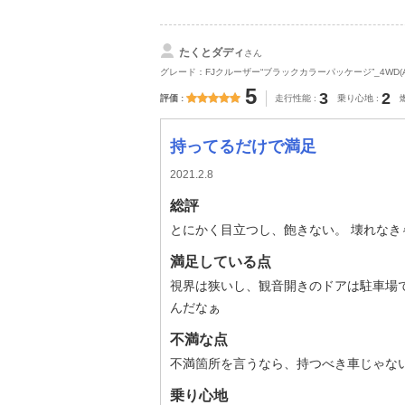
たくとダディ
さん
グレード：FJクルーザー“ブラックカラーパッケージ”_4WD(AT_
5
3
2
評価
走行性能
乗り心地
持ってるだけで満足
2021.2.8
総評
とにかく目立つし、飽きない。 壊れなき
満足している点
視界は狭いし、観音開きのドアは駐車場
んだなぁ
不満な点
不満箇所を言うなら、持つべき車じゃな
乗り心地