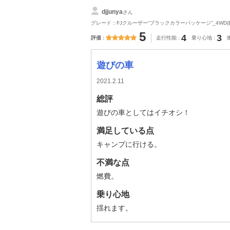
djjunya
さん
グレード：FJクルーザー“ブラックカラーパッケージ”_4WD(ECT
5
4
3
評価
走行性能
乗り心地
遊びの車
2021.2.11
総評
遊びの車としてはイチオシ！
満足している点
キャンプに行ける。
不満な点
燃費。
乗り心地
揺れます。