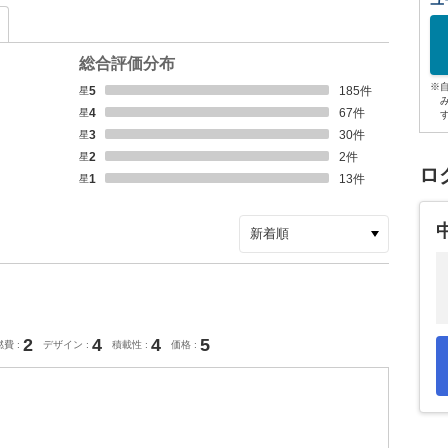
ユ
総合評価分布
※
星5
185
件
星4
67
件
星3
30
件
星2
2
件
ロ
星1
13
件
2
4
4
5
燃費
デザイン
積載性
価格