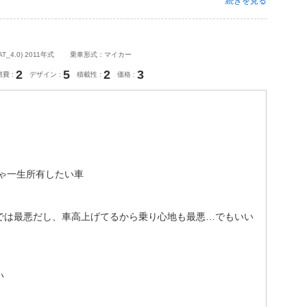
続きを見る
4.0) 2011年式
乗車形式：マイカー
2
5
2
3
燃費
デザイン
積載性
価格
ゃ一生所有したい車
では最悪だし、車高上げてるから乗り心地も最悪…でもいい
い