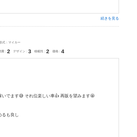
続きを見る
形式：マイカー
2
3
2
4
燃費
デザイン
積載性
価格
でます😅 それ位楽しい車👍 再販を望みます🤩
めるも良し