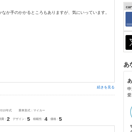
ca
なかなか手のかかるところもありますが、気にいっています。
あ
続きを見る
申
愛
2010年式
乗車形式：マイカー
2
5
4
5
燃費
デザイン
積載性
価格