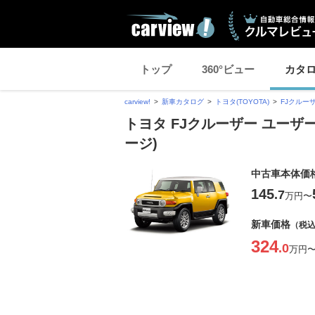
トップ
360°ビュー
カタ
carview!
新車カタログ
トヨタ(TOYOTA)
FJクルー
トヨタ FJクルーザー ユーザ
ージ)
中古車本体価
145
.7
万円
〜
新車価格
（税
324
.0
万円