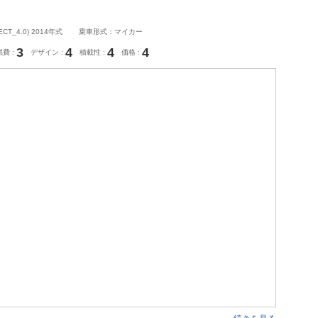
_4.0) 2014年式
乗車形式：マイカー
3
4
4
4
燃費
デザイン
積載性
価格