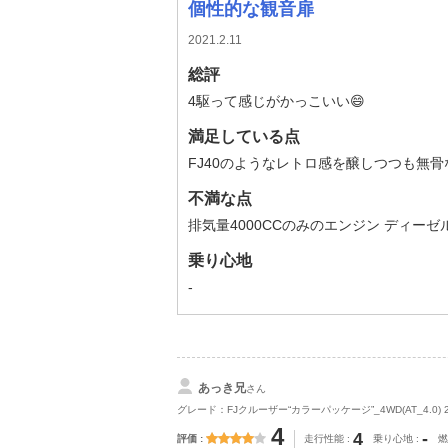
個性的な観音扉
2021.2.11
総評
4駆って感じがかっこいい😄
満足している点
FJ40のようなレトロ感を醸しつつも無
不満な点
排気量4000CCのみのエンジン ディー
乗り心地
-
あっき兄
さん
グレード：FJクルーザー“カラーパッケージ”_4WD(AT_4.0) 
4
4
-
評価
走行性能
乗り心地
燃