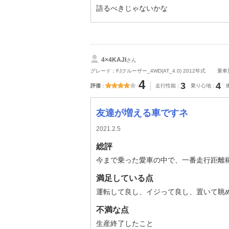
語るべきじゃないかな
4×4KAJI
さん
グレード：FJクルーザー_4WD(AT_4.0) 2012年式
乗車
4
3
4
評価
走行性能
乗り心地
友達が増える車ですネ
2021.2.5
総評
今まで乗った愛車の中で、一番走行距離稼い
満足している点
運転して良し、イジって良し、置いて眺
不満な点
生産終了したこと