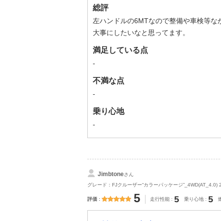
総評
左ハンドルの6MTなので整備や車検等
大事にしたいなと思ってます。
満足している点
-
不満な点
-
乗り心地
-
Jimbtone
さん
グレード：FJクルーザー“カラーパッケージ”_4WD(AT_4.0) 
5
5
5
評価
走行性能
乗り心地