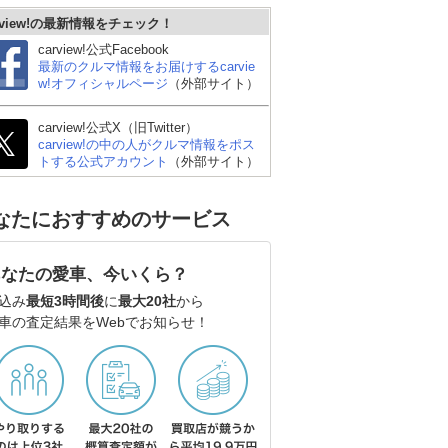
rview!の最新情報をチェック！
carview!公式Facebook
最新のクルマ情報をお届けするcarvie
w!オフィシャルページ
（外部サイト）
carview!公式X（旧Twitter）
carview!の中の人がクルマ情報をポス
トする公式アカウント
（外部サイト）
なたにおすすめのサービス
あなたの愛車、今いくら？
込み
最短3時間後
に
最大20社
から
車の査定結果をWebでお知らせ！