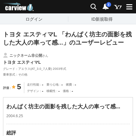
carview!
検索
通知
i
ログイン
ID新規取得
トヨタ エスティマL 「わんぱく坊主の面影を残
した大人の車って感...」のユーザーレビュー
ニックネーム非公開
さん
トヨタ エスティマL
グレード：アエラス(AT_3.0_7人乗) 2003年式
乗車形式：その他
-
-
-
5
走行性能
乗り心地
燃費
評価
-
-
-
デザイン
積載性
価格
わんぱく坊主の面影を残した大人の車って感...
2004.6.25
総評