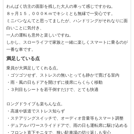
わんぱく坊主の面影を残した大人の車って感じですかね。
８ヶ月１５，０００Ｋｍでキシミとも無縁で一安心です。
ミニバンなんてと思ってましたが、ハンドリングがそれなりに面
白いことに気付き、
一人の運転も意外と楽しいですね。
しかし、スローライフで家族と一緒に楽しくスマートに乗るのが
一番な車です。
満足している点
乗員が大満足してくれる点。
・ゴツゴツせず、ストレスの無いとっても静かで寛げる室内
・雨・風の日もドアを開けずに後席にらくらく移動
・３列目もシートを若干倒すだけで、とても快適
ロングドライブも楽ちんな点。
・高速や坂道でストレス知らず
・ステアリングスイッチで、オーディオ音量等もスマート調整
・デュアルパワースライドドアで、雨の日も運転席に駆け込める
・フロント直下モニタで、狭い駐車場の切り返しも安心