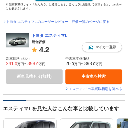
※自動車SNSサイト「みんカラ」に遷移します。みんカラに登録して投稿すると、carview!
にも表示されます。
トヨタ エスティマL のユーザーレビュー・評価一覧のページに戻る
トヨタ エスティマL
総合評価
マイカー登録
4.2
新車価格
中古車本体価格
（税込）
241
398
20
398
.0
.0
.0
.0
万円〜
万円
万円〜
万円
新車見積もり(無料)
中古車を検索
エスティマLの車買取相場を調べる
エスティマLを見た人はこんな車と比較しています