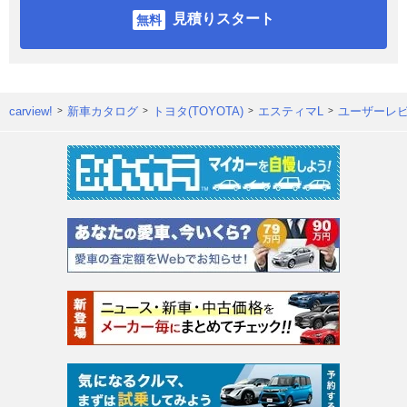
見積りスタート
carview!
新車カタログ
トヨタ(TOYOTA)
エスティマL
ユーザーレ