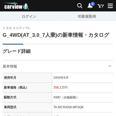
carview!
検索
通知
i
ログイン
ID新規取得
トヨタ エスティマL
G_4WD(AT_3.0_7人乗)の新車情報・カタログ
グレード詳細
基本情報
発売年月
2004年9月
新車価格（税込）
358.1
万円
駆動方式
AWD（全輪駆動）
車両型式
TA-MCR40W-MFSQK