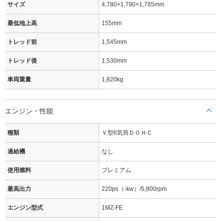
サイズ
4,780×1,790×1,785mm
最低地上高
155mm
トレッド前
1,545mm
トレッド後
1,530mm
車両重量
1,820kg
エンジン・性能
種類
Ｖ型6気筒ＤＯＨＣ
過給機
なし
使用燃料
プレミアム
最高出力
220ps（-kw）/5,800rpm
エンジン型式
1MZ-FE