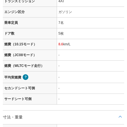
トランスミッション
4AT
エンジン区分
ガソリン
乗車定員
7名
ドア数
5枚
燃費（10.15モード）
8.6
km/L
燃費（JC08モード）
-
燃費（WLTCモード走行）
-
-
平均実燃費
セカンドシート可倒
-
サードシート可倒
-
寸法・重量