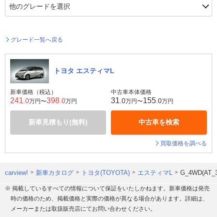
グレード一覧へ戻る
トヨタ エスティマL
新車価格（税込）
中古車本体価格
241
398
31
155
.0
.0
.0
.0
万円〜
万円
万円〜
万円
新車見積もり(無料)
中古車を検索
買取価格を調べる
carview!
新車カタログ
トヨタ(TOYOTA)
エスティマL
G_4WD(A
※ 掲載しているすべての情報について保証をいたしかねます。新車価格は発売
時の価格のため、掲載価格と実際の価格が異なる場合があります。詳細は、
メーカーまたは取扱販売店にてお問い合わせください。