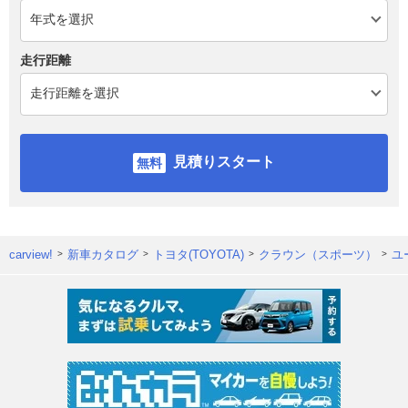
走行距離
見積りスタート
carview!
新車カタログ
トヨタ(TOYOTA)
クラウン（スポーツ）
ユ