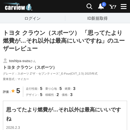
carview!
検索
通知
i
ログイン
ID新規取得
トヨタ クラウン（スポーツ） 「思ってたより
燃費が…それ以外は最高にいいですね」のユー
ザーレビュー
toshiya-suzu
さん
トヨタ クラウン（スポーツ）
グレード：スポーツ Z“ザ・セブンティース”_E-Four(CVT_2.5) 2025年式
乗車形式：マイカー
5
5
3
5
走行性能
乗り心地
燃費
評価
5
2
3
デザイン
積載性
価格
思ってたより燃費が…それ以外は最高にいいです
ね
2026.2.3