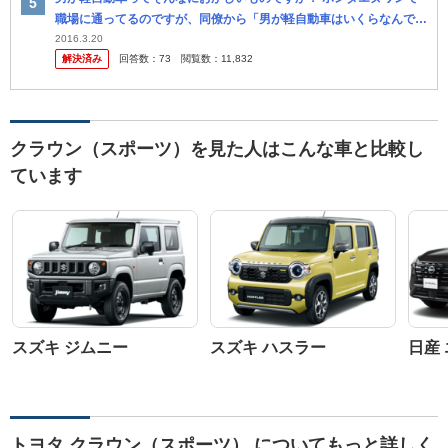
職場に通ってるのですが、同僚から「男が軽自動車はいくらなんでも
おかしいよ。クラウンみたいな高級車じゃなくても良いからせ めて3
2016.3.20
解決済み
回答数：
73
閲覧数：
11,832
ナンバ...
クラウン（スポーツ）を見た人はこんな車と比較し
ています
スズキ ジムニー
スズキ ハスラー
日産
トヨタ クラウン（スポーツ） についてもっと詳しく