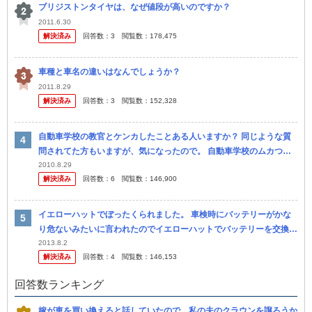
ブリジストンタイヤは、なぜ値段が高いのですか？
2011.6.30
解決済み
回答数：
3
閲覧数：
178,475
車種と車名の違いはなんでしょうか？
2011.8.29
解決済み
回答数：
3
閲覧数：
152,328
自動車学校の教官とケンカしたことある人いますか？ 同じような質
問されてた方もいますが、気になったので。 自動車学校のムカつく
教官とケンカした奴いますか？ やる気がない教官、なおしてやろう
2010.8.29
解決済み
回答数：
6
閲覧数：
146,900
とす...
イエローハットでぼったくられました。 車検時にバッテリーがかな
り危ないみたいに言われたのでイエローハットでバッテリーを交換し
に行きました。 私は一番安い９千円のバッテリーを選び ました。工
2013.8.2
解決済み
回答数：
4
閲覧数：
146,153
賃...
回答数ランキング
嫁が車を買い換えると話していたので、私の夫のクラウンを譲ろうか