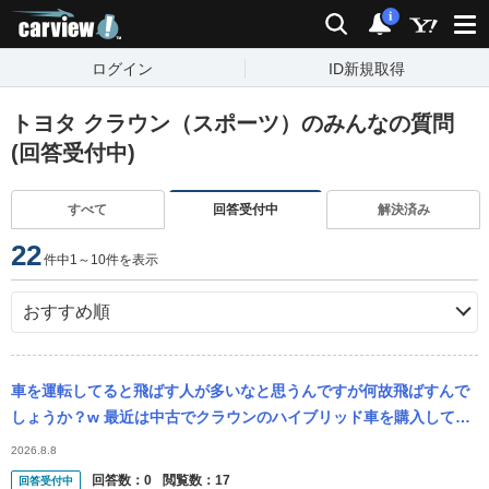
carview!
検索
通知
i
ログイン
ID新規取得
トヨタ クラウン（スポーツ）のみんなの質問
(回答受付中)
すべて
回答受付中
解決済み
22
件中1～10件を表示
車を運転してると飛ばす人が多いなと思うんですが何故飛ばすんで
しょうか？w 最近は中古でクラウンのハイブリッド車を購入して運
転する事が多くなったのですが、この車を購入してから飛ばす車が
2026.8.8
アホみたいに...
回答数：
0
閲覧数：
17
回答受付中