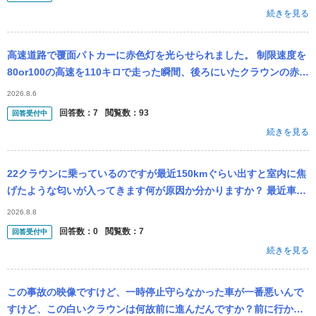
続きを見る
高速道路で覆面パトカーに赤色灯を光らせられました。 制限速度を
80or100の高速を110キロで走った瞬間、後ろにいたクラウンの赤色
灯が光り、車線を変更して着いてきました。 すぐに102キロほど...
2026.8.6
回答数：
7
閲覧数：
93
回答受付中
続きを見る
22クラウンに乗っているのですが最近150kmぐらい出すと室内に焦
げたような匂いが入ってきます何が原因か分かりますか？ 最近車高
調に変えたのでそれが原因かなと思ってます
2026.8.8
回答数：
0
閲覧数：
7
回答受付中
続きを見る
この事故の映像ですけど、一時停止守らなかった車が一番悪いんで
すけど、この白いクラウンは何故前に進んだんですか？前に行かな