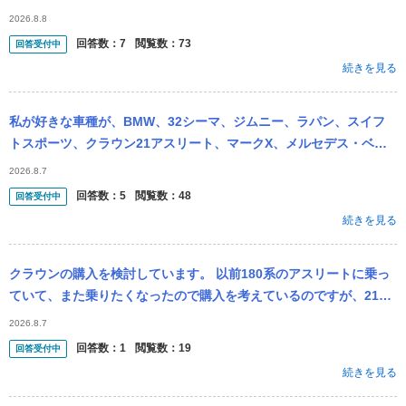
ければ、ぶつけられなかったと思うんですけど。 https://m.yout...
2026.8.8
回答数：
7
閲覧数：
73
回答受付中
続きを見る
私が好きな車種が、BMW、32シーマ、ジムニー、ラパン、スイフ
トスポーツ、クラウン21アスリート、マークX、メルセデス・ベン
ツ Cクラス セダンが好きなのですが、この中でオススメなのはどれ
2026.8.7
ですか？ 将
回答数：
5
閲覧数：
48
回答受付中
続きを見る
クラウンの購入を検討しています。 以前180系のアスリートに乗っ
ていて、また乗りたくなったので購入を考えているのですが、210
系のアスリートクラウンもいいなと思っています。 どちらも乗った
2026.8.7
ことが...
回答数：
1
閲覧数：
19
回答受付中
続きを見る