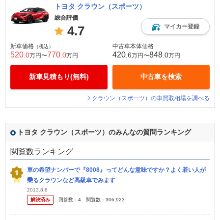
トヨタ クラウン（スポーツ）
総合評価
マイカー登録
4.7
新車価格
中古車本体価格
（税込）
520
770
420
848
.0
.0
.6
.0
万円〜
万円
万円〜
万円
新車見積もり(無料)
中古車を検索
クラウン（スポーツ）の車買取相場を調べる
トヨタ クラウン（スポーツ）のみんなの質問ランキング
閲覧数ランキング
車の希望ナンバーで『8008』ってどんな意味ですか？よく若い人が
乗るクラウンなど高級車でみます
2013.8.8
解決済み
回答数：
4
閲覧数：
306,923