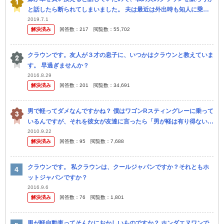
と話したら断られてしまいました。 夫は最近は外出時も知人に乗せ
てもらう事が多いですし、嫁も買い出しで週に2回程度しか乗らない
2019.7.1
解決済み
回答数：
217
閲覧数：
55,702
ので、 ...
クラウンです。友人が３才の息子に、いつかはクラウンと教えていま
す。 早過ぎませんか？
2016.8.29
解決済み
回答数：
201
閲覧数：
34,691
男で軽ってダメなんですかね？ 僕はワゴンRスティングレーに乗って
いるんですが、それを彼女が友達に言ったら「男が軽は有り得ない」
と言われたらしいです。 それを聞いてなんとなく腹がたちました。
2010.9.22
解決済み
回答数：
95
閲覧数：
7,688
やっぱ...
クラウンです。 私クラウンは、クールジャパンですか？それともホ
ットジャパンですか？
2016.9.6
解決済み
回答数：
76
閲覧数：
1,801
男が軽自動車ってそんなにおかしいものですか？ ホンダエヌワンで