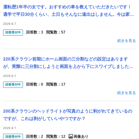
運転歴1年半の女です。おすすめの車を教えていただきたいです！
通学で平日30分くらい、土日もそんなに遠出はしません。今は家の
車を運転していて、SUVのGLA？GRAの大きさなら運転できていま
2026.8.7
す。 考え
回答数：
3
閲覧数：
57
回答受付中
続きを見る
220系クラウン前期にホーム画面の三分割などの設定はあります
が、実際に三分割にしようと画面を上から下にスワイプしました
が、できませんでした。 その他のやり方はありますでしょうか？
2026.8.7
回答数：
0
閲覧数：
17
回答受付中
続きを見る
200系クラウンのヘッドライトが写真のように剥がれてきているの
ですが、これは剥がしていいやつですか？
2026.8.7
回答数：
2
閲覧数：
12
画像あり
回答受付中