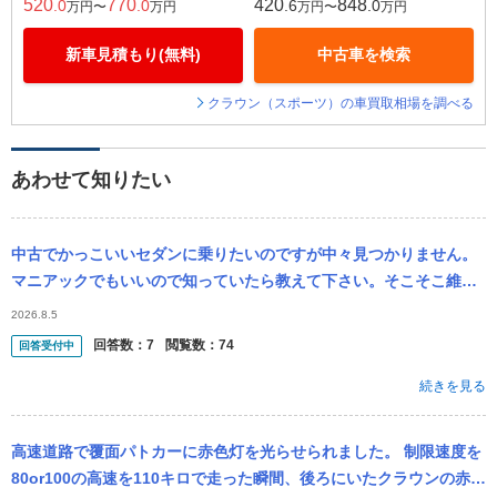
520
770
420
848
.0
.0
.6
.0
万円〜
万円
万円〜
万円
新車見積もり(無料)
中古車を検索
クラウン（スポーツ）の車買取相場を調べる
あわせて知りたい
中古でかっこいいセダンに乗りたいのですが中々見つかりません。
マニアックでもいいので知っていたら教えて下さい。そこそこ維持
費が安いと助かります。予算は250万。 候補としてあげていたの
2026.8.5
は、 ...
回答数：
7
閲覧数：
74
回答受付中
続きを見る
高速道路で覆面パトカーに赤色灯を光らせられました。 制限速度を
80or100の高速を110キロで走った瞬間、後ろにいたクラウンの赤色