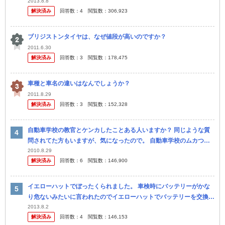
2013.8.8
解決済み
回答数：
4
閲覧数：
306,923
ブリジストンタイヤは、なぜ値段が高いのですか？
2011.6.30
解決済み
回答数：
3
閲覧数：
178,475
車種と車名の違いはなんでしょうか？
2011.8.29
解決済み
回答数：
3
閲覧数：
152,328
自動車学校の教官とケンカしたことある人いますか？ 同じような質
問されてた方もいますが、気になったので。 自動車学校のムカつく
教官とケンカした奴いますか？ やる気がない教官、なおしてやろう
2010.8.29
解決済み
回答数：
6
閲覧数：
146,900
とす...
イエローハットでぼったくられました。 車検時にバッテリーがかな
り危ないみたいに言われたのでイエローハットでバッテリーを交換し
に行きました。 私は一番安い９千円のバッテリーを選び ました。工
2013.8.2
解決済み
回答数：
4
閲覧数：
146,153
賃...