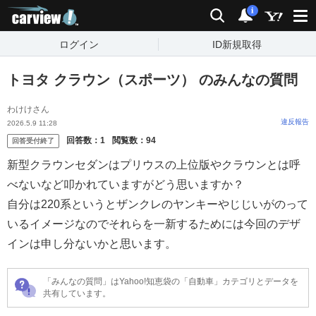
carview!
検索
通知
i
ログイン
ID新規取得
トヨタ クラウン（スポーツ） のみんなの質問
わけけさん
違反報告
2026.5.9 11:28
回答数：
1
閲覧数：
94
回答受付終了
新型クラウンセダンはプリウスの上位版やクラウンとは呼
べないなど叩かれていますがどう思いますか？
自分は220系というとザンクレのヤンキーやじじいがのって
いるイメージなのでそれらを一新するためには今回のデザ
インは申し分ないかと思います。
「みんなの質問」はYahoo!知恵袋の「自動車」カテゴリとデータを
共有しています。