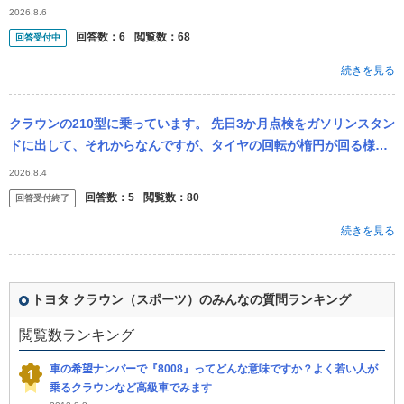
灯が光り、車線を変更して着いてきました。 すぐに102キロほど...
2026.8.6
回答数：
6
閲覧数：
68
回答受付中
続きを見る
クラウンの210型に乗っています。 先日3か月点検をガソリンスタン
ドに出して、それからなんですが、タイヤの回転が楕円が回る様な
音がしてスピードが遅い時は分かりやすいのと高速になると回転の
2026.8.4
速さで打...
回答数：
5
閲覧数：
80
回答受付終了
続きを見る
トヨタ クラウン（スポーツ）のみんなの質問ランキング
閲覧数ランキング
車の希望ナンバーで『8008』ってどんな意味ですか？よく若い人が
乗るクラウンなど高級車でみます