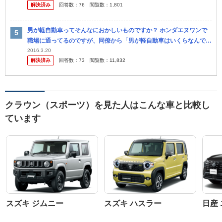
解決済み
回答数：
76
閲覧数：
1,801
男が軽自動車ってそんなにおかしいものですか？ ホンダエヌワンで
職場に通ってるのですが、同僚から「男が軽自動車はいくらなんでも
おかしいよ。クラウンみたいな高級車じゃなくても良いからせ めて3
2016.3.20
解決済み
回答数：
73
閲覧数：
11,832
ナンバ...
クラウン（スポーツ）を見た人はこんな車と比較し
ています
スズキ ジムニー
スズキ ハスラー
日産