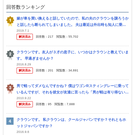
回答数ランキング
嫁が車を買い換えると話していたので、私の夫のクラウンを譲ろうか
と話したら断られてしまいました。 夫は最近は外出時も知人に乗せ
てもらう事が多いですし、嫁も買い出しで週に2回程度しか乗らない
2019.7.1
解決済み
回答数：
217
閲覧数：
55,702
ので、 ...
クラウンです。友人が３才の息子に、いつかはクラウンと教えていま
す。 早過ぎませんか？
2016.8.29
解決済み
回答数：
201
閲覧数：
34,691
男で軽ってダメなんですかね？ 僕はワゴンRスティングレーに乗って
いるんですが、それを彼女が友達に言ったら「男が軽は有り得ない」
と言われたらしいです。 それを聞いてなんとなく腹がたちました。
2010.9.22
解決済み
回答数：
95
閲覧数：
7,688
やっぱ...
クラウンです。 私クラウンは、クールジャパンですか？それともホ
ットジャパンですか？
2016.9.6