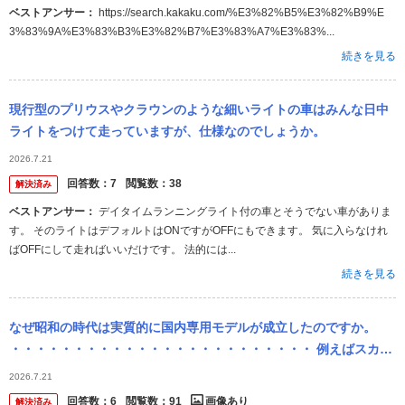
ベストアンサー：
https://search.kakaku.com/%E3%82%B5%E3%82%B9%E
3%83%9A%E3%83%B3%E3%82%B7%E3%83%A7%E3%83%...
続きを見る
現行型のプリウスやクラウンのような細いライトの車はみんな日中
ライトをつけて走っていますが、仕様なのでしょうか。
2026.7.21
回答数：
7
閲覧数：
38
解決済み
ベストアンサー：
デイタイムランニングライト付の車とそうでない車がありま
す。 そのライトはデフォルトはONですがOFFにもできます。 気に入らなけれ
ばOFFにして走ればいいだけです。 法的には...
続きを見る
なぜ昭和の時代は実質的に国内専用モデルが成立したのですか。
・・・・・・・・・・・・・・・・・・・・・・・・ 例えばスカイ
ラインとかマークⅡとか。 例えばレパードとかソアラとか。 例えば
2026.7.21
セドリッ...
回答数：
6
閲覧数：
91
画像あり
解決済み