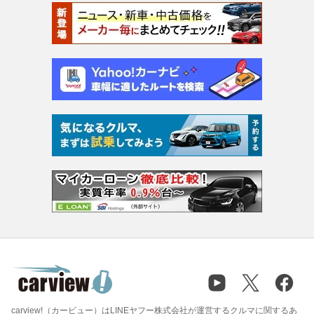
carview!（カービュー）はLINEヤフー株式会社が運営するクルマに関するあ