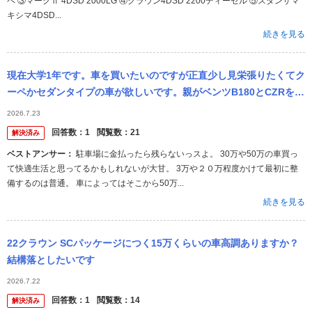
ペ ③マークⅡ 4DSD 2000LG ④クラウン4DSD 2200ディーゼル ⑤スタンザマ
キシマ4DSD...
続きを見る
現在大学1年です。車を買いたいのですが正直少し見栄張りたくてク
ーペかセダンタイプの車が欲しいです。親がベンツB180とCZRを持
っていて1日保険使うなら貸してくれる感じです。 ありがたい事な
2026.7.23
んで...
回答数：
1
閲覧数：
21
解決済み
ベストアンサー：
駐車場に金払ったら残らないっスよ。 30万や50万の車買っ
て快適生活と思ってるかもしれないが大甘。 3万や２０万程度かけて最初に整
備するのは普通。 車によってはそこから50万...
続きを見る
22クラウン SCパッケージにつく15万くらいの車高調ありますか？
結構落としたいです
2026.7.22
回答数：
1
閲覧数：
14
解決済み