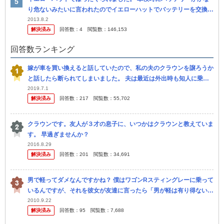
り危ないみたいに言われたのでイエローハットでバッテリーを交換し
に行きました。 私は一番安い９千円のバッテリーを選び ました。工
2013.8.2
解決済み
回答数：
4
閲覧数：
146,153
賃...
回答数ランキング
嫁が車を買い換えると話していたので、私の夫のクラウンを譲ろうか
と話したら断られてしまいました。 夫は最近は外出時も知人に乗せ
てもらう事が多いですし、嫁も買い出しで週に2回程度しか乗らない
2019.7.1
解決済み
回答数：
217
閲覧数：
55,702
ので、 ...
クラウンです。友人が３才の息子に、いつかはクラウンと教えていま
す。 早過ぎませんか？
2016.8.29
解決済み
回答数：
201
閲覧数：
34,691
男で軽ってダメなんですかね？ 僕はワゴンRスティングレーに乗って
いるんですが、それを彼女が友達に言ったら「男が軽は有り得ない」
と言われたらしいです。 それを聞いてなんとなく腹がたちました。
2010.9.22
解決済み
回答数：
95
閲覧数：
7,688
やっぱ...