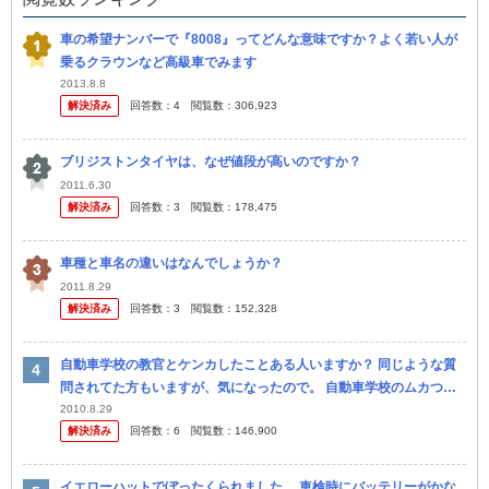
車の希望ナンバーで『8008』ってどんな意味ですか？よく若い人が
乗るクラウンなど高級車でみます
2013.8.8
解決済み
回答数：
4
閲覧数：
306,923
ブリジストンタイヤは、なぜ値段が高いのですか？
2011.6.30
解決済み
回答数：
3
閲覧数：
178,475
車種と車名の違いはなんでしょうか？
2011.8.29
解決済み
回答数：
3
閲覧数：
152,328
自動車学校の教官とケンカしたことある人いますか？ 同じような質
問されてた方もいますが、気になったので。 自動車学校のムカつく
教官とケンカした奴いますか？ やる気がない教官、なおしてやろう
2010.8.29
解決済み
回答数：
6
閲覧数：
146,900
とす...
イエローハットでぼったくられました。 車検時にバッテリーがかな