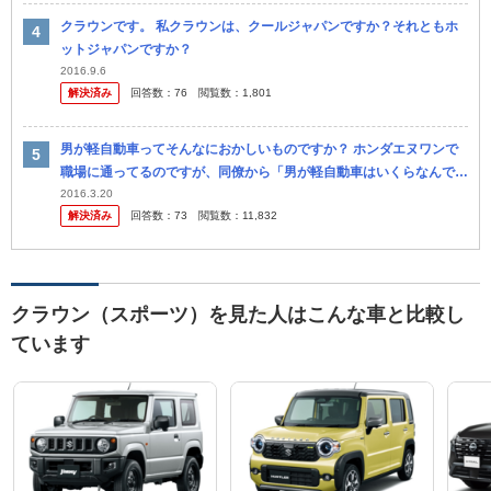
クラウンです。 私クラウンは、クールジャパンですか？それともホ
ットジャパンですか？
2016.9.6
解決済み
回答数：
76
閲覧数：
1,801
男が軽自動車ってそんなにおかしいものですか？ ホンダエヌワンで
職場に通ってるのですが、同僚から「男が軽自動車はいくらなんでも
おかしいよ。クラウンみたいな高級車じゃなくても良いからせ めて3
2016.3.20
解決済み
回答数：
73
閲覧数：
11,832
ナンバ...
クラウン（スポーツ）を見た人はこんな車と比較し
ています