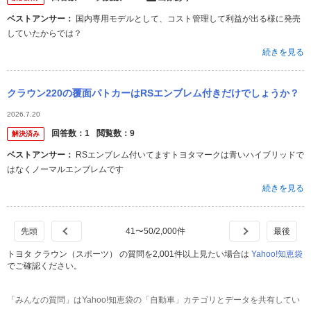
ベストアンサー：
国内専用モデルとして、コスト管理して利益が出る様に発売
していたからでは？
続きを見る
クラウン220の覆面パトカーはRSエンブレム付きだけでしょうか？
2026.7.20
回答数：
1
閲覧数：
9
解決済み
ベストアンサー：
RSエンブレム付いてますトヨタマークは青いハイブリッドで
はなくノーマルエンブレムです
続きを見る
41
〜
50
/
2,000
件
トヨタ クラウン（スポーツ） の質問を2,001件以上見たい場合は
Yahoo!知恵袋
でご確認ください。
「みんなの質問」はYahoo!知恵袋の「自動車」カテゴリとデータを共有してい