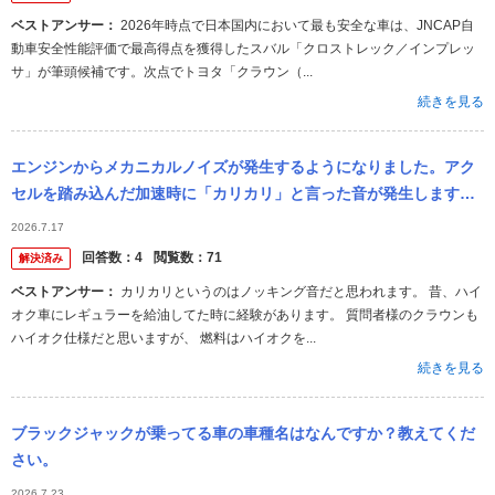
ベストアンサー：
2026年時点で日本国内において最も安全な車は、JNCAP自
動車安全性能評価で最高得点を獲得したスバル「クロストレック／インプレッ
サ」が筆頭候補です。次点でトヨタ「クラウン（...
続きを見る
エンジンからメカニカルノイズが発生するようになりました。アク
セルを踏み込んだ加速時に「カリカリ」と言った音が発生します
が、原因や直す方法はないですか？ アイドリングや低速走行では全
2026.7.17
く聞こえません...
回答数：
4
閲覧数：
71
解決済み
ベストアンサー：
カリカリというのはノッキング音だと思われます。 昔、ハイ
オク車にレギュラーを給油してた時に経験があります。 質問者様のクラウンも
ハイオク仕様だと思いますが、 燃料はハイオクを...
続きを見る
ブラックジャックが乗ってる車の車種名はなんですか？教えてくだ
さい。
2026.7.23