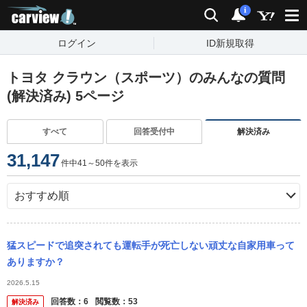
carview!
検索
通知
i
ログイン
ID新規取得
トヨタ クラウン（スポーツ）のみんなの質問
(解決済み) 5ページ
すべて
回答受付中
解決済み
31,147
件中41～50件を表示
猛スピードで追突されても運転手が死亡しない頑丈な自家用車って
ありますか？
2026.5.15
回答数：
6
閲覧数：
53
解決済み