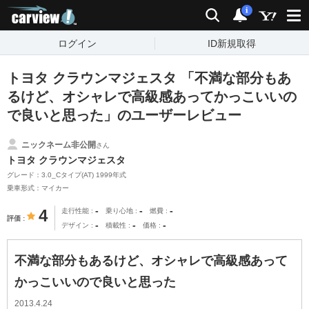
carview!
検索
通知
i
ログイン
ID新規取得
トヨタ クラウンマジェスタ 「不満な部分もあ
るけど、オシャレで高級感あってかっこいいの
で良いと思った」のユーザーレビュー
ニックネーム非公開
さん
トヨタ クラウンマジェスタ
グレード：3.0_Cタイプ(AT) 1999年式
乗車形式：マイカー
-
-
-
4
走行性能
乗り心地
燃費
評価
-
-
-
デザイン
積載性
価格
不満な部分もあるけど、オシャレで高級感あって
かっこいいので良いと思った
2013.4.24