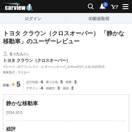
carview!
検索
通知
i
ログイン
ID新規取得
トヨタ クラウン（クロスオーバー） 「静かな
移動車」のユーザーレビュー
るぅたん
さん
トヨタ クラウン（クロスオーバー）
グレード：G“アドバンスト・レザーパッケージ”_E-Four(CVT_2.5) 2022年式
乗車形式：マイカー
4
5
3
5
走行性能
乗り心地
燃費
評価
4
3
2
デザイン
積載性
価格
静かな移動車
2024.10.5
総評