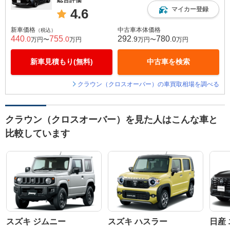
総合評価
マイカー登録
4.6
新車価格
中古車本体価格
（税込）
440
755
292
780
.0
.0
.9
.0
万円〜
万円
万円〜
万円
新車見積もり(無料)
中古車を検索
クラウン（クロスオーバー）の車買取相場を調べる
クラウン（クロスオーバー）を見た人はこんな車と
比較しています
スズキ ジムニー
スズキ ハスラー
日産