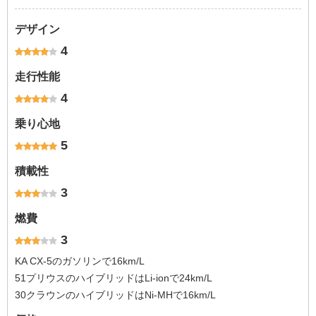
デザイン
4
走行性能
4
乗り心地
5
積載性
3
燃費
3
KA CX-5のガソリンで16km/L
51プリウスのハイブリッドはLi-ionで24km/L
30クラウンのハイブリッドはNi-MHで16km/L