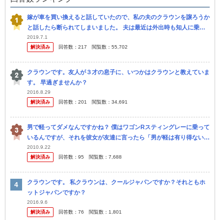
嫁が車を買い換えると話していたので、私の夫のクラウンを譲ろうか
と話したら断られてしまいました。 夫は最近は外出時も知人に乗せ
てもらう事が多いですし、嫁も買い出しで週に2回程度しか乗らない
2019.7.1
解決済み
回答数：
217
閲覧数：
55,702
ので、 ...
クラウンです。友人が３才の息子に、いつかはクラウンと教えていま
す。 早過ぎませんか？
2016.8.29
解決済み
回答数：
201
閲覧数：
34,691
男で軽ってダメなんですかね？ 僕はワゴンRスティングレーに乗って
いるんですが、それを彼女が友達に言ったら「男が軽は有り得ない」
と言われたらしいです。 それを聞いてなんとなく腹がたちました。
2010.9.22
解決済み
回答数：
95
閲覧数：
7,688
やっぱ...
クラウンです。 私クラウンは、クールジャパンですか？それともホ
ットジャパンですか？
2016.9.6
解決済み
回答数：
76
閲覧数：
1,801