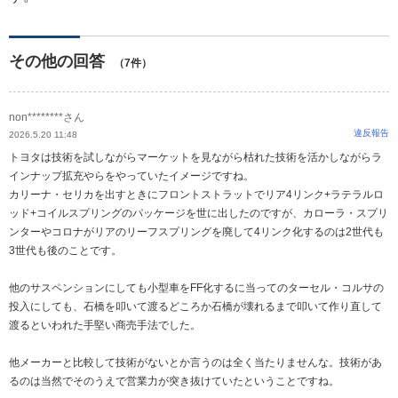
その他の回答
（7件）
non********さん
違反報告
2026.5.20 11:48
トヨタは技術を試しながらマーケットを見ながら枯れた技術を活かしながらラ
インナップ拡充やらをやっていたイメージですね。
カリーナ・セリカを出すときにフロントストラットでリア4リンク+ラテラルロ
ッド+コイルスプリングのパッケージを世に出したのですが、カローラ・スプリ
ンターやコロナがリアのリーフスプリングを廃して4リンク化するのは2世代も
3世代も後のことです。
他のサスペンションにしても小型車をFF化するに当ってのターセル・コルサの
投入にしても、石橋を叩いて渡るどころか石橋が壊れるまで叩いて作り直して
渡るといわれた手堅い商売手法でした。
他メーカーと比較して技術がないとか言うのは全く当たりませんな。技術があ
るのは当然でそのうえで営業力が突き抜けていたということですね。