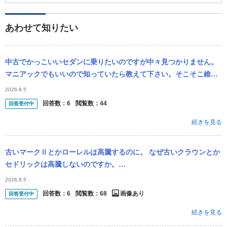
あわせて知りたい
中古でかっこいいセダンに乗りたいのですが中々見つかりません。
マニアックでもいいので知っていたら教えて下さい。そこそこ維持
費が安いと助かります。予算は250万。 候補としてあげていたの
2026.8.5
は、 ...
回答数：
6
閲覧数：
44
回答受付中
続きを見る
古いマークⅡとかローレルは高騰するのに。 なぜ古いクラウンとか
セドリックは高騰しないのですか。
・・・・・・・・・・・・・・・・・・・・・・・・・ マークⅡや
2026.8.5
ローレルはＦＲなのでドリフトのベース...
回答数：
6
閲覧数：
68
画像あり
回答受付中
続きを見る