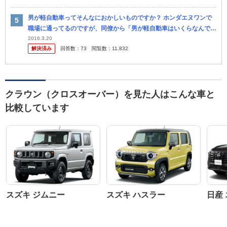
男が軽自動車ってそんなにおかしいものですか？ ホンダエヌワンで
職場に通ってるのですが、同僚から「男が軽自動車はいくらなんでも
おかしいよ。クラウンみたいな高級車じゃなくても良いからせ めて3
2016.3.20
解決済み
回答数：
73
閲覧数：
11,832
ナンバ...
クラウン（クロスオーバー）を見た人はこんな車と
比較しています
スズキ ジムニー
スズキ ハスラー
日産