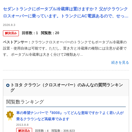
セダントランクにポータブル冷蔵庫は置けますか？ 父がクラウンク
ロスオーバーに乗っています。トランクにAC電源あるので、せっか
くだからポータブル冷蔵庫を置きたいといっています。 外出先で生
2026.8.3
ものな...
回答数：
1
閲覧数：
20
解決済み
ベストアンサー：
クラウンクロスオーバーのトランクでもポータブル冷蔵庫の
設置・使用自体は可能です。ただし、置き方と冷蔵庫の種類には注意が必要で
す。 ポータブル冷蔵庫は大きく分けて2種類あり...
続きを見る
トヨタ クラウン（クロスオーバー）のみんなの質問ランキン
グ
閲覧数ランキング
車の希望ナンバーで『8008』ってどんな意味ですか？よく若い人が
乗るクラウンなど高級車でみます
2013.8.8
解決済み
回答数：
4
閲覧数：
306,923