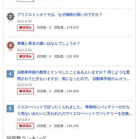
ブリジストンタイヤは、なぜ値段が高いのですか？
2011.6.30
解決済み
回答数：
3
閲覧数：
178,475
車種と車名の違いはなんでしょうか？
2011.8.29
解決済み
回答数：
3
閲覧数：
152,328
自動車学校の教官とケンカしたことある人いますか？ 同じような質
問されてた方もいますが、気になったので。 自動車学校のムカつく
教官とケンカした奴いますか？ やる気がない教官、なおしてやろう
2010.8.29
解決済み
回答数：
6
閲覧数：
146,900
とす...
イエローハットでぼったくられました。 車検時にバッテリーがかな
り危ないみたいに言われたのでイエローハットでバッテリーを交換し
に行きました。 私は一番安い９千円のバッテリーを選び ました。工
2013.8.2
解決済み
回答数：
4
閲覧数：
146,153
賃...
回答数ランキング