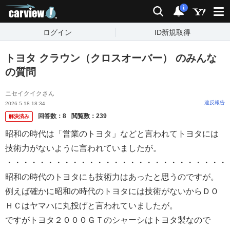
carview!
検索
通知
i
ログイン
ID新規取得
トヨタ クラウン（クロスオーバー） のみんな
の質問
ニセイクイクさん
違反報告
2026.5.18 18:34
回答数：
8
閲覧数：
239
解決済み
昭和の時代は「営業のトヨタ」などと言われてトヨタには
技術力がないように言われていましたが。
・・・・・・・・・・・・・・・・・・・・・・・・・・・
昭和の時代のトヨタにも技術力はあったと思うのですが。
例えば確かに昭和の時代のトヨタには技術がないからＤＯ
ＨＣはヤマハに丸投げと言われていましたが。
ですがトヨタ２０００ＧＴのシャーシはトヨタ製なので