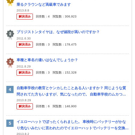
乗るクラウンなど高級車でみます
2013.8.8
解決済み
回答数：
4
閲覧数：
306,923
ブリジストンタイヤは、なぜ値段が高いのですか？
2011.6.30
解決済み
回答数：
3
閲覧数：
178,475
車種と車名の違いはなんでしょうか？
2011.8.29
解決済み
回答数：
3
閲覧数：
152,328
自動車学校の教官とケンカしたことある人いますか？ 同じような質
問されてた方もいますが、気になったので。 自動車学校のムカつく
教官とケンカした奴いますか？ やる気がない教官、なおしてやろう
2010.8.29
解決済み
回答数：
6
閲覧数：
146,900
とす...
イエローハットでぼったくられました。 車検時にバッテリーがかな
り危ないみたいに言われたのでイエローハットでバッテリーを交換し
に行きました。 私は一番安い９千円のバッテリーを選び ました。工
2013.8.2