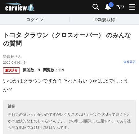
carview!
検索
通知
i
ログイン
ID新規取得
トヨタ クラウン（クロスオーバー） のみんな
の質問
野奈芽さん
違反報告
2026.6.6 03:42
回答数：
9
閲覧数：
119
解決済み
いつかはクラウンですか？それともいつかはLSでしょう
か？
補足
理解力の薄い人が多いのですがレクサスのLSとかベンツのSって買えると
かの金銭的なものじゃないんです。その車に相応しい生活レベルであり社
会的な地位でなければ駄目なんです。