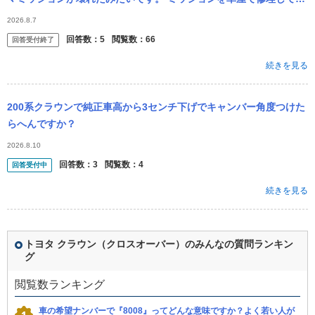
しいのですがお金が無いので自分で修理したいです。 作業マニュア
2026.8.7
ルや部品...
回答数：
5
閲覧数：
66
回答受付終了
続きを見る
200系クラウンで純正車高から3センチ下げでキャンバー角度つけた
らへんですか？
2026.8.10
回答数：
3
閲覧数：
4
回答受付中
続きを見る
トヨタ クラウン（クロスオーバー）のみんなの質問ランキン
グ
閲覧数ランキング
車の希望ナンバーで『8008』ってどんな意味ですか？よく若い人が