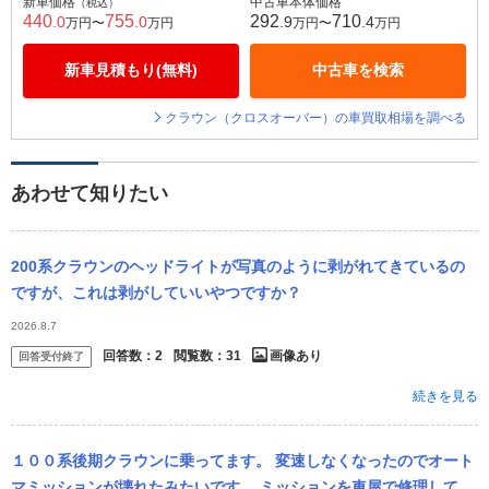
新車価格
中古車本体価格
（税込）
440
755
292
710
.0
.0
.9
.4
万円〜
万円
万円〜
万円
新車見積もり(無料)
中古車を検索
クラウン（クロスオーバー）の車買取相場を調べる
あわせて知りたい
200系クラウンのヘッドライトが写真のように剥がれてきているの
ですが、これは剥がしていいやつですか？
2026.8.7
回答数：
2
閲覧数：
31
画像あり
回答受付終了
続きを見る
１００系後期クラウンに乗ってます。 変速しなくなったのでオート
マミッションが壊れたみたいです。 ミッションを車屋で修理してほ