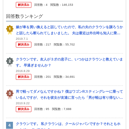
解決済み
回答数：
4
閲覧数：
146,153
賃...
回答数ランキング
嫁が車を買い換えると話していたので、私の夫のクラウンを譲ろうか
と話したら断られてしまいました。 夫は最近は外出時も知人に乗せ
てもらう事が多いですし、嫁も買い出しで週に2回程度しか乗らない
2019.7.1
解決済み
回答数：
217
閲覧数：
55,702
ので、 ...
クラウンです。友人が３才の息子に、いつかはクラウンと教えていま
す。 早過ぎませんか？
2016.8.29
解決済み
回答数：
201
閲覧数：
34,691
男で軽ってダメなんですかね？ 僕はワゴンRスティングレーに乗って
いるんですが、それを彼女が友達に言ったら「男が軽は有り得ない」
と言われたらしいです。 それを聞いてなんとなく腹がたちました。
2010.9.22
解決済み
回答数：
95
閲覧数：
7,688
やっぱ...
クラウンです。 私クラウンは、クールジャパンですか？それともホ