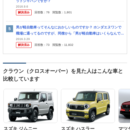
ットジャパンですか？
2016.9.6
解決済み
回答数：
76
閲覧数：
1,801
男が軽自動車ってそんなにおかしいものですか？ ホンダエヌワンで
職場に通ってるのですが、同僚から「男が軽自動車はいくらなんでも
おかしいよ。クラウンみたいな高級車じゃなくても良いからせ めて3
2016.3.20
解決済み
回答数：
73
閲覧数：
11,832
ナンバ...
クラウン（クロスオーバー）を見た人はこんな車と
比較しています
スズキ ジムニー
スズキ ハスラー
マツダ