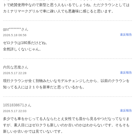
トで絶賛使用中なので新型と思う人もいるでしょうね。ただクラウンとしては
カミナリマークグリルで車に疎い人でも悪趣味に感じると思います。
gpz********さん
違反報告
2026.5.18 06:56
ゼロクラは180系だけどね。
全然詳しくないじゃん。
内気な悪魔さん
違反報告
2026.5.17 22:28
現行クラウンが全く別物みたいなモデルチェンジしたから、以前のクラウンを
知ってる人には２１０を新車だと思っているかも。
1051838671さん
違反報告
2026.5.17 22:03
多少でも車をかじってる人ならたとえ女性でも昔から見るやつだなってなりま
すが、素人目にはゼロクラも新しいのか古いのかはわからないです。そもそも
新しいか古いかでは見ていないです。