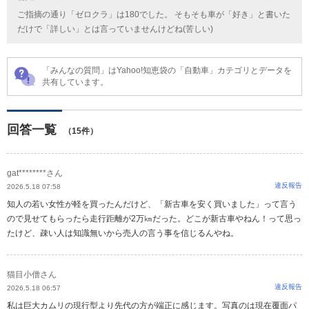
ご指摘の通り「ゼロクラ」は180でした。 そもそも車が「好き」と書いた
だけで「詳しい」とは言っていませんけどね(苦しい)
「みんなの質問」はYahoo!知恵袋の「自動車」カテゴリとデータを
共有しています。
回答一覧
（15件）
gat********さん
違反報告
2026.5.18 07:58
知人の若い女性が軽を買ったんだけど、「新古車を安く買いました」って言う
ので見せてもらったら走行距離が2万㎞だった。どこが新古車やねん！って思っ
たけど、疎い人は知識無いから売人の言う事を信じるんやね。
猫目小僧さん
違反報告
2026.5.18 06:57
私は巨大カムリの現行型より先代の方が端正に感じます。写真のは現在覆面パ