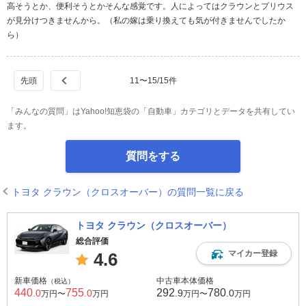
高そうとか、便利そうとかそんな感覚です。人によってはクラウンとプリウス
が見分けつきませんから。（私の嫁は乗り換えても気が付きませんでしたか
ら）
11
〜
15
/
15
件
「みんなの質問」はYahoo!知恵袋の「自動車」カテゴリとデータを共有してい
ます。
質問をする
トヨタ クラウン（クロスオーバー）の質問一覧に戻る
トヨタ クラウン（クロスオーバー）
総合評価
マイカー登録
4.6
新車価格
中古車本体価格
（税込）
440
755
292
780
.0
.0
.9
.0
万円〜
万円
万円〜
万円