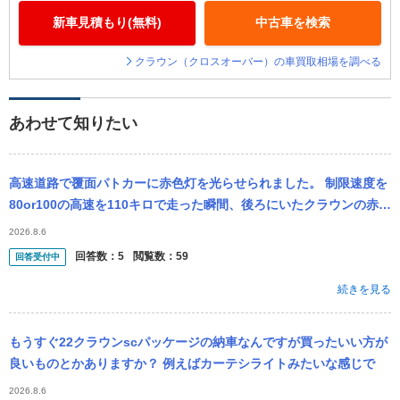
新車見積もり(無料)
中古車を検索
クラウン（クロスオーバー）の車買取相場を調べる
あわせて知りたい
高速道路で覆面パトカーに赤色灯を光らせられました。 制限速度を
80or100の高速を110キロで走った瞬間、後ろにいたクラウンの赤色
灯が光り、車線を変更して着いてきました。 すぐに102キロほど...
2026.8.6
回答数：
5
閲覧数：
59
回答受付中
続きを見る
もうすぐ22クラウンscパッケージの納車なんですが買ったいい方が
良いものとかありますか？ 例えばカーテシライトみたいな感じで
2026.8.6