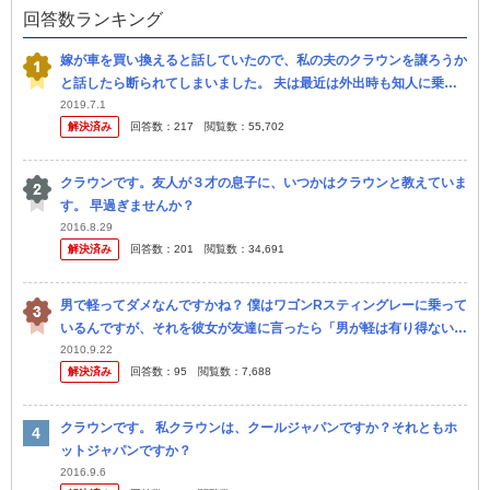
回答数ランキング
嫁が車を買い換えると話していたので、私の夫のクラウンを譲ろうか
と話したら断られてしまいました。 夫は最近は外出時も知人に乗せ
てもらう事が多いですし、嫁も買い出しで週に2回程度しか乗らない
2019.7.1
解決済み
回答数：
217
閲覧数：
55,702
ので、 ...
クラウンです。友人が３才の息子に、いつかはクラウンと教えていま
す。 早過ぎませんか？
2016.8.29
解決済み
回答数：
201
閲覧数：
34,691
男で軽ってダメなんですかね？ 僕はワゴンRスティングレーに乗って
いるんですが、それを彼女が友達に言ったら「男が軽は有り得ない」
と言われたらしいです。 それを聞いてなんとなく腹がたちました。
2010.9.22
解決済み
回答数：
95
閲覧数：
7,688
やっぱ...
クラウンです。 私クラウンは、クールジャパンですか？それともホ
ットジャパンですか？
2016.9.6