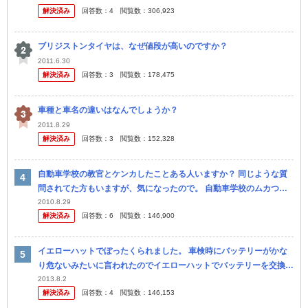
解決済み
回答数：
4
閲覧数：
306,923
ブリジストンタイヤは、なぜ値段が高いのですか？
2011.6.30
解決済み
回答数：
3
閲覧数：
178,475
車種と車名の違いはなんでしょうか？
2011.8.29
解決済み
回答数：
3
閲覧数：
152,328
自動車学校の教官とケンカしたことある人いますか？ 同じような質
問されてた方もいますが、気になったので。 自動車学校のムカつく
教官とケンカした奴いますか？ やる気がない教官、なおしてやろう
2010.8.29
解決済み
回答数：
6
閲覧数：
146,900
とす...
イエローハットでぼったくられました。 車検時にバッテリーがかな
り危ないみたいに言われたのでイエローハットでバッテリーを交換し
に行きました。 私は一番安い９千円のバッテリーを選び ました。工
2013.8.2
解決済み
回答数：
4
閲覧数：
146,153
賃...