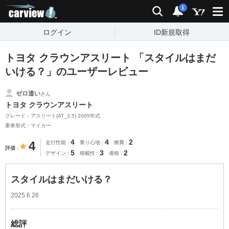
carview!
検索
通知
i
ログイン
ID新規取得
トヨタ クラウンアスリート 「スタイルはまだ
いける？」のユーザーレビュー
ゼロ遣い
さん
トヨタ クラウンアスリート
グレード：アスリート(AT_3.5) 2005年式
乗車形式：マイカー
4
4
2
4
走行性能
乗り心地
燃費
評価
5
3
2
デザイン
積載性
価格
スタイルはまだいける？
2025.6.26
総評