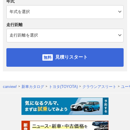
年式
走行距離
見積りスタート
carview!
新車カタログ
トヨタ(TOYOTA)
クラウンアスリート
ユー