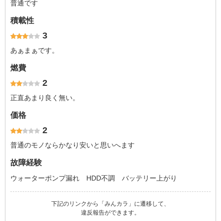
普通です
積載性
3
あぁまぁです。
燃費
2
正直あまり良く無い。
価格
2
普通のモノならかなり安いと思いへます
故障経験
ウォーターポンプ漏れ HDD不調 バッテリー上がり
下記のリンクから「みんカラ」に遷移して、
違反報告ができます。