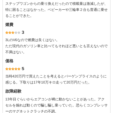
ステップワゴンからの乗り換えだったので積載量は激減したが、
特に困ることはなかった。ベビーカーや三輪車２台も普通に乗せ
ることができた。
燃費
3
3LのV6なので燃費は良くはない。
ただ現代のガソリン車と比べてもそれほど悪いとも言えないので
不満はない。
価格
5
当時420万円で買えたことを考えるとバーゲンプライスのように
感じる。下取りは17年10万キロ走って20万円だった。
故障経験
13年目ぐらいからエアコンが稀に動かないことがあった。アク
セルを煽れば動くので騙し騙し乗っていた。恐らくコンプレッサ
ーのマグネットクラッチの不調。