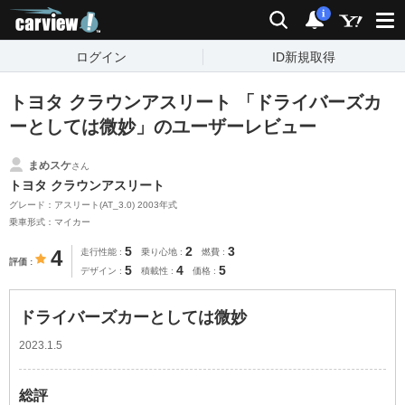
carview!
検索
通知
i
ログイン
ID新規取得
トヨタ クラウンアスリート 「ドライバーズカ
ーとしては微妙」のユーザーレビュー
まめスケ
さん
トヨタ クラウンアスリート
グレード：アスリート(AT_3.0) 2003年式
乗車形式：マイカー
5
2
3
4
走行性能
乗り心地
燃費
評価
5
4
5
デザイン
積載性
価格
ドライバーズカーとしては微妙
2023.1.5
総評