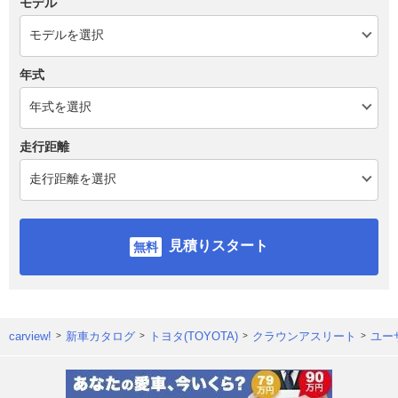
モデル
年式
走行距離
見積りスタート
carview!
新車カタログ
トヨタ(TOYOTA)
クラウンアスリート
ユー