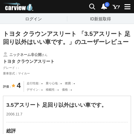
carview!
検索
通知
i
ログイン
ID新規取得
トヨタ クラウンアスリート 「3.5アスリート 足
回り以外はいい車です。」のユーザーレビュー
ニックネーム非公開
さん
トヨタ クラウンアスリート
グレード：-
乗車形式：マイカー
-
-
-
4
走行性能
乗り心地
燃費
評価
-
-
-
デザイン
積載性
価格
3.5アスリート 足回り以外はいい車です。
2006.11.7
総評