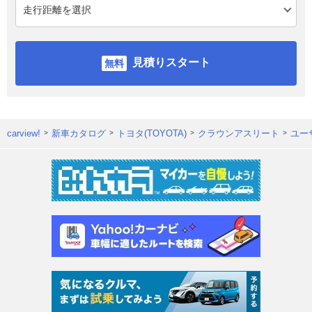
見積りスタート
carview!
新車カタログ
トヨタ(TOYOTA)
クラウンアスリート
ユー