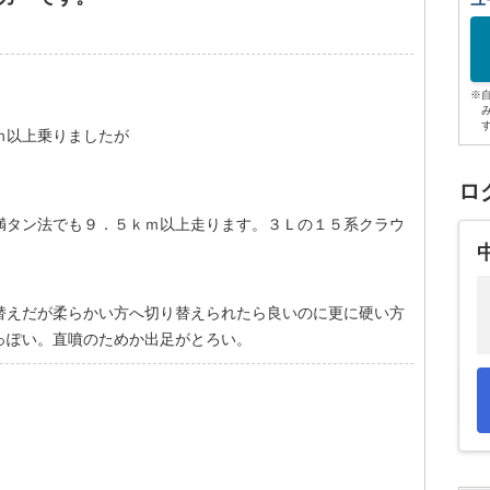
ユ
※
ｍ以上乗りましたが
ロ
満タン法でも９．５ｋｍ以上走ります。３Ｌの１５系クラウ
替えだが柔らかい方へ切り替えられたら良いのに更に硬い方
っぽい。直噴のためか出足がとろい。