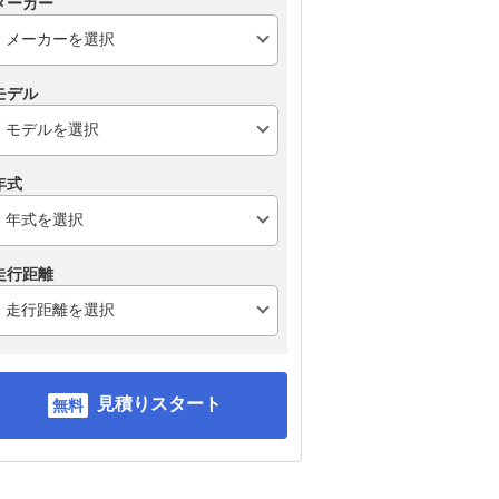
メーカー
モデル
年式
走行距離
見積りスタート