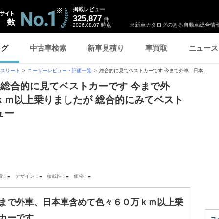
掲載レビュー
325,877
件
時点
※新車カタログのある自動車総合情報
2026.08.07
ログ
中古車検索
新車見積り
車買取
ニュース
アスリート
ユーザーレビュー・評価一覧
総合的に見てベストカーです 今まで外車、日本...
「総合的に見てベストカーです 今まで外
ｋｍ以上乗りましたが 総合的にみてベスト
ュー
-
-
-
-
費
デザイン
積載性
価格
今まで外車、日本車含めて色々６０万ｋｍ以上乗
トカーです。