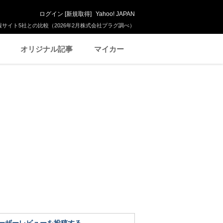
ログイン
[
新規取得
]
Yahoo! JAPAN
サイト5社との比較（2026年2月株式会社プラグ調べ）
オリジナル記事
マイカー