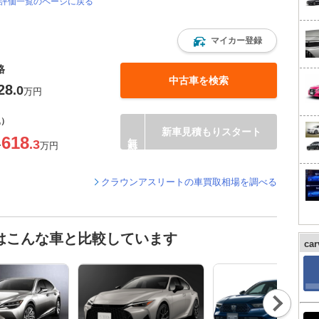
・評価一覧のページに戻る
マイカー登録
格
中古車を検索
28
.0
万円
込）
新車見積もりスタート
618
.3
〜
万円
クラウンアスリートの車買取相場を調べる
はこんな車と比較しています
ca
Nex
t