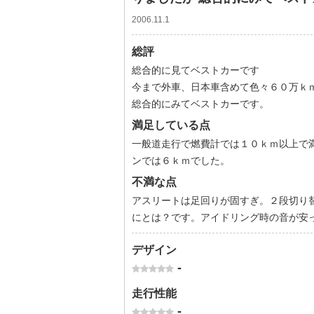
2006.11.1
総評
総合的に見てベストカーです
今まで外車、日本車含めて色々６０万ｋ
総合的にみてベストカーです。
満足している点
一般道走行で燃費計では１０ｋｍ以上で
ンでは６ｋｍでした。
不満な点
アスリートは足回りが固すぎ。２段切り
にとは？です。アイドリング時の音が安
デザイン
-
走行性能
-