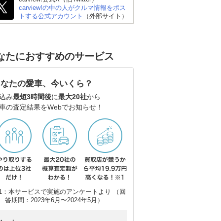
carview!の中の人がクルマ情報をポス
トする公式アカウント
（外部サイト）
BMW 3シリーズ セダン
BMW M3 セダン
スバ
なたにおすすめのサービス
あなたの愛車、今いくら？
込み
最短3時間後
に
最大20社
から
車の査定結果をWebでお知らせ！
1：本サービスで実施のアンケートより （回
答期間：2023年6月〜2024年5月）