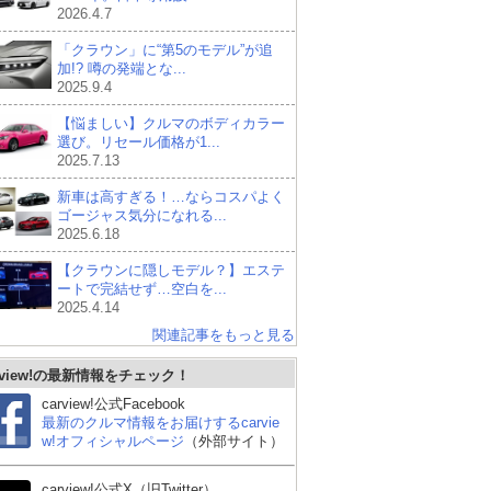
2026.4.7
「クラウン」に“第5のモデル”が追
加!? 噂の発端とな...
2025.9.4
【悩ましい】クルマのボディカラー
選び。リセール価格が1...
2025.7.13
新車は高すぎる！…ならコスパよく
ゴージャス気分になれる...
2025.6.18
【クラウンに隠しモデル？】エステ
ートで完結せず…空白を...
2025.4.14
関連記事をもっと見る
rview!の最新情報をチェック！
carview!公式Facebook
最新のクルマ情報をお届けするcarvie
w!オフィシャルページ
（外部サイト）
carview!公式X（旧Twitter）