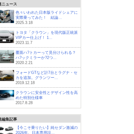
連ニュース
色々いわれた日本版ライドシェアに
実際乗ってみた！ 結論...
2025.3.18
トヨタ「クラウン」を現代版正統派
VIPカー仕上げ！ 1...
2023.11.7
覆面ハ?トカーって見分けられる？
ハ?ックミラーか?2つ...
2020.2.21
フォードGTなど計7台とラグナ・セ
カを追加。グランツー...
2019.12.18
クラウンに安全性とデザイン性を高
めた特別仕様車
2017.8.28
連編集記事
【今こそ乗りたい】純セダン激減の
2026年。日本専用設...