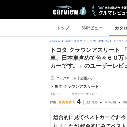
トップ
360°ビュー
カタ
carview!
新車カタログ
トヨタ(TOYOTA)
クラウン
トヨタ クラウンアスリート 
車、日本車含めて色々６０万
カーです。」のユーザーレビ
ニックネーム非公開
さん
トヨタ クラウンアスリート
グレード：-
乗車形式：マイカー
4
-
-
評価
走行性能
乗り心地
燃
総合的に見てベストカーです 
りましたが 総合的にみてベス