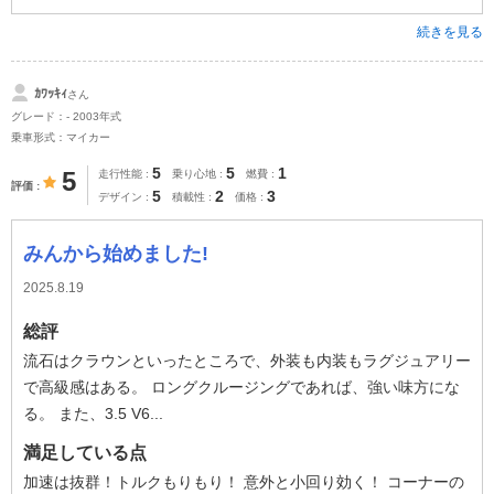
続きを見る
ｶﾜｯｷｨ
さん
グレード：- 2003年式
乗車形式：マイカー
5
5
1
5
走行性能
乗り心地
燃費
評価
5
2
3
デザイン
積載性
価格
みんから始めました!
2025.8.19
総評
流石はクラウンといったところで、外装も内装もラグジュアリー
で高級感はある。 ロングクルージングであれば、強い味方にな
る。 また、3.5 V6...
満足している点
加速は抜群！トルクもりもり！ 意外と小回り効く！ コーナーの