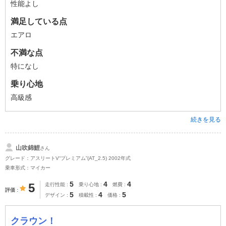
性能よし
満足している点
エアロ
不満な点
特になし
乗り心地
高級感
続きを見る
山吹錦鯉
さん
グレード：アスリートV“プレミアム”(AT_2.5) 2002年式
乗車形式：マイカー
5
4
4
5
走行性能
乗り心地
燃費
評価
5
4
5
デザイン
積載性
価格
クラウン！