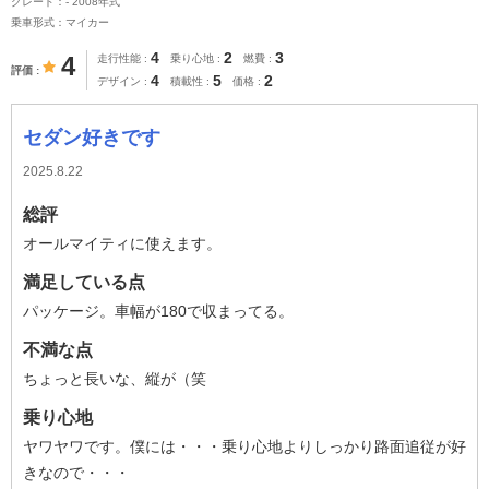
グレード：- 2008年式
乗車形式：マイカー
4
2
3
4
走行性能
乗り心地
燃費
評価
4
5
2
デザイン
積載性
価格
セダン好きです
2025.8.22
総評
オールマイティに使えます。
満足している点
パッケージ。車幅が180で収まってる。
不満な点
ちょっと長いな、縦が（笑
乗り心地
ヤワヤワです。僕には・・・乗り心地よりしっかり路面追従が好
きなので・・・