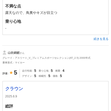
不満な点
露天なので、鳥糞やキズが目立つ
乗り心地
-
続きを見る
山吹錦鯉
さん
グレード：アスリート_V_プレミアムスポーツセレクション(AT_2.5) 2000年式
乗車形式：マイカー
5
5
4
5
走行性能
乗り心地
燃費
評価
5
5
5
デザイン
積載性
価格
クラウン
2025.6.9
総評