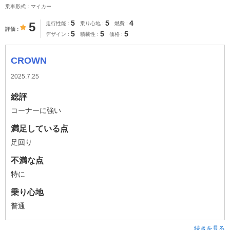
乗車形式：マイカー
5
5
4
5
走行性能
乗り心地
燃費
評価
5
5
5
デザイン
積載性
価格
CROWN
2025.7.25
総評
コーナーに強い
満足している点
足回り
不満な点
特に
乗り心地
普通
続きを見る