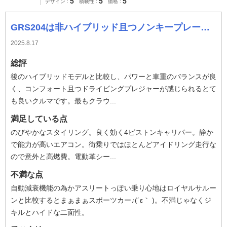
5
5
5
デザイン
積載性
価格
GRS204は非ハイブリッド且つノンキープレーンアシストで315馬力
2025.8.17
総評
後のハイブリッドモデルと比較し、パワーと車重のバランスが良
く、コンフォート且つドライビングプレジャーが感じられるとて
も良いクルマです。最もクラウ...
満足している点
のびやかなスタイリング。良く効く4ピストンキャリパー。静か
で能力が高いエアコン。街乗りではほとんどアイドリング走行な
ので意外と高燃費。電動革シー...
不満な点
自動減衰機能の為かアスリートっぽい乗り心地はロイヤルサルー
ンと比較するとまぁまぁスポーツカー♪(´ε｀ )。不満じゃなくジ
キルとハイドな二面性。