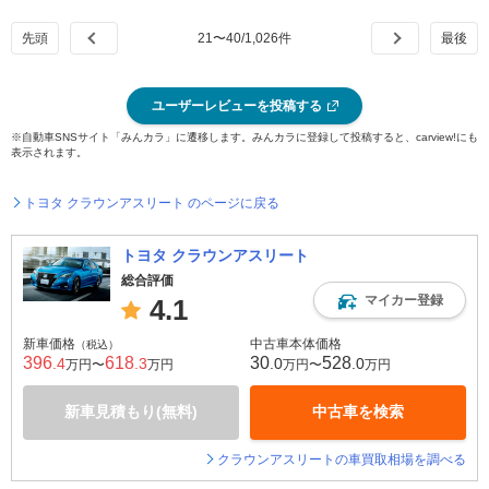
21
〜
40
/
1,026
件
ユーザーレビューを投稿する
※自動車SNSサイト「みんカラ」に遷移します。みんカラに登録して投稿すると、carview!にも
表示されます。
トヨタ クラウンアスリート のページに戻る
トヨタ クラウンアスリート
総合評価
マイカー登録
4.1
新車価格
中古車本体価格
（税込）
396
618
30
528
.4
.3
.0
.0
万円〜
万円
万円〜
万円
新車見積もり(無料)
中古車を検索
クラウンアスリートの車買取相場を調べる