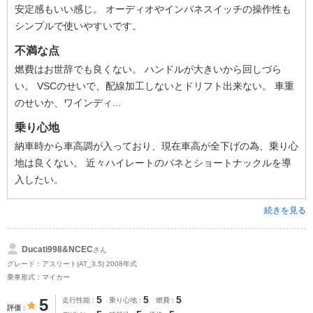
安定感もいい感じ。 オーディオやインパネスイッチの操作性も
シンプルで使いやすいです。
不満な点
燃費はお世辞でも良くない。 ハンドルが大きいから回しづら
い。 VSCのせいで、配線加工しないとドリフト出来ない。 車重
のせいか、ワインディ...
乗り心地
納車時から車高調が入っており、現在車高が全下げの為、乗り心
地は良くない。 近々ハイレートのバネとショートナックルを導
入したい。
続きを見る
Ducati998&NCEC
さん
グレード：アスリート(AT_3.5) 2008年式
乗車形式：マイカー
5
5
5
5
走行性能
乗り心地
燃費
評価