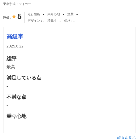
乗車形式：マイカー
-
-
-
5
走行性能
乗り心地
燃費
評価
-
-
-
デザイン
積載性
価格
高級車
2025.6.22
総評
最高
満足している点
-
不満な点
-
乗り心地
-
続きを見る