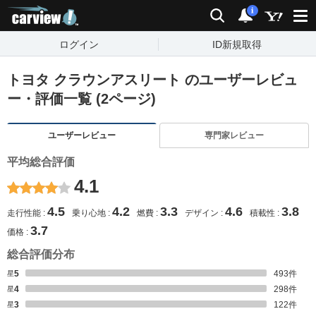
carview!
検索
通知
i
ログイン
ID新規取得
トヨタ クラウンアスリート のユーザーレビュ
ー・評価一覧 (2ページ)
ユーザーレビュー
専門家レビュー
平均総合評価
4.1
4.5
4.2
3.3
4.6
3.8
走行性能
乗り心地
燃費
デザイン
積載性
3.7
価格
総合評価分布
星5
493
件
星4
298
件
星3
122
件