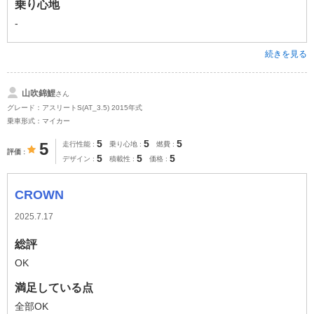
乗り心地
-
続きを見る
山吹錦鯉
さん
グレード：アスリートS(AT_3.5) 2015年式
乗車形式：マイカー
5
5
5
5
走行性能
乗り心地
燃費
評価
5
5
5
デザイン
積載性
価格
CROWN
2025.7.17
総評
OK
満足している点
全部OK