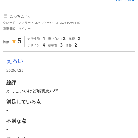
こっちこ
さん
グレード：アスリート“Gパッケージ”(AT_3.0) 2004年式
乗車形式：マイカー
4
2
2
5
走行性能
乗り心地
燃費
評価
4
3
2
デザイン
積載性
価格
えろい
2025.7.21
総評
かっこいいけど燃費悪い👎
満足している点
-
不満な点
-