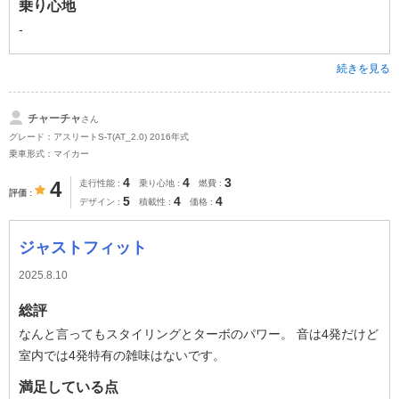
乗り心地
-
続きを見る
チャーチャ
さん
グレード：アスリートS-T(AT_2.0) 2016年式
乗車形式：マイカー
4
4
3
4
走行性能
乗り心地
燃費
評価
5
4
4
デザイン
積載性
価格
ジャストフィット
2025.8.10
総評
なんと言ってもスタイリングとターボのパワー。 音は4発だけど
室内では4発特有の雑味はないです。
満足している点