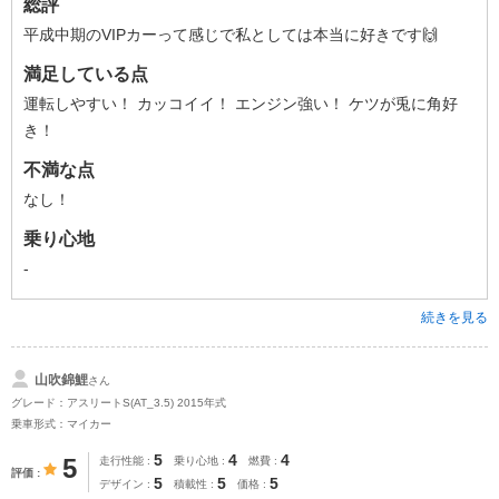
総評
平成中期のVIPカーって感じで私としては本当に好きです🙌
満足している点
運転しやすい！ カッコイイ！ エンジン強い！ ケツが兎に角好
き！
不満な点
なし！
乗り心地
-
続きを見る
山吹錦鯉
さん
グレード：アスリートS(AT_3.5) 2015年式
乗車形式：マイカー
5
4
4
5
走行性能
乗り心地
燃費
評価
5
5
5
デザイン
積載性
価格