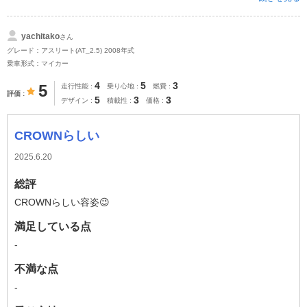
yachitako
さん
グレード：アスリート(AT_2.5) 2008年式
乗車形式：マイカー
4
5
3
5
走行性能
乗り心地
燃費
評価
5
3
3
デザイン
積載性
価格
CROWNらしい
2025.6.20
総評
CROWNらしい容姿😉
満足している点
-
不満な点
-