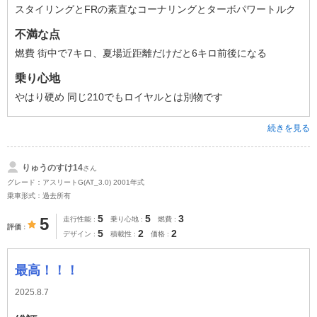
スタイリングとFRの素直なコーナリングとターボパワートルク
不満な点
燃費 街中で7キロ、夏場近距離だけだと6キロ前後になる
乗り心地
やはり硬め 同じ210でもロイヤルとは別物です
続きを見る
りゅうのすけ14
さん
グレード：アスリートG(AT_3.0) 2001年式
乗車形式：過去所有
5
5
3
5
走行性能
乗り心地
燃費
評価
5
2
2
デザイン
積載性
価格
最高！！！
2025.8.7