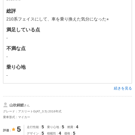
総評
210系フェイスにして、車を乗り換えた気分になった⭐︎
満足している点
-
不満な点
-
乗り心地
-
続きを見る
山吹錦鯉
さん
グレード：アスリートG(AT_3.5) 2016年式
乗車形式：マイカー
5
5
4
5
走行性能
乗り心地
燃費
評価
5
4
5
デザイン
積載性
価格