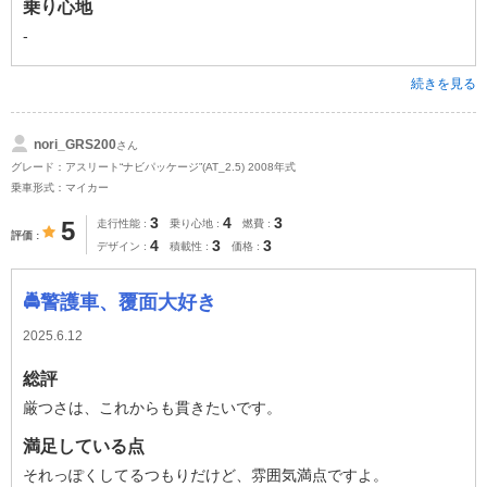
乗り心地
-
続きを見る
nori_GRS200
さん
グレード：アスリート“ナビパッケージ”(AT_2.5) 2008年式
乗車形式：マイカー
3
4
3
5
走行性能
乗り心地
燃費
評価
4
3
3
デザイン
積載性
価格
🚔️警護車、覆面大好き
2025.6.12
総評
厳つさは、これからも貫きたいです。
満足している点
それっぽくしてるつもりだけど、雰囲気満点ですよ。