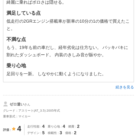
綺麗に乗ればボロさは隠せる。
満足している点
低走行の2GRエンジン搭載車が新車の10分の1の価格で買えたこ
と。
不満な点
もう、19年も前の車だし、経年劣化は仕方ない。 バッキバキに
割れたダッシュボード。 内装のきしみ音が賑やか。
乗り心地
足回りを一新。 しなやかに動くようになりました。
続きを見る
ゼロ遣い
さん
グレード：アスリート(AT_3.5) 2005年式
乗車形式：マイカー
4
4
2
4
走行性能
乗り心地
燃費
評価
5
3
2
デザイン
積載性
価格