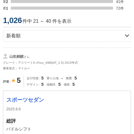
星2
41
件
星1
72
件
1,026
件中 21 ～ 40 件を表示
山吹錦鯉
さん
グレード：アスリートS i-Four_4WD(AT_2.5) 2015年式
乗車形式：マイカー
5
-
5
5
走行性能
乗り心地
燃費
評価
5
5
5
デザイン
積載性
価格
スポーツセダン
2025.9.9
総評
パドルシフト