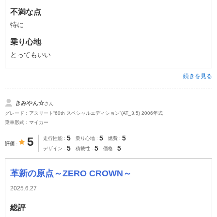
不満な点
特に
乗り心地
とってもいい
続きを見る
きみやん☆
さん
グレード：アスリート“60th スペシャルエディション”(AT_3.5) 2006年式
乗車形式：マイカー
5
5
5
5
走行性能
乗り心地
燃費
評価
5
5
5
デザイン
積載性
価格
革新の原点～ZERO CROWN～
2025.6.27
総評