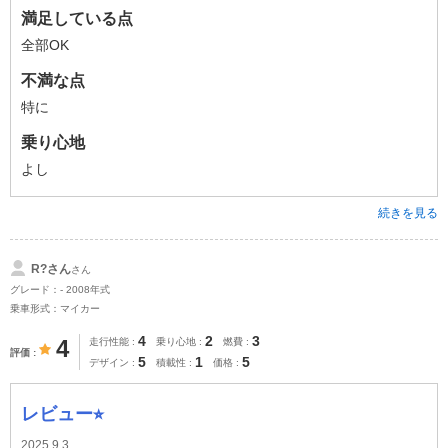
満足している点
全部OK
不満な点
特に
乗り心地
よし
続きを見る
R?さん
さん
グレード：- 2008年式
乗車形式：マイカー
4
2
3
4
走行性能
乗り心地
燃費
評価
5
1
5
デザイン
積載性
価格
レビュー⭐︎
2025.9.3