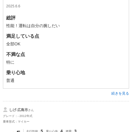
2025.6.6
総評
性能！運転は自分の腕しだい
満足している点
全部OK
不満な点
特に
乗り心地
普通
続きを見る
しげ-広島市
さん
グレード：- 2012年式
乗車形式：マイカー
5
4
3
走行性能
乗り心地
燃費