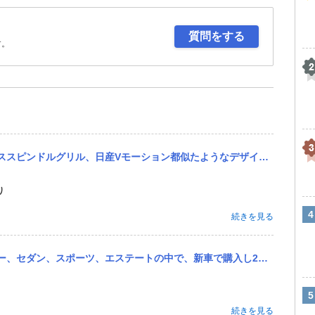
質問をする
す。
なデザインの物が多いです。マツダなんかほとんど同じようにしていますね。 それ以前の時代で似たもの同士の車ってあ...
り
続きを見る
購入し2〜3年後最もリセールが高いのはどれでしょうか？また、その車種の中でどのグレードですか？ (例：「クロス...
続きを見る