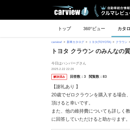
トップ
360°ビュー
カタ
carview!
新車カタログ
トヨタ(TOYOTA)
クラウン
トヨタ クラウン のみんなの
今日はハンバーグさん
2025.2.22 22:26
回答数：
3
閲覧数：
83
解決済み
【謝礼あり 】
20歳でゼロクラウンを購入する場合
頂けると幸いです。
また、他の維持費についても詳しく
に回答していただけると助かります