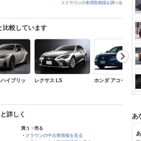
クラウンの車買取相場を調べる
と比較しています
Nex
t
ISハイブリッ
レクサス LS
ホンダ アコード
っと詳しく
あ
買う・売る
クラウンの中古車情報を見る