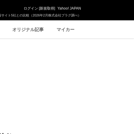
ログイン
[
新規取得
]
Yahoo! JAPAN
サイト5社との比較（2026年2月株式会社プラグ調べ）
オリジナル記事
マイカー