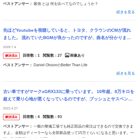
ベストアンサー：
最強 とは 何を比べてなのでしょうか？
続きを見る
先ほどYoutubeを視聴していると、トヨタ、クラウンのCMが流れ
ました。 流れていたBGMが良かったのですが、曲名が分かりませ
ん。 とりあえず、そのCMのスクリーンショットをはりつけます。
2026.7.4
こ...
回答数：
1
閲覧数：
27
画像あり
解決済み
ベストアンサー：
Daniel OlssonのBetter Than Life
続きを見る
古い車ですがマークxGRX133に乗っています。 10年超、8万キロを
超えて乗り心地が悪くなっているのですが、ブッシュとサスペンシ
ョンASSYを交換するなら、純正であればディーラーしか選択肢は
2022.4.27
無...
回答数：
4
閲覧数：
93
解決済み
ベストアンサー：
一般の整備工場でも純正部品の発注はできるので交換できま
すよ。 金額はディーラーなら全部新品使って15万ぐらいになると思います。一