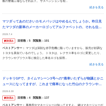
般の整備工場ならそれ以下。 サスペンションを程...
続きを見る
マツダってあのださいカモメバッジはやめるんでしょうか。昨日見
たマツダの新車のメーカーロゴってアルファベットの、それも位置
も自体も大きさまで最近のレクサスそっくりの表示になってまし
2026.7.4
た。 へんなレク...
回答数：
5
閲覧数：
101
解決済み
ベストアンサー：
マツダは深刻な赤字危機に陥っていますから、販売が好調な
トヨタを真似ているのでしょう。 トヨタは、レクサス車をロゴに変更したり、
クラウンやプリウス等に独立した車名ロゴを採用...
続きを見る
ドッキリGPで、タイムマシーン3号への“痛車いたずらが物議とかニ
ュースになってますが、これまで痛車になった竹山のクラウンや席
の日産の車、山本のベンツとか、 普通に停車時に触って振動があっ
2026.6.30
てもクラ...
回答数：
4
閲覧数：
137
解決済み
ベストアンサー：
事務所やマネージャーは知ってますよ。 鍵はマネージャーが