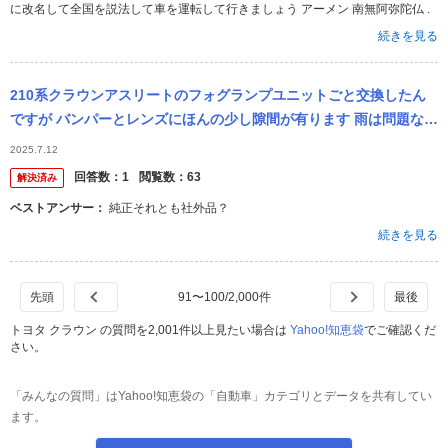
に改名して全国を説法して車を運転して行きましょう アーメン 南無阿弥陀仏 .
続きを見る
210系クラウンアスリートのフォグランプユニットごと交換したん
ですが バンパーとレンズにほんの少し隙間が有ります 雨は問題ない
ですか？ よろしくお願い申し上げます。
2025.7.12
回答数：
1
閲覧数：
63
解決済み
ベストアンサー：
純正それとも社外品？
続きを見る
91
〜
100
/
2,000
件
トヨタ クラウン の質問を2,001件以上見たい場合は
Yahoo!知恵袋
でご確認くだ
さい。
「みんなの質問」はYahoo!知恵袋の「自動車」カテゴリとデータを共有してい
ます。