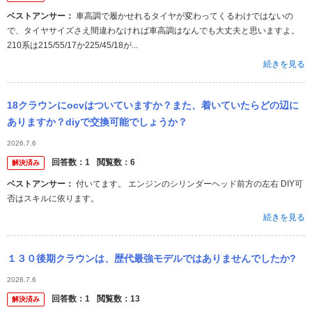
ベストアンサー：
車高調で履かせれるタイヤが変わってくるわけではないの
で、タイヤサイズさえ間違わなければ車高調はなんでも大丈夫と思いますよ。
210系は215/55/17か225/45/18が...
続きを見る
18クラウンにocvはついていますか？また、着いていたらどの辺に
ありますか？diyで交換可能でしょうか？
2026.7.6
回答数：
1
閲覧数：
6
解決済み
ベストアンサー：
付いてます。 エンジンのシリンダーヘッド前方の左右 DIY可
否はスキルに依ります。
続きを見る
１３０後期クラウンは、歴代最強モデルではありませんでしたか?
2026.7.6
回答数：
1
閲覧数：
13
解決済み