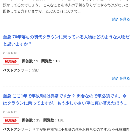
預かってるのでしょう。 こんなことを本人の了解を取らずにやるわけがないと
回答してる方もいますが、たぶんこれはガチで...
続きを見る
至急 70年落ちの初代クラウンに乗っている人物はどのような人物だ
と思いますか？
2026.6.18
回答数：
5
閲覧数：
18
解決済み
ベストアンサー：
渋い
続きを見る
至急 ここ1年で事故5回は異常ですか？ 田舎なので車必須です。今
はクラウンに乗ってますが、もう少し小さい車に買い替えたほうが
良いでしょうか。 ①去年3月、アクセルとブレーキを踏み間違えて
2026.6.12
コンビ...
回答数：
15
閲覧数：
181
解決済み
ベストアンサー：
さすが叡禅和尚は不死身の体をお持ちなのですね 不死身和尚