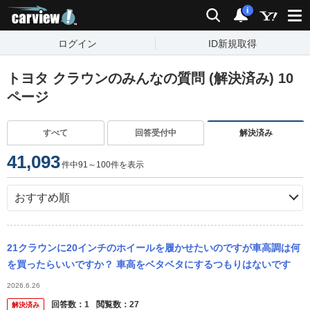
carview!
検索
通知
i
ログイン
ID新規取得
トヨタ クラウンのみんなの質問 (解決済み) 10
ページ
すべて
回答受付中
解決済み
41,093
件中91～100件を表示
21クラウンに20インチのホイールを履かせたいのですが車高調は何
を買ったらいいですか？ 車高をベタベタにするつもりはないです
2026.6.26
回答数：
1
閲覧数：
27
解決済み