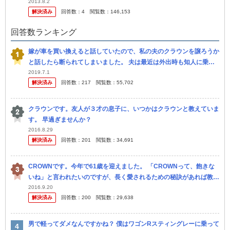
に行きました。 私は一番安い９千円のバッテリーを選び ました。工
2013.8.2
解決済み
回答数：
4
閲覧数：
146,153
賃...
回答数ランキング
嫁が車を買い換えると話していたので、私の夫のクラウンを譲ろうか
と話したら断られてしまいました。 夫は最近は外出時も知人に乗せ
てもらう事が多いですし、嫁も買い出しで週に2回程度しか乗らない
2019.7.1
解決済み
回答数：
217
閲覧数：
55,702
ので、 ...
クラウンです。友人が３才の息子に、いつかはクラウンと教えていま
す。 早過ぎませんか？
2016.8.29
解決済み
回答数：
201
閲覧数：
34,691
CROWNです。今年で61歳を迎えました。 「CROWNって、飽きな
いね」と言われたいのですが、長く愛されるための秘訣があれば教え
てください。
2016.9.20
解決済み
回答数：
200
閲覧数：
29,638
男で軽ってダメなんですかね？ 僕はワゴンRスティングレーに乗って