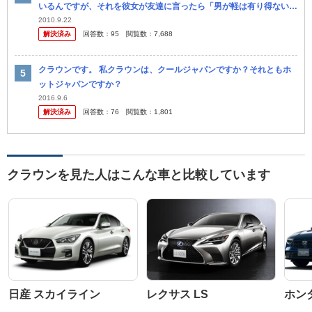
いるんですが、それを彼女が友達に言ったら「男が軽は有り得ない」
と言われたらしいです。 それを聞いてなんとなく腹がたちました。
2010.9.22
解決済み
回答数：
95
閲覧数：
7,688
やっぱ...
クラウンです。 私クラウンは、クールジャパンですか？それともホ
ットジャパンですか？
2016.9.6
解決済み
回答数：
76
閲覧数：
1,801
クラウンを見た人はこんな車と比較しています
日産 スカイライン
レクサス LS
ホン