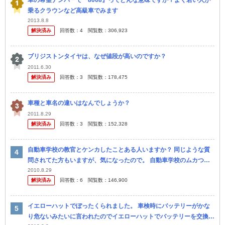
車の希望ナンバーで『8008』ってどんな意味ですか？よく若い人が
乗るクラウンなど高級車でみます
2013.8.8
解決済み
回答数：
4
閲覧数：
306,923
ブリジストンタイヤは、なぜ値段が高いのですか？
2011.6.30
解決済み
回答数：
3
閲覧数：
178,475
車種と車名の違いはなんでしょうか？
2011.8.29
解決済み
回答数：
3
閲覧数：
152,328
自動車学校の教官とケンカしたことある人いますか？ 同じような質
問されてた方もいますが、気になったので。 自動車学校のムカつく
教官とケンカした奴いますか？ やる気がない教官、なおしてやろう
2010.8.29
解決済み
回答数：
6
閲覧数：
146,900
とす...
イエローハットでぼったくられました。 車検時にバッテリーがかな
り危ないみたいに言われたのでイエローハットでバッテリーを交換し