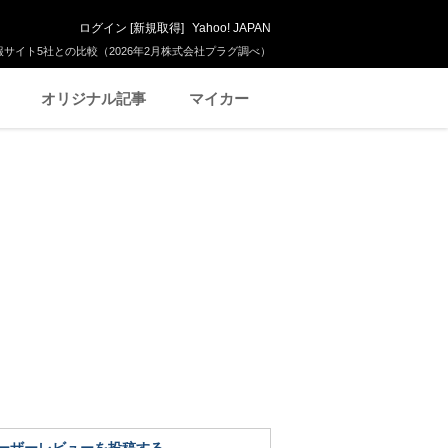
ログイン
[
新規取得
]
Yahoo! JAPAN
サイト5社との比較（2026年2月株式会社プラグ調べ）
オリジナル記事
マイカー