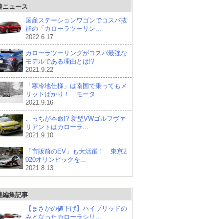
連ニュース
国産ステーションワゴンでコスパ抜
群の「カローラツーリン...
2022.6.17
カローラツーリングがコスパ最強な
モデルである理由とは!?
2021.9.22
「寒冷地仕様」は南国で乗ってもメ
リットばかり！ モータ...
2021.9.16
こっちが本命!? 新型VWゴルフヴァ
リアントはカローラ...
2021.9.10
「市販前のEV」も大活躍！ 東京2
020オリンピックを...
2021.8.13
連編集記事
【まさかの値下げ】ハイブリッドの
みとなったカローラシリ...