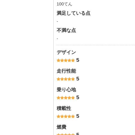
100てん
満足している点
-
不満な点
-
デザイン
5
走行性能
5
乗り心地
5
積載性
5
燃費
5