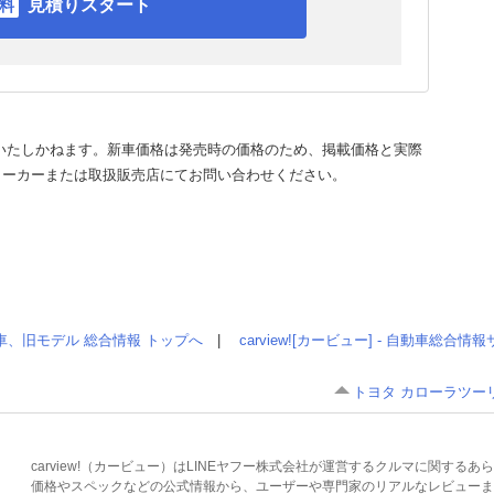
見積りスタート
いたしかねます。新車価格は発売時の価格のため、掲載価格と実際
メーカーまたは取扱販売店にてお問い合わせください。
車、旧モデル 総合情報 トップへ
|
carview![カービュー] - 自動車総合
トヨタ カローラツー
carview!（カービュー）はLINEヤフー株式会社が運営するクルマに関す
価格やスペックなどの公式情報から、ユーザーや専門家のリアルなレビューま