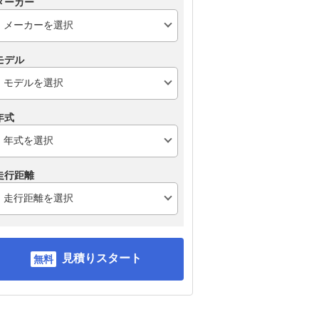
メーカー
モデル
年式
走行距離
見積りスタート