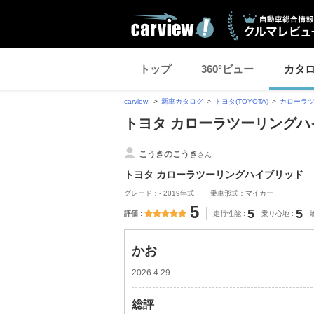
トップ
360°ビュー
カタ
carview!
新車カタログ
トヨタ(TOYOTA)
カローラ
トヨタ カローラツーリングハ
こうきのこうき
さん
トヨタ カローラツーリングハイブリッド
グレード：- 2019年式
乗車形式：マイカー
5
5
5
評価
走行性能
乗り心地
かお
2026.4.29
総評