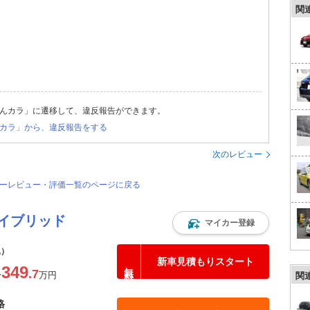
関
んカラ」に遷移して、違反報告ができます。
カラ」から、違反報告をする
次のレビュー
ザーレビュー・評価一覧のページに戻る
イブリッド
マイカー登録
込）
新車見積もりスタート
349
.7
〜
万円
関
格