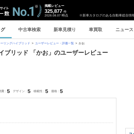
掲載レビュー
325,877
件
時点
※新車カタログのある自動車総合情報
2026.08.07
ログ
中古車検索
新車見積り
車買取
ニュース
ツーリングハイブリッド
ユーザーレビュー・評価一覧
かお
イブリッド 「かお」のユーザーレビュー
5
5
5
5
燃費
デザイン
積載性
価格