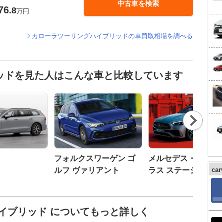
中古車を検索
76
.8
万円
カローラツーリングハイブリッドの車買取相場を調べる
ッドを見た人はこんな車と比較しています
Nex
t
フォルクスワーゲン ゴ
メルセデス・ベンツ 
ルフ ヴァリアント
ラス ステーション
ca
ン
イブリッド についてもっと詳しく