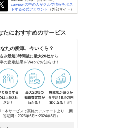
carview!の中の人がクルマ情報をポス
トする公式アカウント
（外部サイト）
なたにおすすめのサービス
あなたの愛車、今いくら？
込み
最短3時間後
に
最大20社
から
車の査定結果をWebでお知らせ！
1：本サービスで実施のアンケートより （回
答期間：2023年6月〜2024年5月）