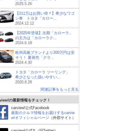
2025.5.26
【211万はお買い得？】希少なワゴ
ン車 トヨタ「カロー...
2024.12.12
【2025年登場】次期「カローラ」
の主力は「カローラク...
2024.6.18
欧州高級ブランドより200万円は安
そう！ 夏発売「クラ...
2024.4.30
トヨタ「カローラ ツーリング」
希少となった扱いやすい...
2020.8.28
関連記事をもっと見る
Cク
BMW 3シリーズ ツーリ
アウディ A5 アバント
メ
ワゴ
rview!の最新情報をチェック！
ング
(ワゴン)
ラ
ン
carview!公式Facebook
最新のクルマ情報をお届けするcarvie
w!オフィシャルページ
（外部サイト）
carview!公式X（旧Twitter）