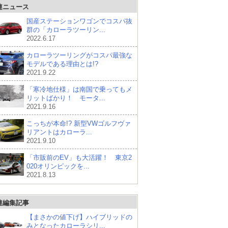
連ニュース
国産ステーションワゴンでコスパ抜
群の「カローラツーリン...
2022.6.17
カローラツーリングがコスパ最強な
モデルである理由とは!?
2021.9.22
「寒冷地仕様」は南国で乗ってもメ
リットばかり！ モータ...
2021.9.16
こっちが本命!? 新型VWゴルフヴァ
リアントはカローラ...
2021.9.10
「市販前のEV」も大活躍！ 東京2
020オリンピックを...
2021.8.13
連編集記事
【まさかの値下げ】ハイブリッドの
みとなったカローラシリ...