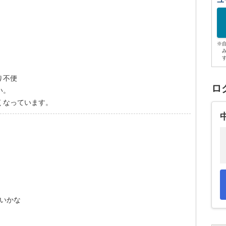
ユ
※
り不便
ロ
い。
くなっています。
いかな