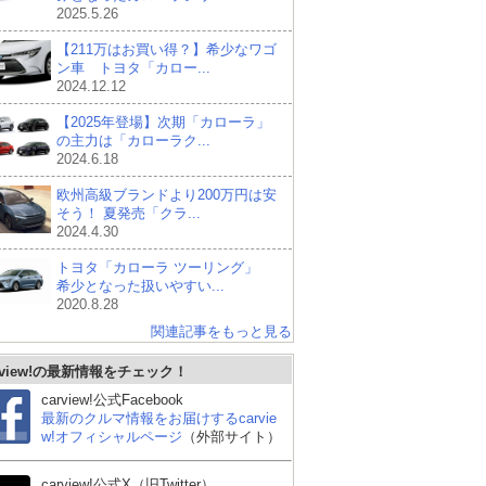
2025.5.26
【211万はお買い得？】希少なワゴ
ン車 トヨタ「カロー...
2024.12.12
【2025年登場】次期「カローラ」
の主力は「カローラク...
2024.6.18
欧州高級ブランドより200万円は安
そう！ 夏発売「クラ...
2024.4.30
トヨタ「カローラ ツーリング」
希少となった扱いやすい...
2020.8.28
関連記事をもっと見る
rview!の最新情報をチェック！
carview!公式Facebook
最新のクルマ情報をお届けするcarvie
w!オフィシャルページ
（外部サイト）
carview!公式X（旧Twitter）