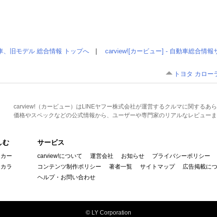
車、旧モデル 総合情報 トップへ
|
carview![カービュー] - 自動車総合
トヨタ カロー
carview!（カービュー）はLINEヤフー株式会社が運営するクルマに関す
価格やスペックなどの公式情報から、ユーザーや専門家のリアルなレビューま
しむ
サービス
イカー
carview!について
運営会社
お知らせ
プライバシーポリシー
んカラ
コンテンツ制作ポリシー
著者一覧
サイトマップ
広告掲載に
ヘルプ・お問い合わせ
© LY Corporation