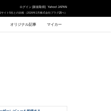
ログイン
[
新規取得
]
Yahoo! JAPAN
サイト5社との比較（2026年2月株式会社プラグ調べ）
オリジナル記事
マイカー