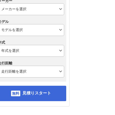
メーカー
モデル
年式
走行距離
見積りスタート