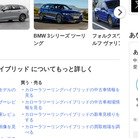
Nex
t
あ
BMW 3シリーズ ツーリ
フォルクスワーゲン
ング
ルフ ヴァリアント
申
愛
イブリッド についてもっと詳しく
買う・売る
モデルの
カローラツーリングハイブリッドの中古車情報を
見る
ザーレビ
カローラツーリングハイブリッドの中古車相場情
報を見る
家レビュ
カローラツーリングハイブリッドの新車見積りを
※
する
画像を見
カローラツーリングハイブリッドの買取相場を調
べる