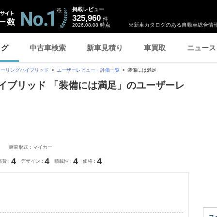
掲載レビュー
325,960
件
時点
※新車カタログのある自動車総合情報
2026.08.08
ログ
中古車検索
新車見積り
車買取
ニュース
ツーリングハイブリッド
ユーザーレビュー・評価一覧
装備には満足
イブリッド 「装備には満足」のユーザーレ
乗車形式：マイカー
4
4
4
4
燃費
デザイン
積載性
価格