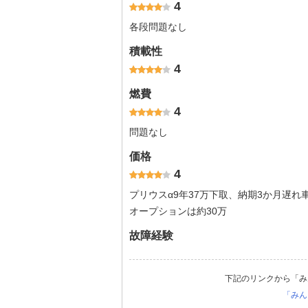
4
各段問題なし
積載性
4
燃費
4
問題なし
価格
4
プリウスα9年37万下取、納期3か月遅
オープションは約30万
故障経験
下記のリンクから「み
「みん