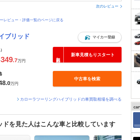
次のレビュー
ザーレビュー・評価一覧のページに戻る
イブリッド
マイカー登録
込）
新車見積もりスタート
349
.7
〜
万円
格
中古車を検索
48
.0
万円
カローラツーリングハイブリッドの車買取相場を調べる
ca
ッドを見た人はこんな車と比較しています