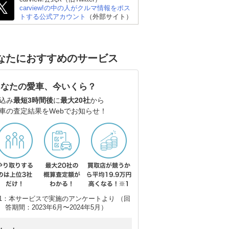
carview!の中の人がクルマ情報をポス
トする公式アカウント
（外部サイト）
なたにおすすめのサービス
 ゴ
メルセデス・ベンツ Cク
アウディ A5 アバント
メ
ラス ステーションワゴ
(ワゴン)
ラ
ン
ン
あなたの愛車、今いくら？
込み
最短3時間後
に
最大20社
から
車の査定結果をWebでお知らせ！
1：本サービスで実施のアンケートより （回
答期間：2023年6月〜2024年5月）