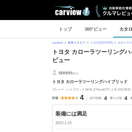
トップ
360°ビュー
カタ
carview!
新車カタログ
トヨタ(TOYOTA)
カローラ
トヨタ カローラツーリングハ
ビュー
SEKI555
さん
トヨタ カローラツーリングハイブリッド
グレード：ハイブリッド W×B_E-Four(CVT_1.8) 2021年式
4
4
4
評価
走行性能
乗り心地
装備には満足
2022.1.15