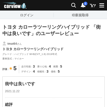
carview!
検索
通知
i
ログイン
ID新規取得
トヨタ カローラツーリングハイブリッド 「街
中は良いです」のユーザーレビュー
tmat64
さん
トヨタ カローラツーリングハイブリッド
グレード：ハイブリッド W×B(CVT_1.8) 2019年式
乗車形式：マイカー
3
4
5
5
走行性能
乗り心地
燃費
評価
4
3
5
デザイン
積載性
価格
街中は良いです
2021.11.22
総評