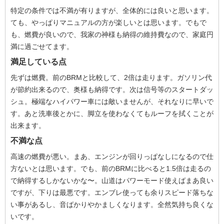
特定の条件では不満が有りますが、全体的には良いと思います。
ても、やっぱりマニュアルの方が楽しいとは思います。でもで
も、燃費が良いので、我家の神様も納得の維持費なので、家庭円
満に過ごせてます。
満足している点
先ずは燃費。前のBRMと比較して、2倍は走ります。ガソリン代
が節約出来るので、奥様も納得です。次は信号等のスタートダッ
シュ。極端なハイパワー車には敵いませんが、それなりに早いで
す。あと洗車後とかに、脚立を使わなくてもルーフを拭くことが
出来ます。
不満な点
高速の燃費が悪い。まあ、エンジンが回りっぱなしになるので仕
方ないとは思います。でも、前のBRMに比べると1.5倍は走るの
で納得するしかないかな〜。山道はパワーモード使えばまあ良い
ですが、下りは最悪です。エンブレ使っても余りスピード落ちな
い事があるし、音ばかりやかましくなります。全然気持ち良くな
いです。