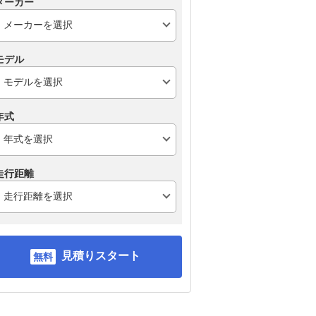
メーカー
ダイハツ ミライース
スズキ アルトラパン
フ
ルフ
モデル
年式
走行距離
見積りスタート