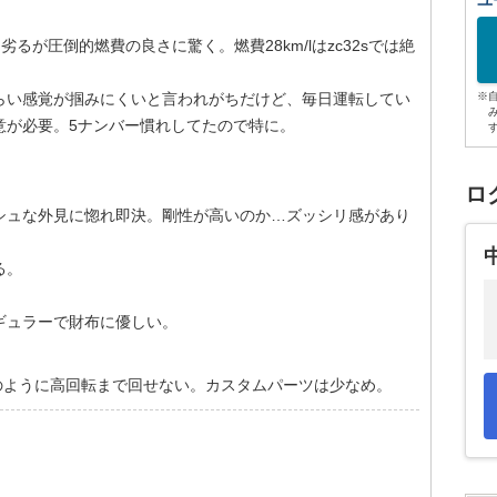
ユ
劣るが圧倒的燃費の良さに驚く。燃費28km/lはzc32sでは絶
らい感覚が掴みにくいと言われがちだけど、毎日運転してい
※
意が必要。5ナンバー慣れしてたので特に。
ロ
シュな外見に惚れ即決。剛性が高いのか…ズッシリ感があり
る。
ギュラーで財布に優しい。
のように高回転まで回せない。カスタムパーツは少なめ。