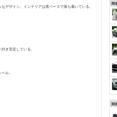
。
関
ュなデザイン。インテリアは黒ベースで落ち着いている。
い付き安定している。
レベル。
。
関