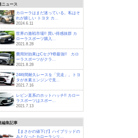
連ニュース
カローラはまだ迷っている。私はそ
れが嬉しい トヨタ カ...
2024.6.11
世界の激戦市場!! 買い得感抜群 カ
ローラスポーツ購入...
2021.8.28
費用対効果はCセグHB最強!! カロ
ーラスポーツがクラ...
2021.8.28
24時間耐久レースを「完走」。トヨ
タが水素エンジンで見...
2021.7.16
レビン直系のホットハッチ!! カロー
ラスポーツはスポー...
2021.7.13
連編集記事
【まさかの値下げ】ハイブリッドの
みとなったカローラシリ...