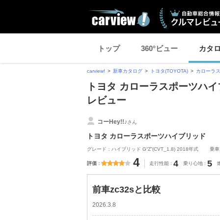
トップ
360°ビュー
カタ
carview!
新車カタログ
トヨタ(TOYOTA)
カローラ
トヨタ カローラスポーツハイブ
レビュー
コーHey!!♪
さん
トヨタ カローラスポーツハイブリッド
グレード：ハイブリッド G“Z”(CVT_1.8) 2018年式
乗車
4
4
5
評価
走行性能
乗り心地
前車zc32sと比較
2026.3.8