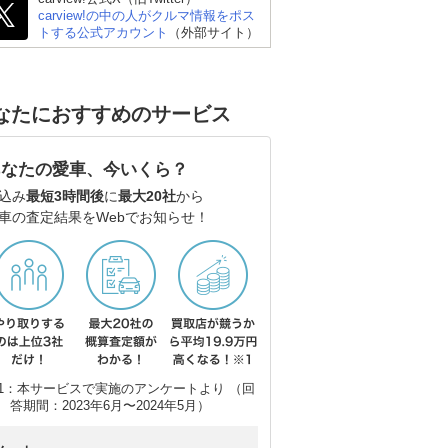
carview!の中の人がクルマ情報をポス
トする公式アカウント
（外部サイト）
なたにおすすめのサービス
あなたの愛車、今いくら？
込み
最短3時間後
に
最大20社
から
車の査定結果をWebでお知らせ！
1：本サービスで実施のアンケートより （回
答期間：2023年6月〜2024年5月）