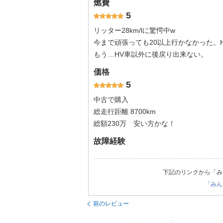
燃費
5
リッター28km/lに驚愕中w
今まで頑張っても20以上行かなかった。
もう…HV車以外に後戻り出来ない。
価格
5
中古で購入
総走行距離 8700km
総額230万 安い方かな！
故障経験
下記のリンクから「み
「みん
前のレビュー