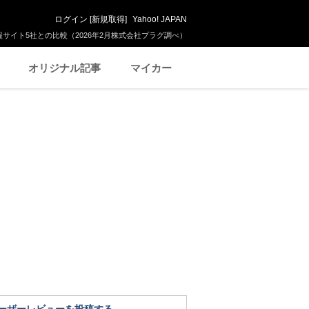
ログイン
[
新規取得
]
Yahoo! JAPAN
サイト5社との比較（2026年2月株式会社プラグ調べ）
オリジナル記事
マイカー