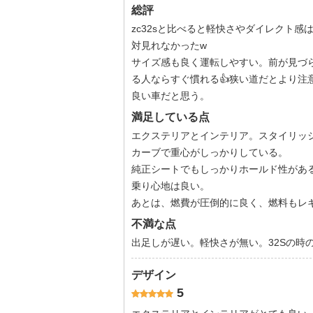
総評
zc32sと比べると軽快さやダイレクト感は
対見れなかったw
サイズ感も良く運転しやすい。前が見づ
る人ならすぐ慣れる👍狭い道だとより注
良い車だと思う。
満足している点
エクステリアとインテリア。スタイリッ
カーブで重心がしっかりしている。
純正シートでもしっかりホールド性があ
乗り心地は良い。
あとは、燃費が圧倒的に良く、燃料もレ
不満な点
出足しが遅い。軽快さが無い。32Sの時
デザイン
5