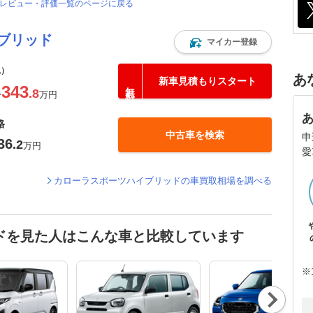
ーレビュー・評価一覧のページに戻る
ブリッド
マイカー登録
込）
あ
新車見積もりスタート
343
.8
〜
万円
格
中古車を検索
申
36
.2
万円
愛
カローラスポーツハイブリッドの車買取相場を調べる
ドを見た人はこんな車と比較しています
※
Nex
t