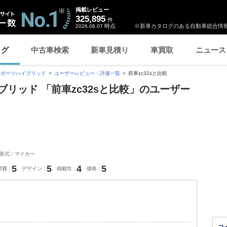
掲載レビュー
325,895
件
時点
※新車カタログのある自動車総合情報
2026.08.07
ログ
中古車検索
新車見積り
車買取
ニュース
スポーツハイブリッド
ユーザーレビュー・評価一覧
前車zc32sと比較
リッド 「前車zc32sと比較」のユーザー
形式：マイカー
5
5
4
5
燃費
デザイン
積載性
価格