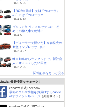
2025.5.26
【2025年登場】次期「カローラ」
の主力は「カローラク...
2024.6.18
ゴルフにMINIにメルセデスに…初
めての輸入車で絶対に...
2024.5.5
【ディーラーで聞いた】今春発売の
新型インプレッサ、約2...
2023.3.27
軽自動車からランクルまで。新社会
人にオススメしたい国産...
2023.2.26
関連記事をもっと見る
rview!の最新情報をチェック！
carview!公式Facebook
最新のクルマ情報をお届けするcarvie
w!オフィシャルページ
（外部サイト）
carview!公式X（旧Twitter）