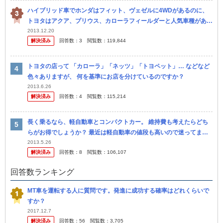
ハイブリッド車でホンダはフィット、ヴェゼルに4WDがあるのに、
トヨタはアクア、プリウス、カローラフィールダーと人気車種がある
のに4WDがないのは何故でしょう？ カローラフィールダーなんて 仕
2013.12.20
解決済み
回答数：
3
閲覧数：
119,844
事で...
トヨタの店って 「カローラ」「ネッツ」「トヨペット」… などなど
色々ありますが、 何を基準にお店を分けているのですか？
2013.6.26
解決済み
回答数：
4
閲覧数：
115,214
長く乗るなら、軽自動車とコンパクトカー。 維持費も考えたらどち
らがお得でしょうか？ 最近は軽自動車の値段も高いので迷ってま
す。 軽自動車のターボ車の価格ならカローラだって買えち ゃいます
2013.5.26
解決済み
回答数：
8
閲覧数：
106,107
よね。
回答数ランキング
MT車を運転する人に質問です。発進に成功する確率はどれくらいで
すか？
2017.12.7
解決済み
回答数：
56
閲覧数：
3,705