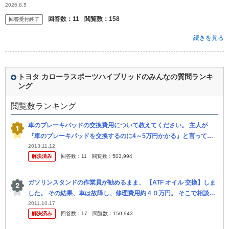
すが、エアコンの効きが悪くなってきたため、そろそろ買い替え...
2026.8.5
回答数：
11
閲覧数：
158
回答受付終了
続きを見る
トヨタ カローラスポーツハイブリッドのみんなの質問ランキ
ング
閲覧数ランキング
車のブレーキパッドの交換費用について教えてください。 主人が
『車のブレーキパッドを交換するのに4～5万円かかる』と言ってき
ました。 ディーラーさんに頼むようです。 そんなにかかるも のなん
2013.11.12
解決済み
回答数：
11
閲覧数：
503,994
でし...
ガソリンスタンドの作業員が勧めるまま、 【ATF オイル 交換】しま
した。 その結果、車は故障し、修理費用約４０万円。 そこで相談で
す。 セルフのガソリンスタンドの作業員に勧められ、ほいほ...
2011.10.17
解決済み
回答数：
17
閲覧数：
150,943