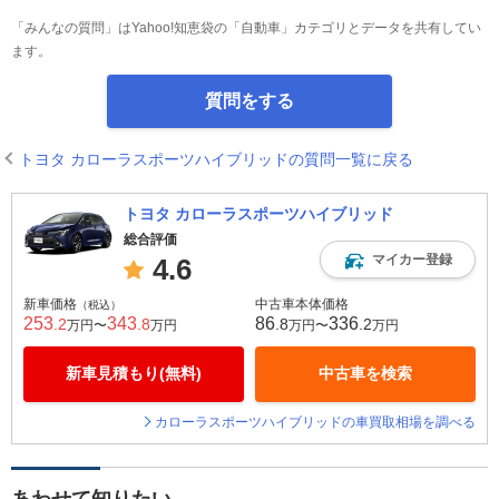
「みんなの質問」はYahoo!知恵袋の「自動車」カテゴリとデータを共有してい
ます。
質問をする
トヨタ カローラスポーツハイブリッドの質問一覧に戻る
トヨタ カローラスポーツハイブリッド
総合評価
マイカー登録
4.6
新車価格
中古車本体価格
（税込）
253
343
86
336
.2
.8
.8
.2
万円〜
万円
万円〜
万円
新車見積もり(無料)
中古車を検索
カローラスポーツハイブリッドの車買取相場を調べる