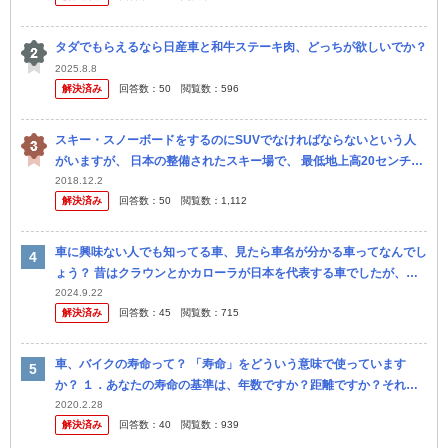
タダでもらえるなら日産車と和牛ステーキ肉、どっちが欲しいでか？
2025.8.8
解決済み
回答数：
50
閲覧数：
596
スキー・スノーボードをするのにSUVでなければならないという人
がいますが、 日本の整備されたスキー場で、 最低地上高20センチ以
上雪が積もって動けなくなるようなことあるんでしょうか？ まあ四
2018.12.2
解決済み
回答数：
50
閲覧数：
1,112
駆の...
車に興味ない人でも知ってる車、見たら車名が分かる車ってなんでし
ょう？ 昔はクラウンとかカローラが日本を代表する車でしたが、今
はなんでしょう？
2024.9.22
解決済み
回答数：
45
閲覧数：
715
車、バイクの寿命って？ 「寿命」をどういう意味で使っています
か？ １．あなたの寿命の基準は、年数ですか？距離ですか？それ以
外？ ２．現在所有している車名と、寿命をどの位考えているかをお
2020.2.28
解決済み
回答数：
40
閲覧数：
939
答えくだ...