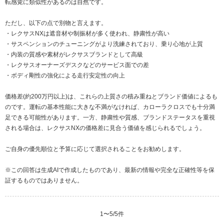
転感覚に類似性があるのは自然です。
ただし、以下の点で別物と言えます。
・レクサスNXは遮音材や制振材が多く使われ、静粛性が高い
・サスペンションのチューニングがより洗練されており、乗り心地が上質
・内装の質感や素材がレクサスブランドとして高級
・レクサスオーナーズデスクなどのサービス面での差
・ボディ剛性の強化による走行安定性の向上
価格差(約200万円以上)は、これらの上質さの積み重ねとブランド価値によるも
のです。運転の基本性能に大きな不満がなければ、カローラクロスでも十分満
足できる可能性があります。一方、静粛性や質感、ブランドステータスを重視
される場合は、レクサスNXの価格差に見合う価値を感じられるでしょう。
ご自身の優先順位と予算に応じて選択されることをお勧めします。
※この回答は生成AIで作成したものであり、最新の情報や完全な正確性等を保
証するものではありません。
1
〜
5
/
5
件