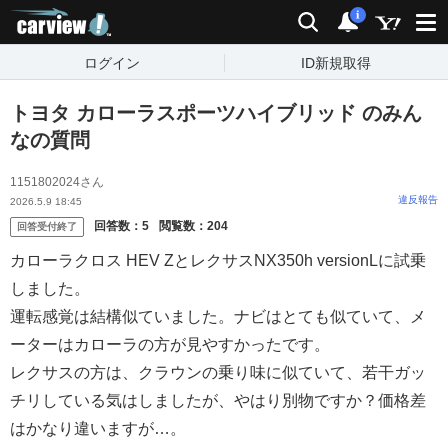
carview!
検索
通知
i
ログイン
ID新規取得
トヨタ カローラスポーツハイブリッド のみん
なの質問
1151802024さん
違反報告
2026.5.9 18:45
回答数：
5
閲覧数：
204
回答受付終了
カローラクロス HEV ZとレクサスNX350h versionLに試乗
しました。
運転感覚は結構似ていました。ナビはとても似ていて、メ
ーターはカローラの方が見やすかったです。
レクサスの方は、クラウンの乗り味に似ていて、若干ガッ
チリしている気はしましたが、やはり別物ですか？価格差
はかなり違いますが…。