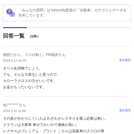
「みんなの質問」はYahoo!知恵袋の「自動車」カテゴリとデータを
共有しています。
回答一覧
（5件）
偶然だから、ココロ動く。FM福井さん
違反報告
2026.5.12 16:25
そりゃあ別物でしょう。
でも、そんな大差ないと思うので、
カローラクロスの方がいいです。
お金がもったいないです。
fuj********さん
違反報告
2026.5.11 12:00
その差が分かりにくい人は わざわざレクサスを選ぶ必要は無い。
クラウンは大衆車 車がでかいので価格が高い。
レクサスはプレミアム・ブランド こちらは高級車の入り口の車