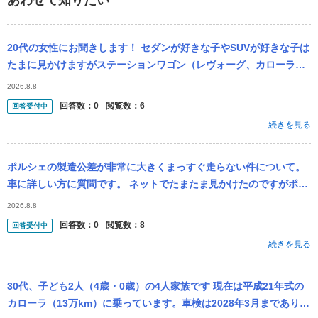
あわせて知りたい
20代の女性にお聞きします！ セダンが好きな子やSUVが好きな子は
たまに見かけますがステーションワゴン（レヴォーグ、カローラツ
ーリング）好きな子はあまり見ないですが実際どうですか？ 意見を
2026.8.8
教えて...
回答数：
0
閲覧数：
6
回答受付中
続きを見る
ポルシェの製造公差が非常に大きくまっすぐ走らない件について。
車に詳しい方に質問です。 ネットでたまたま見かけたのですがポル
シェ車は車の製造時に部品の公差が大きい為に時速１００km以上で
2026.8.8
は真っ...
回答数：
0
閲覧数：
8
回答受付中
続きを見る
30代、子ども2人（4歳・0歳）の4人家族です 現在は平成21年式の
カローラ（13万km）に乗っています。車検は2028年3月までありま