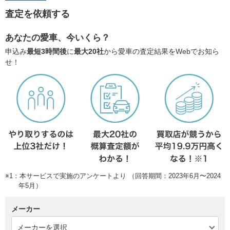
査定を依頼する
あなたの愛車、今いくら？
申込み
最短3時間後
に
最大20社
から愛車の査定結果をWebでお知ら
せ！
※1：本サービスで実施のアンケートより （回答期間：2023年6月〜2024
年5月）
メーカー