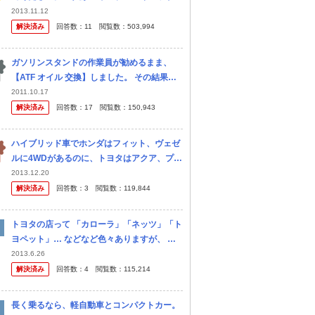
交換するのに4～5万円かかる』と言ってきま
2013.11.12
した。 ディーラーさんに頼むようです。 そ
解決済み
回答数：
11
閲覧数：
503,994
んなにかかるも のなんでし...
ガソリンスタンドの作業員が勧めるまま、
【ATF オイル 交換】しました。 その結果、
車は故障し、修理費用約４０万円。 そこで相
2011.10.17
談です。 セルフのガソリンスタンドの作業員
解決済み
回答数：
17
閲覧数：
150,943
に勧められ、ほいほ...
ハイブリッド車でホンダはフィット、ヴェゼ
ルに4WDがあるのに、トヨタはアクア、プリ
ウス、カローラフィールダーと人気車種があ
2013.12.20
るのに4WDがないのは何故でしょう？ カロ
解決済み
回答数：
3
閲覧数：
119,844
ーラフィールダーなんて 仕事で...
トヨタの店って 「カローラ」「ネッツ」「ト
ヨペット」… などなど色々ありますが、 何
を基準にお店を分けているのですか？
2013.6.26
解決済み
回答数：
4
閲覧数：
115,214
長く乗るなら、軽自動車とコンパクトカー。