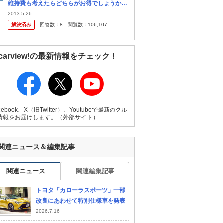
維持費も考えたらどちらがお得でしょうか？
最近は軽自動車の値段も高いので迷ってま
2013.5.26
す。 軽自動車のターボ車の価格ならカローラ
解決済み
回答数：
8
閲覧数：
106,107
だって買えち ゃいますよね。
carview!の最新情報をチェック！
cebook、X（旧Twitter）、Youtubeで最新のクル
情報をお届けします。（外部サイト）
関連ニュース＆編集記事
関連ニュース
関連編集記事
トヨタ「カローラスポーツ」一部
改良にあわせて特別仕様車を発表
2026.7.16