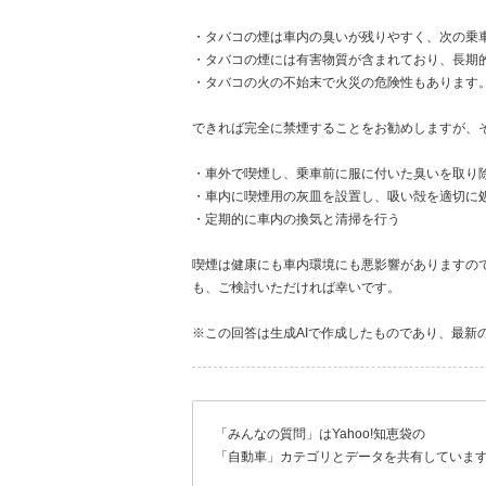
・タバコの煙は車内の臭いが残りやすく、次の乗
・タバコの煙には有害物質が含まれており、長期
・タバコの火の不始末で火災の危険性もあります
できれば完全に禁煙することをお勧めしますが、
・車外で喫煙し、乗車前に服に付いた臭いを取り
・車内に喫煙用の灰皿を設置し、吸い殻を適切に
・定期的に車内の換気と清掃を行う
喫煙は健康にも車内環境にも悪影響がありますの
も、ご検討いただければ幸いです。
※この回答は生成AIで作成したものであり、最新
「みんなの質問」はYahoo!知恵袋の
「自動車」カテゴリとデータを共有していま