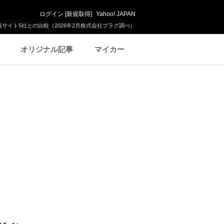
ログイン
[
新規取得
]
Yahoo! JAPAN
サイト5社との比較（2026年2月株式会社プラグ調べ）
オリジナル記事
マイカー