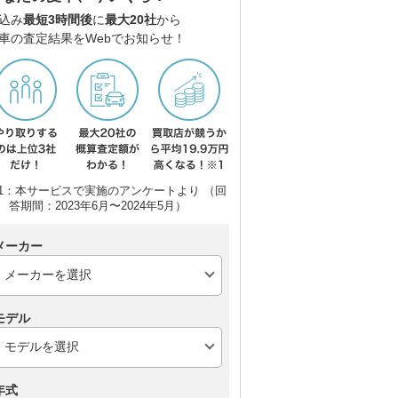
込み
最短3時間後
に
最大20社
から
車の査定結果をWebでお知らせ！
1：本サービスで実施のアンケートより （回
答期間：2023年6月〜2024年5月）
メーカー
モデル
年式