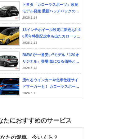
トヨタ「カローラスポーツ」改良
モデル発売 最新ハッチバックの特
徴は？
2026.7.14
18インチホイール設定に新色も!! 6
0周年特別記念車も出たカローラス
ポーツの一部改良がゴージャスす
2026.7.13
ぎ!!
ダイハツ ミライース
スズキ アルトラパン
フ
BMWで“一番安い”モデル「120オ
ルフ
リジナル」登場 気になる価格と仕
様は？
2026.6.18
流れるウインカーや北米仕様サイ
ドマーカーも！ カローラスポーツ
を格上げする専用テール
2026.6.1
なたにおすすめのサービス
あなたの愛車、今いくら？