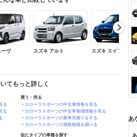
Nex
t
ムーヴ
スズキ アルト
スズキ スイフト
ついてもっと詳しく
買う・売る
見る
カローラスポーツの中古車情報を見る
見る
カローラスポーツの中古車相場情報を見る
る
カローラスポーツの新車見積りをする
あ
カローラスポーツの買取相場を調べる
似たタイプの車種を探す