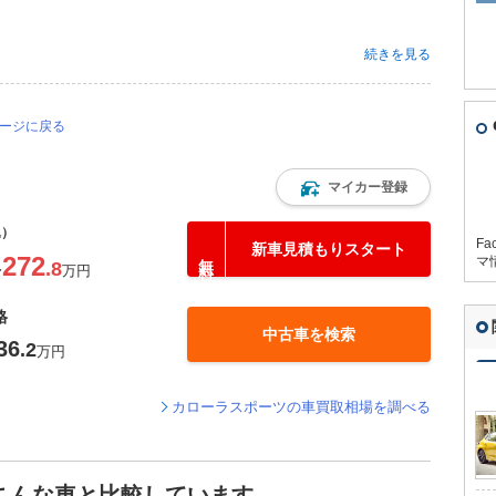
続きを見る
ページに戻る
マイカー登録
込）
Fa
新車見積もりスタート
272
マ
.8
〜
万円
格
中古車を検索
36
.2
万円
カローラスポーツの車買取相場を調べる
こんな車と比較しています