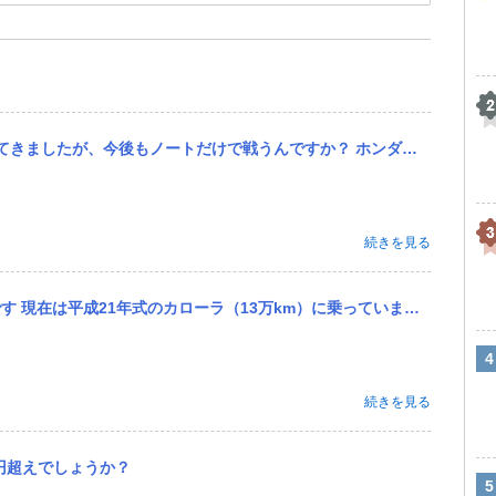
 ホンダは今後3年以内に、上級ミニバンの新型車を国内発売する検討を始めた。次世代ハイブリッドシステムの採用を見...
続きを見る
km）に乗っています。車検は2028年3月までありますが、エアコンの効きが悪くなってきたため、そろそろ買い替え...
続きを見る
万円超えでしょうか？