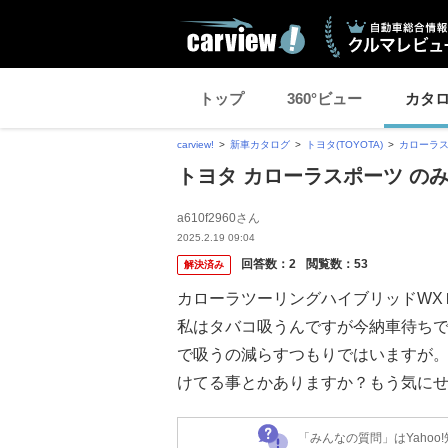
トップ
360°ビュー
カタ
carview!
新車カタログ
トヨタ(TOYOTA)
カローラ
トヨタ カローラスポーツ の
a610f2960さん
2025.2.19 09:04
回答数：
2
閲覧数：
53
解決済み
カローラツーリングハイブリッドWX
私はタバコ吸うんですが今納車待ち
で吸うの減らすつもりではいますが
けてる事とかありますか？もう気に
「みんなの質問」はYaho