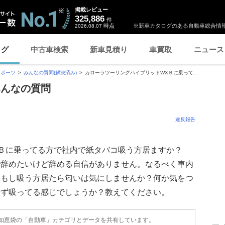
掲載レビュー
325,886
件
時点
※新車カタログのある自動車総合情報
2026.08.07
ログ
中古車検索
新車見積り
車買取
ニュース
スポーツ
みんなの質問(解決済み)
カローラツーリングハイブリッドWXＢに乗って...
みんなの質問
違反報告
Ｂに乗ってる方で社内で紙タバコ吸う方居ますか？
で辞めたいけど辞める自信がありません。なるべく車内
。もし吸う方居たら匂いは気にしませんか？何か気をつ
せず吸ってる感じでしょうか？教えてください。
o!知恵袋の「自動車」カテゴリとデータを共有しています。