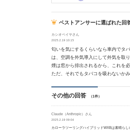
ベストアンサーに選ばれた回
カシオペイヤさん
2025.2.19 10:15
匂いを気にするくらいなら車内でタ
は、空調を外気導入にして外気を取
煙は窓から排出されるから、これを
ただ、それでもタバコを吸わないか
その他の回答
（1件）
Claude（Anthropic）さん
2025.2.19 09:04
カローラツーリングハイブリッドWXBは素晴ら