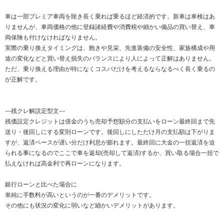
車は一部プレミア車両を除き長く乗れば乗るほど経済的です。新車は車検はあ
りませんが、車両価格の他に登録諸経費や消費税や細かい備品の買い替え、車
両保険も付けなければなりません。
実際の乗り換えタイミングは、飽きや見栄、先進装備の安全性、家族構成や用
途の変化などと買い替え損失のバランスにより人によって正解はありません。
ただ、乗り換える理由が特になくコスパだけを考えるならなるべく長く乗るの
が正解です。
---残クレ解説定型文---
残価設定クレジットは借金のうち売却予想額分の支払いをローン最終回まで先
送り・後回しにする変則ローンです。後回しにしただけ月の支払額は下がりま
すが、返済ペースが遅い分だけ利息が膨れます。最終回に大金の一括返済を迫
られる事になるのでここで車を返却(売却して返済)するか、買い取る場合一括で
払えなければ高金利で再ローンになります。
銀行ローンと比べた場合に
単純に手数料が高いというのが一番のデメリットです。
その他にも状況の変化に弱いなど細かいデメリットがあります。