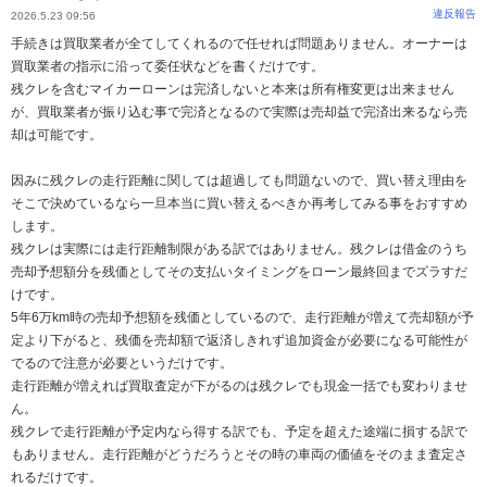
違反報告
2026.5.23 09:56
手続きは買取業者が全てしてくれるので任せれば問題ありません。オーナーは
買取業者の指示に沿って委任状などを書くだけです。
残クレを含むマイカーローンは完済しないと本来は所有権変更は出来ません
が、買取業者が振り込む事で完済となるので実際は売却益で完済出来るなら売
却は可能です。
因みに残クレの走行距離に関しては超過しても問題ないので、買い替え理由を
そこで決めているなら一旦本当に買い替えるべきか再考してみる事をおすすめ
します。
残クレは実際には走行距離制限がある訳ではありません。残クレは借金のうち
売却予想額分を残価としてその支払いタイミングをローン最終回までズラすだ
けです。
5年6万km時の売却予想額を残価としているので、走行距離が増えて売却額が予
定より下がると、残価を売却額で返済しきれず追加資金が必要になる可能性が
でるので注意が必要というだけです。
走行距離が増えれば買取査定が下がるのは残クレでも現金一括でも変わりませ
ん。
残クレで走行距離が予定内なら得する訳でも、予定を超えた途端に損する訳で
もありません。走行距離がどうだろうとその時の車両の価値をそのまま査定さ
れるだけです。