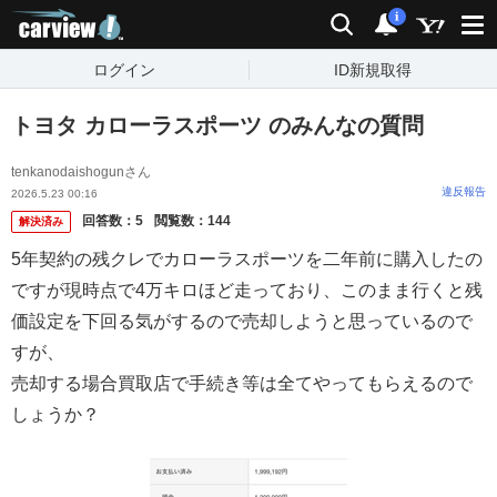
carview!
検索
通知
i
ログイン
ID新規取得
トヨタ カローラスポーツ のみんなの質問
tenkanodaishogunさん
違反報告
2026.5.23 00:16
回答数：
5
閲覧数：
144
解決済み
5年契約の残クレでカローラスポーツを二年前に購入したの
ですが現時点で4万キロほど走っており、このまま行くと残
価設定を下回る気がするので売却しようと思っているので
すが、
売却する場合買取店で手続き等は全てやってもらえるので
しょうか？