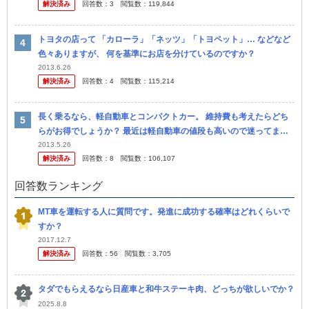
解決済み
回答数：
3
閲覧数：
119,844
事で...
トヨタの店って 「カローラ」「ネッツ」「トヨペット」… などなど
色々ありますが、 何を基準にお店を分けているのですか？
2013.6.26
解決済み
回答数：
4
閲覧数：
115,214
長く乗るなら、軽自動車とコンパクトカー。 維持費も考えたらどち
らがお得でしょうか？ 最近は軽自動車の値段も高いので迷ってま
す。 軽自動車のターボ車の価格ならカローラだって買えち ゃいます
2013.5.26
解決済み
回答数：
8
閲覧数：
106,107
よね。
回答数ランキング
MT車を運転する人に質問です。発進に成功する確率はどれくらいで
すか？
2017.12.7
解決済み
回答数：
56
閲覧数：
3,705
タダでもらえるなら日産車と和牛ステーキ肉、どっちが欲しいでか？
2025.8.8