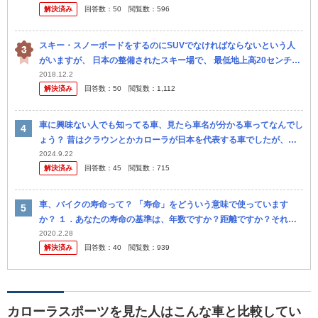
解決済み
回答数：
50
閲覧数：
596
スキー・スノーボードをするのにSUVでなければならないという人
がいますが、 日本の整備されたスキー場で、 最低地上高20センチ以
上雪が積もって動けなくなるようなことあるんでしょうか？ まあ四
2018.12.2
解決済み
回答数：
50
閲覧数：
1,112
駆の...
車に興味ない人でも知ってる車、見たら車名が分かる車ってなんでし
ょう？ 昔はクラウンとかカローラが日本を代表する車でしたが、今
はなんでしょう？
2024.9.22
解決済み
回答数：
45
閲覧数：
715
車、バイクの寿命って？ 「寿命」をどういう意味で使っています
か？ １．あなたの寿命の基準は、年数ですか？距離ですか？それ以
外？ ２．現在所有している車名と、寿命をどの位考えているかをお
2020.2.28
解決済み
回答数：
40
閲覧数：
939
答えくだ...
カローラスポーツを見た人はこんな車と比較してい