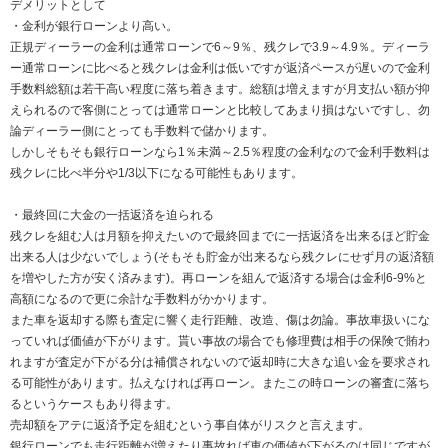
デメリットとして
・金利が銀行ローンより高い。
正規ディーラーの金利は通常ローンで6～9％、残クレで3.9～4.9％。ディーラ
ー通常ローンに比べると残クレは金利は低いですが返済ペースが遅いので金利
手数料総額は若干高い程度に落ち着きます。総額は増えますが月支払い額が抑
えられるので客側にとっては通常ローンと比較してあまり損はないですし、勿
論ディーラー側にとっても手数料で儲かります。
しかしそもそも銀行ローンなら1％未満～2.5％程度の金利なので金利手数料は
残クレに比べ半分や1/3以下になる可能性もあります。
・最終回に大金の一括返済を迫られる
残クレを組む人は月額を抑えたいので最終回までに一括返済を出来るほど貯金
出来る人は少ないでしょう(そもそも貯金が出来るなら残クレにせず月の返済額
を増やした方が安く済みます)。再ローンを組んで返済する場合は金利6-9%と
高額になるので更に余計な手数料がかかります。
また車を返却する際も査定に響く走行距離、改造、傷は勿論。事故車扱いにな
っていれば価値が下がります。貰い事故の場合でも修理費は相手の保険で賄わ
れますが査定が下がる分は補償されないので返却時に大きな追い金を要求され
る可能性があります。払えなければ再ローン。またこの時ローンの審査に落ち
るというケースもあり得ます。
売却額をアテに返済予定を組むという事自体がリスクと言えます。
銀行ローンでも走行距離が増えたり事故れば車の価値が下がるのは同じですが