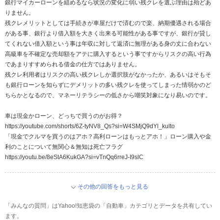
銀行マイカーローンを組めるなら状況の変化に弱い残クレを選ぶ理由は殆どあ
りません。
残クレメリットとしては手続きが車屋だけで済むので楽、納期優遇される場合
がある事、銀行より借入額を大きく出来る可能性がある事ですが、銀行が貸し
てくれない借入額という事は年収に対して返済に無理がある身の丈に合わない
高級車を不確定な売却額をアテに購入するという事ですからリスクの高い行為
であまりすすめられる借金の仕方ではありません。
残クレ利用者はリスクの高い残クレしか選択肢がなかったか、あるいはそもそ
も銀行ローンを知らずにデメリットの多い残クレを使ってしまった情弱かのど
ちらかとなるので、マネーリテラシーの低さから嘲笑対象になり易いのです。
車は現金かローン、どっちで買うのがお得？
https://youtube.com/shorts/6Z-tyNV8_Qs?si=W4SMjQ9dYl_kulto
「現金でクルマを買うのはアホ？高利ローンはもっとアホ！」ローン購入や金
利のことについて無関心＆無知は死亡フラグ
https://youtu.be/8eStA6KukGA?si=vTnQq6rreJ-I9slC
その他の回答をもっと見る
「みんなの質問」はYahoo!知恵袋の「自動車」カテゴリとデータを共有してい
ます。