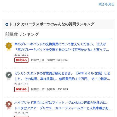
続きを見る
トヨタ カローラスポーツのみんなの質問ランキング
閲覧数ランキング
車のブレーキパッドの交換費用について教えてください。 主人が
『車のブレーキパッドを交換するのに4～5万円かかる』と言ってき
ました。 ディーラーさんに頼むようです。 そんなにかかるも のなん
2013.11.12
解決済み
回答数：
11
閲覧数：
503,994
でし...
ガソリンスタンドの作業員が勧めるまま、 【ATF オイル 交換】しま
した。 その結果、車は故障し、修理費用約４０万円。 そこで相談で
す。 セルフのガソリンスタンドの作業員に勧められ、ほいほ...
2011.10.17
解決済み
回答数：
17
閲覧数：
150,943
ハイブリッド車でホンダはフィット、ヴェゼルに4WDがあるのに、
トヨタはアクア、プリウス、カローラフィールダーと人気車種がある
のに4WDがないのは何故でしょう？ カローラフィールダーなんて 仕
2013.12.20