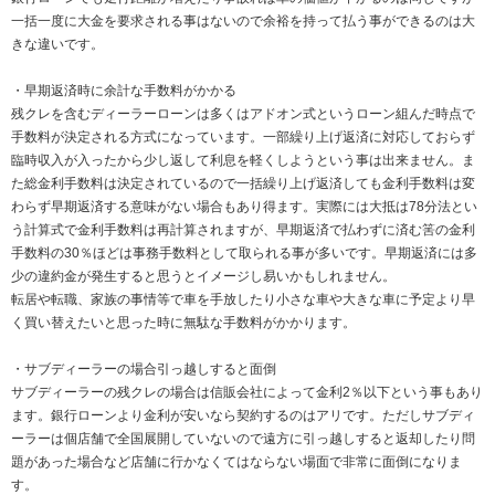
一括一度に大金を要求される事はないので余裕を持って払う事ができるのは大
きな違いです。
・早期返済時に余計な手数料がかかる
残クレを含むディーラーローンは多くはアドオン式というローン組んだ時点で
手数料が決定される方式になっています。一部繰り上げ返済に対応しておらず
臨時収入が入ったから少し返して利息を軽くしようという事は出来ません。ま
た総金利手数料は決定されているので一括繰り上げ返済しても金利手数料は変
わらず早期返済する意味がない場合もあり得ます。実際には大抵は78分法とい
う計算式で金利手数料は再計算されますが、早期返済で払わずに済む筈の金利
手数料の30％ほどは事務手数料として取られる事が多いです。早期返済には多
少の違約金が発生すると思うとイメージし易いかもしれません。
転居や転職、家族の事情等で車を手放したり小さな車や大きな車に予定より早
く買い替えたいと思った時に無駄な手数料がかかります。
・サブディーラーの場合引っ越しすると面倒
サブディーラーの残クレの場合は信販会社によって金利2％以下という事もあり
ます。銀行ローンより金利が安いなら契約するのはアリです。ただしサブディ
ーラーは個店舗で全国展開していないので遠方に引っ越しすると返却したり問
題があった場合など店舗に行かなくてはならない場面で非常に面倒になりま
す。