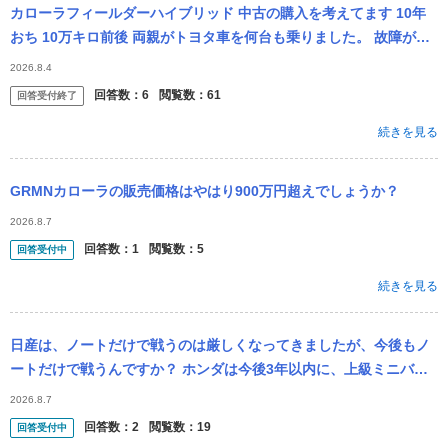
カローラフィールダーハイブリッド 中古の購入を考えてます 10年
おち 10万キロ前後 両親がトヨタ車を何台も乗りました。 故障がぜ
んぜんありません 僕もトヨタガイヤを16年乗りました 故...
2026.8.4
回答数：
6
閲覧数：
61
回答受付終了
続きを見る
GRMNカローラの販売価格はやはり900万円超えでしょうか？
2026.8.7
回答数：
1
閲覧数：
5
回答受付中
続きを見る
日産は、ノートだけで戦うのは厳しくなってきましたが、今後もノ
ートだけで戦うんですか？ ホンダは今後3年以内に、上級ミニバン
の新型車を国内発売する検討を始めた。次世代ハイブリッドシステ
2026.8.7
ムの採用を見...
回答数：
2
閲覧数：
19
回答受付中