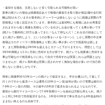
・返却する場合、注意しないと安く引取られる可能性が高い
新車の残クレの場合は残価保証ありで相場の最低引き取り額が保証(傷や走行距
離は別)されていますが基本的にディーラーは損をしないように残価は実際の予
想相場より低く設定されています。基本的には返却時にも相場にあわせ再査定
されますから低く残価を見積もっている分少しお金が返ってくる事が多いです
(残クレで最終的に20万も返ってきた！なんて得なんだ！これを次の頭金にして
また残クレ契約しよう、というのが客をハメるパターン)。しかし実際の中古車
相場はそのディーラー買取価格より更に高い事が多いので大抵返却は損しま
す。また買取相場は3年5年を超えるとガクっと下がりますから、理想としては
3年5年満期より2-3ヶ月前に売却する方が得です。残クレでも他業者に売却する
事は可能なので相見積もりに出して自分で売却すれば実質これらは問題とはな
りませんが、残クレ契約者は営業に流されやすく無知な場合が多いので自己防
衛しないと損をしがちです。
簡単に残価率50％5年ローンの残クレで仮定すると、半分を棚上げして返して
行くのですから返済ペースは通常の10年ローン並(金利が高いので実際は銀行の
7-8年ローン並の月額)、その途中の5年目で返済を迫られるようなものです。
最初から銀行マイカーローンで7‐8年長期ローンを組めば月額も抑えられ、残ク
レと同じ5年目で売却返済するのも、1年目や3年目で車を売るのも8年低金利の
まま払い終えるのも自由です。