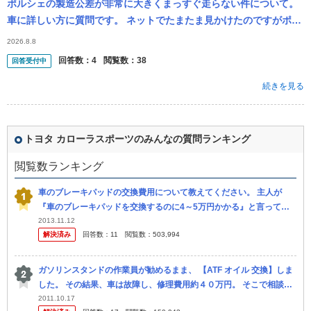
ポルシェの製造公差が非常に大きくまっすぐ走らない件について。
車に詳しい方に質問です。 ネットでたまたま見かけたのですがポル
シェ車は車の製造時に部品の公差が大きい為に時速１００km以上で
2026.8.8
は真っ...
回答数：
4
閲覧数：
38
回答受付中
続きを見る
トヨタ カローラスポーツのみんなの質問ランキング
閲覧数ランキング
車のブレーキパッドの交換費用について教えてください。 主人が
『車のブレーキパッドを交換するのに4～5万円かかる』と言ってき
ました。 ディーラーさんに頼むようです。 そんなにかかるも のなん
2013.11.12
解決済み
回答数：
11
閲覧数：
503,994
でし...
ガソリンスタンドの作業員が勧めるまま、 【ATF オイル 交換】しま
した。 その結果、車は故障し、修理費用約４０万円。 そこで相談で
す。 セルフのガソリンスタンドの作業員に勧められ、ほいほ...
2011.10.17