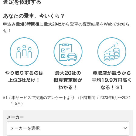
査定を依頼する
あなたの愛車、今いくら？
申込み
最短3時間後
に
最大20社
から愛車の査定結果をWebでお知ら
せ！
※1：本サービスで実施のアンケートより （回答期間：2023年6月〜2024
年5月）
メーカー