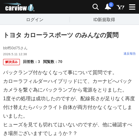
carview!
検索
通知
i
ログイン
ID新規取得
トヨタ カローラスポーツ のみんなの質問
bbff50d75さん
違反報告
2026.5.11 12:38
回答数：
3
閲覧数：
70
解決済み
バックランプ付かなくなって事について質問です。
カローラフィルダーハイブリッドにて、カーナビへバック
カメラを繋ぐ為にバックランプから電源をとりました。
1度その処理は成功したのですが、配線長さが足りなく再度
付け替えたらバックライト自体が両方付かなくなってしま
いました。
ヒューズを見ても切れてはいないのですが、他に確認すべ
き場所ございますでしょうか？？