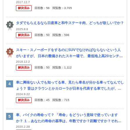
2017.12.7
解決済み
回答数：
56
閲覧数：
3,705
タダでもらえるなら日産車と和牛ステーキ肉、どっちが欲しいでか？
2025.8.8
解決済み
回答数：
50
閲覧数：
596
スキー・スノーボードをするのにSUVでなければならないという人
がいますが、 日本の整備されたスキー場で、 最低地上高20センチ以
上雪が積もって動けなくなるようなことあるんでしょうか？ まあ四
2018.12.2
解決済み
回答数：
50
閲覧数：
1,112
駆の...
車に興味ない人でも知ってる車、見たら車名が分かる車ってなんでし
ょう？ 昔はクラウンとかカローラが日本を代表する車でしたが、今
はなんでしょう？
2024.9.22
解決済み
回答数：
45
閲覧数：
715
車、バイクの寿命って？ 「寿命」をどういう意味で使っています
か？ １．あなたの寿命の基準は、年数ですか？距離ですか？それ以
外？ ２．現在所有している車名と、寿命をどの位考えているかをお
2020.2.28