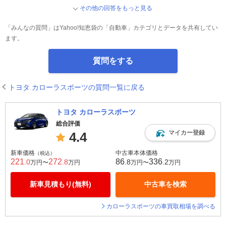
その他の回答をもっと見る
「みんなの質問」はYahoo!知恵袋の「自動車」カテゴリとデータを共有してい
ます。
質問をする
トヨタ カローラスポーツの質問一覧に戻る
トヨタ カローラスポーツ
総合評価
マイカー登録
4.4
新車価格
中古車本体価格
（税込）
221
272
86
336
.0
.8
.8
.2
万円〜
万円
万円〜
万円
新車見積もり(無料)
中古車を検索
カローラスポーツの車買取相場を調べる