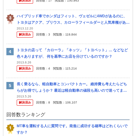
解決済み
回答数：
17
閲覧数：
150,943
ハイブリッド車でホンダはフィット、ヴェゼルに4WDがあるのに、
トヨタはアクア、プリウス、カローラフィールダーと人気車種がある
のに4WDがないのは何故でしょう？ カローラフィールダーなんて 仕
2013.12.20
解決済み
回答数：
3
閲覧数：
119,844
事で...
トヨタの店って 「カローラ」「ネッツ」「トヨペット」… などなど
色々ありますが、 何を基準にお店を分けているのですか？
2013.6.26
解決済み
回答数：
4
閲覧数：
115,214
長く乗るなら、軽自動車とコンパクトカー。 維持費も考えたらどち
らがお得でしょうか？ 最近は軽自動車の値段も高いので迷ってま
す。 軽自動車のターボ車の価格ならカローラだって買えち ゃいます
2013.5.26
解決済み
回答数：
8
閲覧数：
106,107
よね。
回答数ランキング
MT車を運転する人に質問です。発進に成功する確率はどれくらいで
すか？