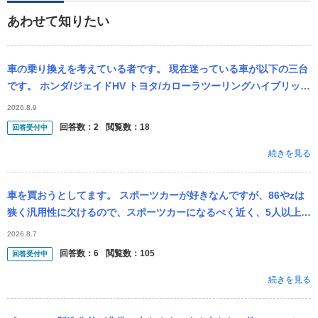
あわせて知りたい
車の乗り換えを考えている者です。 現在迷っている車が以下の三台
です。 ホンダ/ジェイドHV トヨタ/カローラツーリングハイブリッド
マツダ/マツダ6ワゴン 中古車での購入を考えています。 ...
2026.8.9
回答数：
2
閲覧数：
18
回答受付中
続きを見る
車を買おうとしてます。 スポーツカーが好きなんですが、86やzは
狭く汎用性に欠けるので、スポーツカーになるべく近く、5人以上乗
れる車にしようと思っています。条件に ・走りを純粋に楽しめる ・
2026.8.7
人、...
回答数：
6
閲覧数：
105
回答受付中
続きを見る