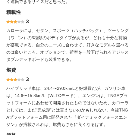
く運転できるサイズだと思った。
積載性
3
カローラには、セダン、スポーツ（ハッチバック）、ツーリング
（ワゴン）の3種類のボディタイプがあるが、どれも十分な荷物
が搭載できる。自分のニーズに合わせて、好きなモデルを選べる
のは良いところ。オプションで、荷室を一段下げられるアジャス
タブルデッキボードも装着できる。
燃費
3
ハイブリッド車は、24.4〜29.0km/Lと好燃費だが、ガソリン車
は、14.6〜15.8km/L（WLTCモード）。エンジンは、TNGAプラ
ットフォームにあわせて開発されたものではないため、カローラ
としては、まだ“完成形”とは言えないのかもしれない。今後TNG
Aプラットフォーム用に開発された『ダイナミックフォースエン
ジン』が搭載されれば、燃費もさらに良くなるはず。