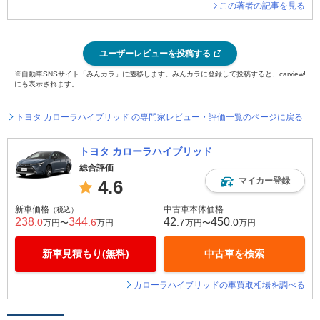
この著者の記事を見る
ユーザーレビューを投稿する
※自動車SNSサイト「みんカラ」に遷移します。みんカラに登録して投稿すると、carview!
にも表示されます。
トヨタ カローラハイブリッド の専門家レビュー・評価一覧のページに戻る
トヨタ カローラハイブリッド
総合評価
マイカー登録
4.6
新車価格
中古車本体価格
（税込）
238
344
42
450
.0
.6
.7
.0
万円〜
万円
万円〜
万円
新車見積もり(無料)
中古車を検索
カローラハイブリッドの車買取相場を調べる