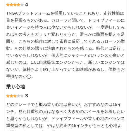
4
TNGAプラットフォームを採用していることもあり、走行性能は
目を見張るものがある。カローラと聞いて、ドライブフィールに
良いイメージを持つ人は少ないかもしれないが、一度運転してみ
ればその考えもガラリと変わりそうだ。滑らかに路面を捉える足
回り、こちらの操作に対して素直に反応してくれるカローラの挙
動。その仕草の端々に洗練されたものを感じる。時代とは逆行し
ているかもしれないが、個人的にシャシーとのバランスが良いと
感じたのは、1.8L自然吸気エンジンだった。新しいエンジンでは
ないが、気持ちよく吹け上がっていく加速感があるし、価格もお
手頃なのが◯。
乗り心地
3
どのグレードでも概ね乗り心地は良いが、おすすめなのは15イ
ンチ。見た目重視の人はなるべく大きめのホイールを装着したい
と思うかもしれないが、ドライブフィールや乗り心地のバランス
重視型の私としては、やはり純正の15インチがもっとも心地よ