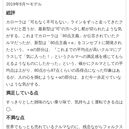
2019年9月〜モデル
総評
カローラは「可もなく不可もない」ラインをずっと走ってきたク
ルマだと思うが、最新型は“可”の方へ少し舵が切られたような気
がする。これまでカローラは「80点主義」が公言されていたク
ルマだったが、新型は「80点主義＋α」をコンセプトに開発され
たという。＋αの部分は、『これまでの平均点が高いクルマにプ
ラスして「気に入った！」というクルマへの満足感を感じてもら
えるようなものにしたかった』という。確かにクルマとしての平
均点は上がり、80点から87点くらいの高得点になった印象はあ
るが、人の心を掴むような＋αの部分は、まだ今一歩足りていな
いような気がする。
満足している点
すっきりとした雑味のない乗り味で、気持ちよく運転できる点は
◯。
不満な点
世界でもっとも売れているクルマなのに、残念ながらフォルクス