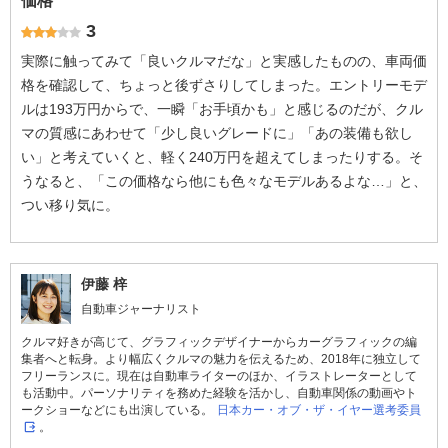
価格
3
実際に触ってみて「良いクルマだな」と実感したものの、車両価
格を確認して、ちょっと後ずさりしてしまった。エントリーモデ
ルは193万円からで、一瞬「お手頃かも」と感じるのだが、クル
マの質感にあわせて「少し良いグレードに」「あの装備も欲し
い」と考えていくと、軽く240万円を超えてしまったりする。そ
うなると、「この価格なら他にも色々なモデルあるよな…」と、
つい移り気に。
伊藤 梓
自動車ジャーナリスト
クルマ好きが高じて、グラフィックデザイナーからカーグラフィックの編
集者へと転身。より幅広くクルマの魅力を伝えるため、2018年に独立して
フリーランスに。現在は自動車ライターのほか、イラストレーターとして
も活動中。パーソナリティを務めた経験を活かし、自動車関係の動画やト
ークショーなどにも出演している。
日本カー・オブ・ザ・イヤー選考委員
。