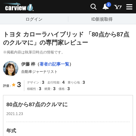
carview!
検索
通知
i
ログイン
ID新規取得
トヨタ カローラハイブリッド 「80点から87点
のクルマに」の専門家レビュー
※掲載内容は執筆日時点の情報です。
伊藤 梓（
著者の記事一覧
）
自動車ジャーナリスト
3
4
3
3
デザイン
走行性能
乗り心地
評価
3
3
3
積載性
燃費
価格
80点から87点のクルマに
2021.1.23
年式