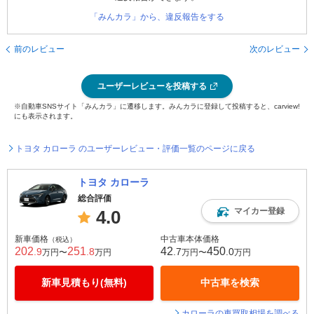
「みんカラ」から、違反報告をする
前のレビュー
次のレビュー
ユーザーレビューを投稿する
※自動車SNSサイト「みんカラ」に遷移します。みんカラに登録して投稿すると、carview!
にも表示されます。
トヨタ カローラ のユーザーレビュー・評価一覧のページに戻る
トヨタ カローラ
総合評価
マイカー登録
4.0
新車価格
中古車本体価格
（税込）
202
251
42
450
.9
.8
.7
.0
万円〜
万円
万円〜
万円
新車見積もり(無料)
中古車を検索
カローラの車買取相場を調べる