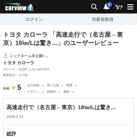
carview!
検索
通知
i
ログイン
ID新規取得
トヨタ カローラ 「高速走行で（名古屋⇔東
京）18㎞/Lは驚き...」のユーザーレビュー
ニックネーム非公開
さん
トヨタ カローラ
グレード：XE(MT_1.5) 1991年式
乗車形式：その他
-
-
-
5
走行性能
乗り心地
燃費
評価
-
-
-
デザイン
積載性
価格
高速走行で（名古屋⇔東京）18㎞/Lは驚き...
2006.4.24
総評