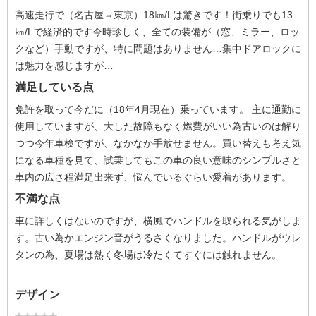
高速走行で（名古屋⇔東京）18㎞/Lは驚きです！街乗りでも13
㎞/Lで経済的です今時珍しく、全ての装備が（窓、ミラー、ロッ
クなど）手動ですが、特に問題はありません…集中ドアロックに
は魅力を感じますが…
満足している点
免許を取って今だに（18年4月現在）乗っています。 主に通勤に
使用していますが、大した故障もなく燃費がいい為古いのは解り
つつ今年車検ですが、なかなか手放せません。買い替えも考え気
になる車種を見て、試乗してもこの車の良い意味のシンプルさと
車内の広さ程満足出来ず、悩んでいるぐらい愛着があります。
不満な点
車に詳しくはないのですが、横風でハンドルを取られる気がしま
す。古い為かエンジン音がうるさくなりました。ハンドルがウレ
タンの為、夏場は熱く冬場は冷たくてすぐには触れません。
デザイン