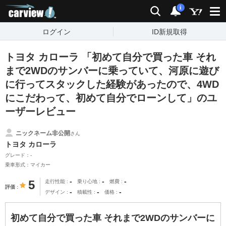
carview!
検索
通知
i
ログイン
ID新規取得
トヨタ カローラ 「初めて自分で買った車 それ
まで2WDのサンバーに乗っていて、河原に遊び
に行ってスタックした経験があったので、4WD
にこだわって、初めて自分でローンして」のユ
ーザーレビュー
ニックネーム非公開
さん
トヨタ カローラ
グレード：-
乗車形式：マイカー
-
-
-
5
走行性能
乗り心地
燃費
評価
-
-
-
デザイン
積載性
価格
初めて自分で買った車 それまで2WDのサンバーに