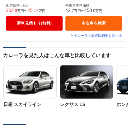
新車価格
中古車本体価格
（税込）
202
251
42
450
.9
.8
.7
.0
万円〜
万円
万円〜
万円
新車見積もり(無料)
中古車を検索
カローラの車買取相場を調べる
カローラを見た人はこんな車と比較しています
日産 スカイライン
レクサス LS
ホン