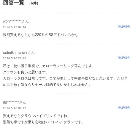
回答一覧
（6件）
won********さん
違反報告
2026.5.17 07:44
後期買えるならなら220系のRSアドバンスかな
jadmtknjhanw3さん
違反報告
2026.5.16 21:42
私は、使い勝手重視で、カローラツーリング選んでます。
クラウンも良いと思います。
カローラクロスは無しです、全てが車として中途半端だなと思います、ただ早
めに手放す気ならリセール目的で良いかもしれません。
rtd********さん
違反報告
2026.5.16 06:12
買えるならクラウンハイブリッドですね。
型落ち車ですが乗り心地はハイレベルクラスです。