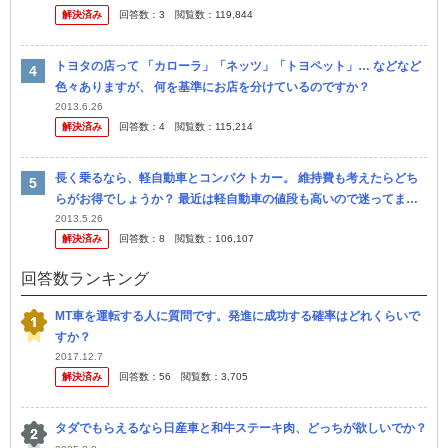
解決済み
回答数：
3
閲覧数：
119,844
事で...
トヨタの店って 「カローラ」「ネッツ」「トヨペット」… などなど
色々ありますが、 何を基準にお店を分けているのですか？
2013.6.26
解決済み
回答数：
4
閲覧数：
115,214
長く乗るなら、軽自動車とコンパクトカー。 維持費も考えたらどち
らがお得でしょうか？ 最近は軽自動車の値段も高いので迷ってま
す。 軽自動車のターボ車の価格ならカローラだって買えち ゃいます
2013.5.26
解決済み
回答数：
8
閲覧数：
106,107
よね。
回答数ランキング
MT車を運転する人に質問です。発進に成功する確率はどれくらいで
すか？
2017.12.7
解決済み
回答数：
56
閲覧数：
3,705
タダでもらえるなら日産車と和牛ステーキ肉、どっちが欲しいでか？