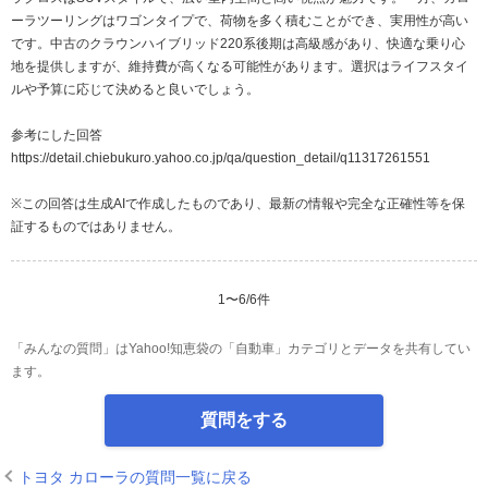
ーラツーリングはワゴンタイプで、荷物を多く積むことができ、実用性が高い
です。中古のクラウンハイブリッド220系後期は高級感があり、快適な乗り心
地を提供しますが、維持費が高くなる可能性があります。選択はライフスタイ
ルや予算に応じて決めると良いでしょう。
参考にした回答
https://detail.chiebukuro.yahoo.co.jp/qa/question_detail/q11317261551
※この回答は生成AIで作成したものであり、最新の情報や完全な正確性等を保
証するものではありません。
1
〜
6
/
6
件
「みんなの質問」はYahoo!知恵袋の「自動車」カテゴリとデータを共有してい
ます。
質問をする
トヨタ カローラの質問一覧に戻る