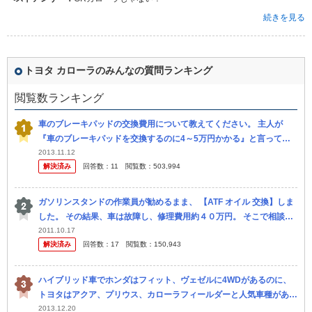
続きを見る
トヨタ カローラのみんなの質問ランキング
閲覧数ランキング
車のブレーキパッドの交換費用について教えてください。 主人が
『車のブレーキパッドを交換するのに4～5万円かかる』と言ってき
ました。 ディーラーさんに頼むようです。 そんなにかかるも のなん
2013.11.12
解決済み
回答数：
11
閲覧数：
503,994
でし...
ガソリンスタンドの作業員が勧めるまま、 【ATF オイル 交換】しま
した。 その結果、車は故障し、修理費用約４０万円。 そこで相談で
す。 セルフのガソリンスタンドの作業員に勧められ、ほいほ...
2011.10.17
解決済み
回答数：
17
閲覧数：
150,943
ハイブリッド車でホンダはフィット、ヴェゼルに4WDがあるのに、
トヨタはアクア、プリウス、カローラフィールダーと人気車種がある
のに4WDがないのは何故でしょう？ カローラフィールダーなんて 仕
2013.12.20