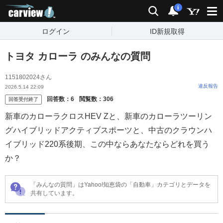
carview!
検索
通知
i
ログイン
ID新規取得
トヨタ カローラ のみんなの質問
1151802024さん
違反報告
2026.5.14 22:09
回答数：
6
閲覧数：
306
回答受付終了
新車のカローラクロスHEV Zと、新車のカローラツーリン
グハイブリッドアクティブスポーツと、中古のクラウンハ
イブリッド220系後期、この中ならあなたならどれを買う
か？
「みんなの質問」はYahoo!知恵袋の「自動車」カテゴリとデータを
共有しています。