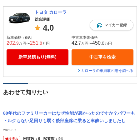
トヨタ カローラ
総合評価
マイカー登録
4.0
新車価格
中古車本体価格
（税込）
202
251
42
450
.9
.8
.7
.0
万円〜
万円
万円〜
万円
新車見積もり(無料)
中古車を検索
カローラの車買取相場を調べる
あわせて知りたい
80年代のファミリーカーはなぜ性能が悪かったのですか？パワーも
トルクもない足回りも弱く後部座席に乗ると車酔いしましたし
2026.8.7
回答数：
9
閲覧数：
94
解決済み