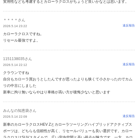
実用性なども考慮するとカローラクロスがちょうど良いかなとは思います。
＊＊＊＊さん
違反報告
2026.5.14 23:22
カローラクロスですね。
リセール最強ですよ。
1151138035さん
違反報告
2026.5.14 22:12
クラウンですね
自分もカローラ買おうとしたんですが思ったよりも狭くて小さかったのでカム
リの中古にしました
新車に拘り無いならやはり車格が高い方が後悔少ないと思います
みんなの知恵袋さん
違反報告
2026.5.14 22:09
新車のカローラクロスHEV Zとカローラツーリングハイブリッドアクティブス
ポーツは、どちらも信頼性が高く、リセールバリューも良い選択です。カロー
ラクロスはSUVスタイルで、広い室内空間と高い視点が魅力です。一方、カロ