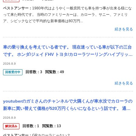
ベストアンサー：
1980年代はようやく一般庶民でも車を持つ事が出来る様にな
って来た時代です。 当時のファミリーカーは、カローラ、サニー、ファミリ
ア、シビックなどで平均的な新車価格は80万円...
続きを見る
車の乗り換えを考えている者です。 現在迷っている車が以下の三台
です。 ホンダ/ジェイドHV トヨタ/カローラツーリングハイブリッド
マツダ/マツダ6ワゴン 中古車での購入を考えています。 ...
2026.8.9
回答数：
3
閲覧数：
49
回答受付中
続きを見る
youtuberのガミさんのチャンネルで大隅くんが車水没でカローラの
新車に買い替えて価格が520万円くらいになるという話です。 通常
ですと上級価格でも320万円くらいですのでなぜ520万円になる...
2026.8.9
回答数：
1
閲覧数：
13
解決済み
ベストアンサー：
GRカローラじゃない？