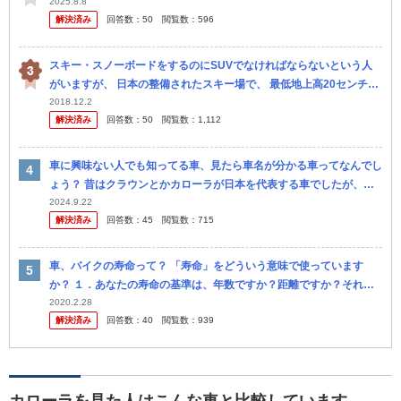
2025.8.8
解決済み
回答数：
50
閲覧数：
596
スキー・スノーボードをするのにSUVでなければならないという人
がいますが、 日本の整備されたスキー場で、 最低地上高20センチ以
上雪が積もって動けなくなるようなことあるんでしょうか？ まあ四
2018.12.2
解決済み
回答数：
50
閲覧数：
1,112
駆の...
車に興味ない人でも知ってる車、見たら車名が分かる車ってなんでし
ょう？ 昔はクラウンとかカローラが日本を代表する車でしたが、今
はなんでしょう？
2024.9.22
解決済み
回答数：
45
閲覧数：
715
車、バイクの寿命って？ 「寿命」をどういう意味で使っています
か？ １．あなたの寿命の基準は、年数ですか？距離ですか？それ以
外？ ２．現在所有している車名と、寿命をどの位考えているかをお
2020.2.28
解決済み
回答数：
40
閲覧数：
939
答えくだ...