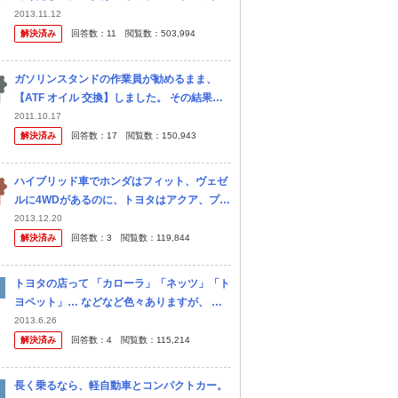
交換するのに4～5万円かかる』と言ってきま
2013.11.12
した。 ディーラーさんに頼むようです。 そ
解決済み
回答数：
11
閲覧数：
503,994
んなにかかるも のなんでし...
ガソリンスタンドの作業員が勧めるまま、
【ATF オイル 交換】しました。 その結果、
車は故障し、修理費用約４０万円。 そこで相
2011.10.17
談です。 セルフのガソリンスタンドの作業員
解決済み
回答数：
17
閲覧数：
150,943
に勧められ、ほいほ...
ハイブリッド車でホンダはフィット、ヴェゼ
ルに4WDがあるのに、トヨタはアクア、プリ
ウス、カローラフィールダーと人気車種があ
2013.12.20
るのに4WDがないのは何故でしょう？ カロ
解決済み
回答数：
3
閲覧数：
119,844
ーラフィールダーなんて 仕事で...
トヨタの店って 「カローラ」「ネッツ」「ト
ヨペット」… などなど色々ありますが、 何
を基準にお店を分けているのですか？
2013.6.26
解決済み
回答数：
4
閲覧数：
115,214
長く乗るなら、軽自動車とコンパクトカー。