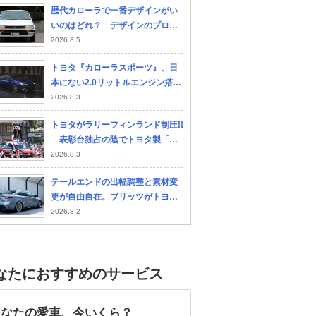
歴代カローラで一番デザインがい
ーへと変貌させた！
いのはどれ？ デザインのプロは
「ハチロク」の影に隠れた「５代
2026.8.5
目セダン」を選出!!
トヨタ『カローラスポーツ』、日
本にない2.0リットルエンジン搭
載…米国2027年型
2026.8.3
トヨタがラリーフィンランド制圧!!
表彰台独占の陰でトヨタ製「水
素サウナ」が湯気を上げていた
2026.8.3
テールエンドの出幅調整と素材変
更が自由自在。ブリッツがトヨタ
「カローラ」に仕掛けた新構造マ
2026.8.2
フラーのこだわり
なたにおすすめのサービス
リッ
スバル WRX S4
BMW 3シリーズ セダン
メ
あなたの愛車、今いくら？