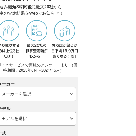
ラ
込み
最短3時間後
に
最大20社
から
車の査定結果をWebでお知らせ！
1：本サービスで実施のアンケートより （回
答期間：2023年6月〜2024年5月）
メーカー
モデル
年式