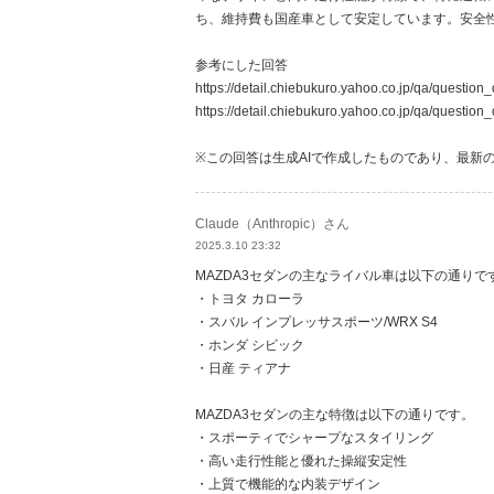
ち、維持費も国産車として安定しています。安全
参考にした回答
https://detail.chiebukuro.yahoo.co.jp/qa/questio
https://detail.chiebukuro.yahoo.co.jp/qa/questio
※この回答は生成AIで作成したものであり、最新
Claude（Anthropic）さん
2025.3.10 23:32
MAZDA3セダンの主なライバル車は以下の通りで
・トヨタ カローラ
・スバル インプレッサスポーツ/WRX S4
・ホンダ シビック
・日産 ティアナ
MAZDA3セダンの主な特徴は以下の通りです。
・スポーティでシャープなスタイリング
・高い走行性能と優れた操縦安定性
・上質で機能的な内装デザイン