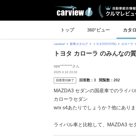
トップ
360°ビュー
カタ
carview!
新車カタログ
トヨタ(TOYOTA)
カローラ
トヨタ カローラ のみんなの
ope********さん
2025.3.10 23:32
回答数：
3
閲覧数：
202
回答受付終了
MAZDA3 セダンの国産車でのライ
カローラセダン
wrx s4あたりでしょうか？他にあり
ライバル車と比較して、MAZDA3 