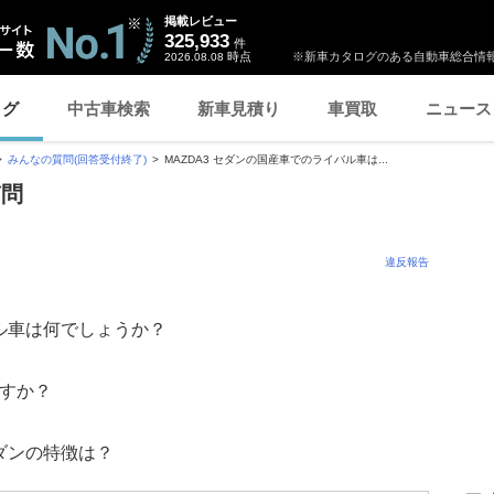
掲載レビュー
325,933
件
時点
※新車カタログのある自動車総合情報
2026.08.08
ログ
中古車検索
新車見積り
車買取
ニュース
みんなの質問(回答受付終了)
MAZDA3 セダンの国産車でのライバル車は...
質問
違反報告
バル車は何でしょうか？
ますか？
セダンの特徴は？