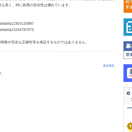
性も高く、特に前席の安全性は優れています。
n_detail/q12303133897
n_detail/q13244787073
の情報や完全な正確性等を保証するものではありません。
違反報告
す。