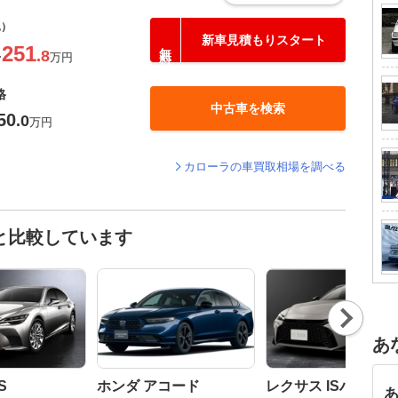
込）
新車見積もりスタート
251
.8
〜
万円
格
中古車を検索
50
.0
万円
カローラの車買取相場を調べる
と比較しています
Nex
t
あ
S
ホンダ アコード
レクサス ISハイブ