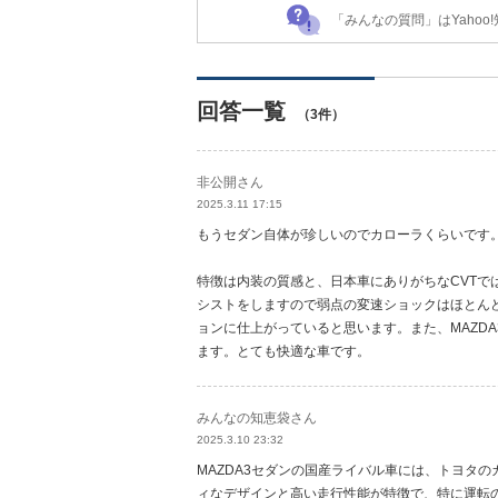
「みんなの質問」はYaho
回答一覧
（3件）
非公開さん
2025.3.11 17:15
もうセダン自体が珍しいのでカローラくらいです。
特徴は内装の質感と、日本車にありがちなCVTで
シストをしますので弱点の変速ショックはほとん
ョンに仕上がっていると思います。また、MAZD
ます。とても快適な車です。
みんなの知恵袋さん
2025.3.10 23:32
MAZDA3セダンの国産ライバル車には、トヨタのカ
ィなデザインと高い走行性能が特徴で、特に運転