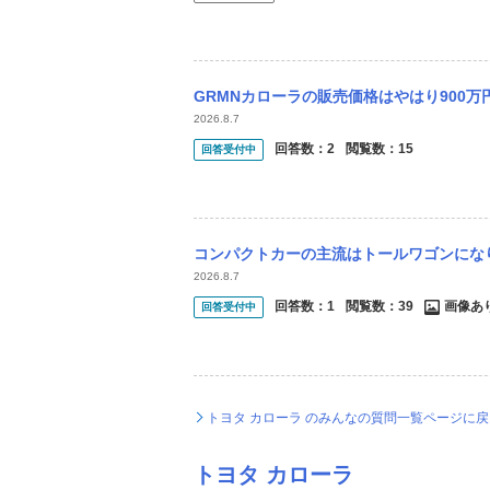
GRMNカローラの販売価格はやはり900
2026.8.7
回答数：
2
閲覧数：
15
回答受付中
コンパクトカーの主流はトールワゴンになりますか？すでにトールワゴンが主流になっていま
2026.8.7
回答数：
1
閲覧数：
39
画像あ
回答受付中
トヨタ カローラ のみんなの質問一覧ページに戻
トヨタ カローラ