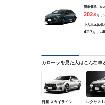
新車価格
（税
202
.9
万円
中古車本体価
42
4
.7
万円
〜
カローラを見た人はこんな車
日産 スカイライン
レクサス L