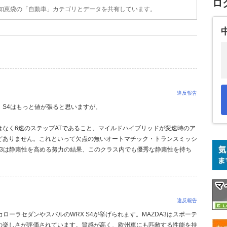
ロ
o!知恵袋の「自動車」カテゴリとデータを共有しています。
違反報告
S4はもっと値が張ると思いますが。
はなく6速のステップATであること、マイルドハイブリッドが変速時のア
どありません。これといって欠点の無いオートマチック・トランスミッシ
A3は静粛性を高める努力の結果、このクラス内でも優秀な静粛性を持ち
違反報告
ローラセダンやスバルのWRX S4が挙げられます。MAZDA3はスポーテ
の楽しさが評価されています。質感が高く、欧州車にも匹敵する性能を持