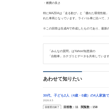
・燃費の良さ
特にMAZDAは「走る歓び」と「優れた環境性能
れた車両となっています。ライバル車に比べて、
※この回答は生成AIで作成したものであり、最新
「みんなの質問」はYahoo!知恵袋の
「自動車」カテゴリとデータを共有していま
あわせて知りたい
30代、子ども2人（4歳・0歳）の4人家族です 現在は平成21年式のカローラ（13万
2026.8.5
回答数：
11
閲覧数：
158
回答受付終了