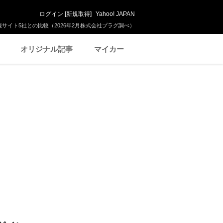
ログイン
[
新規取得
]
Yahoo! JAPAN
サイト5社との比較（2026年2月株式会社プラグ調べ）
オリジナル記事
マイカー