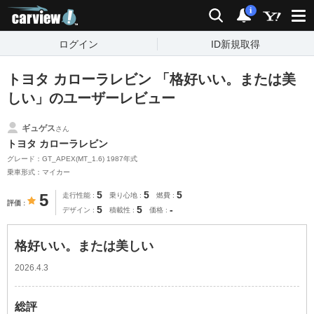
carview!
検索
通知
i
ログイン
ID新規取得
トヨタ カローラレビン 「格好いい。または美
しい」のユーザーレビュー
ギュゲス
さん
トヨタ カローラレビン
グレード：GT_APEX(MT_1.6) 1987年式
乗車形式：マイカー
5
5
5
5
走行性能
乗り心地
燃費
評価
5
5
-
デザイン
積載性
価格
格好いい。または美しい
2026.4.3
総評