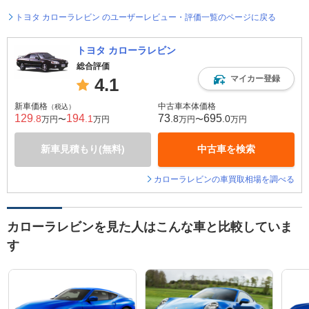
トヨタ カローラレビン のユーザーレビュー・評価一覧のページに戻る
トヨタ カローラレビン
総合評価
マイカー登録
4.1
新車価格
中古車本体価格
（税込）
129
194
73
695
.8
.1
.8
.0
万円〜
万円
万円〜
万円
新車見積もり(無料)
中古車を検索
カローラレビンの車買取相場を調べる
カローラレビンを見た人はこんな車と比較していま
す