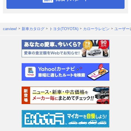
carview!
新車カタログ
トヨタ(TOYOTA)
カローラレビン
ユーザー