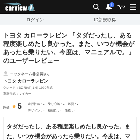
carview!
検索
通知
i
ログイン
ID新規取得
トヨタ カローラレビン 「タダだったし、ある
程度楽しめたし良かった。また、いつか機会が
あったら乗りたい。今度は、マニュアルで。」
のユーザーレビュー
ニックネーム非公開
さん
トヨタ カローラレビン
グレード：BZ-R(AT_1.6) 1999年式
乗車形式：マイカー
-
-
-
5
走行性能
乗り心地
燃費
評価
-
-
-
デザイン
積載性
価格
タダだったし、ある程度楽しめたし良かった。ま
た、いつか機会があったら乗りたい。今度は、マ