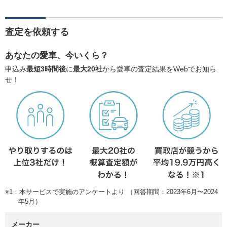
査定を依頼する
あなたの愛車、今いくら？
申込み
最短3時間後
に
最大20社
から愛車の査定結果をWebでお知ら
せ！
※1：本サービスで実施のアンケートより （回答期間：2023年6月〜2024
年5月）
メーカー