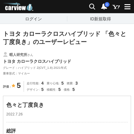
carview!
検索
通知
i
ログイン
ID新規取得
トヨタ カローラクロスハイブリッド 「色々と
丁度良き」のユーザーレビュー
暇人研究所
さん
トヨタ カローラクロスハイブリッド
グレード：ハイブリッド Z(CVT_1.8) 2021年式
乗車形式：マイカー
4
5
3
5
走行性能
乗り心地
燃費
評価
5
5
5
デザイン
積載性
価格
色々と丁度良き
2022.7.26
総評