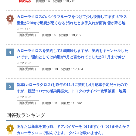
解決済み
回答数：
6
閲覧数：
19,715
カローラクロスのパノラマルーフをつけて少し後悔してます ガラス
重量が20kgで燃費が悪くなる 汚れたとき手入れが面倒 雪が降る地域
なので霜がかかってシェードの間がカビる 雪をよけたとき傷がつく
2021.11.1
回答受付終了
回答数：
5
閲覧数：
19,239
夏は
カローラクロスを契約して2週間経ちますが、契約をキャンセルした
いです。理由としては納期が9月と言われてましたが11月まで伸びて
流石に長いなと感じたところ、 駐車場の加減で車庫証明がギリギリ
2022.2.26
回答受付終了
回答数：
13
閲覧数：
17,164
取れる...
新車(カローラクロス)を昨年の11月に契約し4月納車予定だったので
すが、新型コロナの感染再拡大、トヨタのサイバー攻撃被害、地震に
よる被害、ウクライナ情勢などが重なり、年内の納車が未定になりま
2022.3.25
回答受付終了
回答数：
11
閲覧数：
15,961
した...
回答数ランキング
あなたは新車を買う時、ドアバイザーをつけますか？つけませんか？
カローラクロスで悩んでます。 タバコは吸いません。