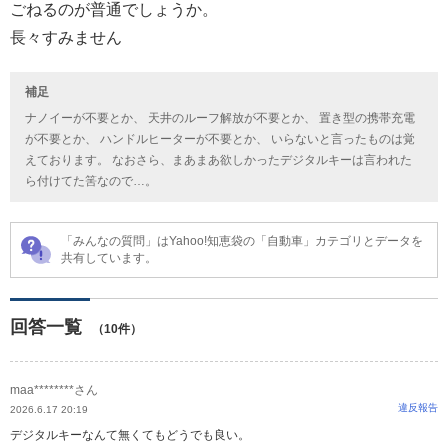
ごねるのが普通でしょうか。
長々すみません
補足
ナノイーが不要とか、 天井のルーフ解放が不要とか、 置き型の携帯充電
が不要とか、 ハンドルヒーターが不要とか、 いらないと言ったものは覚
えております。 なおさら、まあまあ欲しかったデジタルキーは言われた
ら付けてた筈なので…。
「みんなの質問」はYahoo!知恵袋の「自動車」カテゴリとデータを
共有しています。
回答一覧
（10件）
maa********さん
違反報告
2026.6.17 20:19
デジタルキーなんて無くてもどうでも良い。