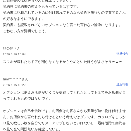
た契約書の仕様をちゃんと確認して下さい。
契約時に契約書の控えをもらっているはずです。
契約書に記載されているのに付け忘れてるのなら契約不履行なので質問者さん
の好きなようにできます。
契約書にも記載されてないオプションなら言った言わない論争になります。
ごねない方が賢明でしょう。
非公開さん
違反報告
2026.6.16 15:04
スマホが壊れたらドアが開かなくなるからやめといたほうがよさそうｗｗｗ
new********さん
違反報告
2026.6.15 13:27
オプションは例えお店側がいくつか提案してくれたとしても全てをお店側が言
ってくれるものではないです。
オプションは自己申告制です。お店側はお客さんから要望が無い物は付けませ
ん。お店側から言われたら付けるという考えではダメです。カタログをしっか
り見て欲しい物を自分でリストアップしないといけないし、最終段階で契約書
を見て全て問題無いか確認しないと。