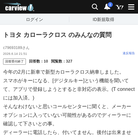
carview!
検索
通知
i
ログイン
ID新規取得
トヨタ カローラクロス のみんなの質問
c79693189さん
違反報告
2026.6.14 21:51
回答数：
10
閲覧数：
327
回答受付終了
今年の2月に新車で新型カローラクロス納車しました。
スマホがキーになる、[デジタルキー]という機能を聞いて
て、アプリで登録しようとすると非対応の表示。(T connect
には加入済。)
そんなわけないと思いコールセンターに聞くと、メーカー
オプションに入っていない可能性があるのでディーラーに
確認して下さいとの事。
ディーラーに電話したら、付いてません。後付は出来ませ