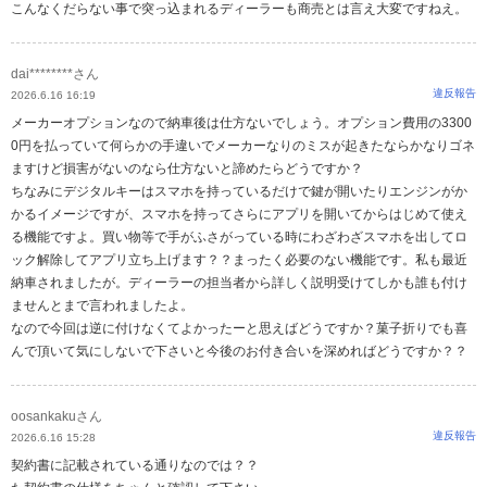
こんなくだらない事で突っ込まれるディーラーも商売とは言え大変ですねえ。
dai********さん
違反報告
2026.6.16 16:19
メーカーオプションなので納車後は仕方ないでしょう。オプション費用の3300
0円を払っていて何らかの手違いでメーカーなりのミスが起きたならかなりゴネ
ますけど損害がないのなら仕方ないと諦めたらどうですか？
ちなみにデジタルキーはスマホを持っているだけで鍵が開いたりエンジンがか
かるイメージですが、スマホを持ってさらにアプリを開いてからはじめて使え
る機能ですよ。買い物等で手がふさがっている時にわざわざスマホを出してロ
ック解除してアプリ立ち上げます？？まったく必要のない機能です。私も最近
納車されましたが。ディーラーの担当者から詳しく説明受けてしかも誰も付け
ませんとまで言われましたよ。
なので今回は逆に付けなくてよかったーと思えばどうですか？菓子折りでも喜
んで頂いて気にしないで下さいと今後のお付き合いを深めればどうですか？？
oosankakuさん
違反報告
2026.6.16 15:28
契約書に記載されている通りなのでは？？