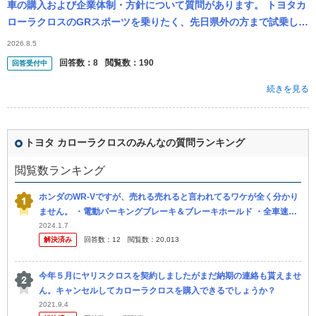
車の購入および企業体制・方針について質問があります。 トヨタカ
ローラクロスのGRスポーツを乗りたく、先日県外の方まで試乗しに
行きました(県内に試乗車は無いため)。 見積もり依頼をして概算費
2026.8.5
用等お...
回答数：
8
閲覧数：
190
回答受付中
続きを見る
トヨタ カローラクロスのみんなの質問ランキング
閲覧数ランキング
ホンダのWR-Vですが、売れる売れると言われてるワケが全く分かり
ません。 ・電動パーキングブレーキ＆ブレーキホールド ・全車速対
応ACC ・ブラインドスポットモニター 最近では普通車なら当然レ
2024.1.7
解決済み
回答数：
12
閲覧数：
20,013
ベ...
今年５月にヤリスクロスを契約しましたがまだ納期の連絡も貰えませ
ん。キャンセルしてカローラクロスを購入できるでしょうか？
2021.9.4