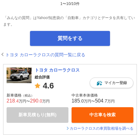
1
〜
10
/
10
件
「みんなの質問」はYahoo!知恵袋の「自動車」カテゴリとデータを共有してい
ます。
質問をする
トヨタ カローラクロスの質問一覧に戻る
トヨタ カローラクロス
総合評価
マイカー登録
4.6
新車価格
中古車本体価格
（税込）
218
290
185
504
.4
.0
.0
.7
万円〜
万円
万円〜
万円
新車見積もり(無料)
中古車を検索
カローラクロスの車買取相場を調べる