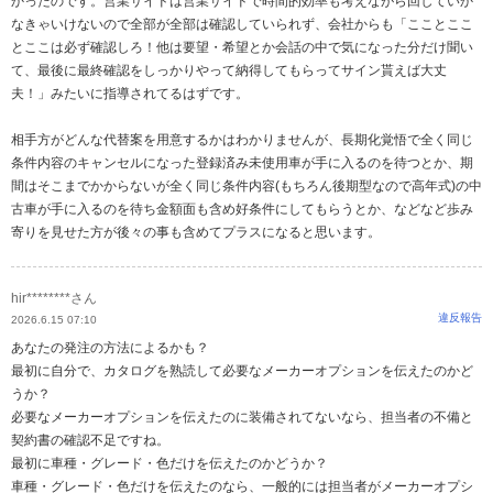
かったのです。営業サイドは営業サイドで時間的効率も考えながら回していか
なきゃいけないので全部が全部は確認していられず、会社からも「こことここ
とここは必ず確認しろ！他は要望・希望とか会話の中で気になった分だけ聞い
て、最後に最終確認をしっかりやって納得してもらってサイン貰えば大丈
夫！」みたいに指導されてるはずです。
相手方がどんな代替案を用意するかはわかりませんが、長期化覚悟で全く同じ
条件内容のキャンセルになった登録済み未使用車が手に入るのを待つとか、期
間はそこまでかからないが全く同じ条件内容(もちろん後期型なので高年式)の中
古車が手に入るのを待ち金額面も含め好条件にしてもらうとか、などなど歩み
寄りを見せた方が後々の事も含めてプラスになると思います。
hir********さん
違反報告
2026.6.15 07:10
あなたの発注の方法によるかも？
最初に自分で、カタログを熟読して必要なメーカーオプションを伝えたのかど
うか？
必要なメーカーオプションを伝えたのに装備されてないなら、担当者の不備と
契約書の確認不足ですね。
最初に車種・グレード・色だけを伝えたのかどうか？
車種・グレード・色だけを伝えたのなら、一般的には担当者がメーカーオプシ