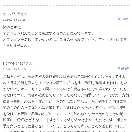
かっパリラさん
違反報告
2026.6.15 12:11
諦めますね。
オプションなんて自分で確認するものだと思っています。
オプションを選択していないのは、自分の落ち度ですから、ディーラーに文句
も言いませんね。
Horry-Horizonさん
違反報告
2026.6.15 08:55
ごねるも何も、契約内容の最終確認に目を通して(電子)サインしたわけですよ
ね？営業担当も膨大なオプション項目1つ1つを全て説明し確認するわけにもい
かないですから、あくまで聞いてくるのは主要なものとその場で気になったも
のだけですし。内容を確認してサインしたのなら、相手(ディーラー)方に一方的
に責任を問うのはお門違いというものではないでしょうか。確認した内容に希
望のものが入ってなければ追加してもらえばよかっただけですし、何なら説明
を受けてる段階で希望のオプションについて触れられなかったのならその場で
即座に「◯◯はどうなってますか？」と切り込めばよかっただけです。相手の
手が痒いところに届かないようなら、こっちから痒いところを差し向ければよ