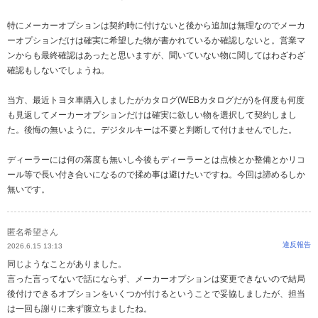
特にメーカーオプションは契約時に付けないと後から追加は無理なのでメーカ
ーオプションだけは確実に希望した物が書かれているか確認しないと。営業マ
ンからも最終確認はあったと思いますが、聞いていない物に関してはわざわざ
確認もしないでしょうね。
当方、最近トヨタ車購入しましたがカタログ(WEBカタログだが)を何度も何度
も見返してメーカーオプションだけは確実に欲しい物を選択して契約しまし
た。後悔の無いように。デジタルキーは不要と判断して付けませんでした。
ディーラーには何の落度も無いし今後もディーラーとは点検とか整備とかリコ
ール等で長い付き合いになるので揉め事は避けたいですね。今回は諦めるしか
無いです。
匿名希望さん
違反報告
2026.6.15 13:13
同じようなことがありました。
言った言ってないで話にならず、メーカーオプションは変更できないので結局
後付けできるオプションをいくつか付けるということで妥協しましたが、担当
は一回も謝りに来ず腹立ちましたね。