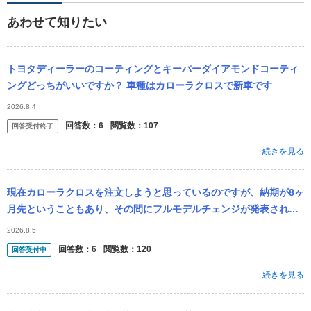
あわせて知りたい
トヨタディーラーのコーティングとキーパーダイアモンドコーティ
ングどっちがいいですか？ 車種はカローラクロスで新車です
2026.8.4
回答数：
6
閲覧数：
107
回答受付終了
続きを見る
現在カローラクロスを注文しようと思っているのですが、納期が8ヶ
月先ということもあり、その間にフルモデルチェンジが発表されな
いか不安です。 リセールのことを考えるとこのタイミングでの注文
2026.8.5
はどう思い...
回答数：
6
閲覧数：
120
回答受付中
続きを見る