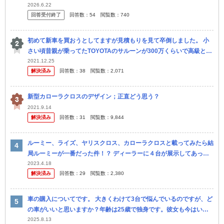
2026.6.22
回答受付終了
回答数：
54
閲覧数：
740
初めて新車を買おうとしてますが見積もりを見て卒倒しました。 小
さい頃昔親が乗ってたTOYOTAのサルーンが300万くらいで高級と言
われてる時代でした(親談) 見積もりしたカローラクロスが総支払い...
2021.12.25
解決済み
回答数：
38
閲覧数：
2,071
新型カローラクロスのデザイン；正直どう思う？
2021.9.14
解決済み
回答数：
31
閲覧数：
9,844
ルーミー、ライズ、ヤリスクロス、カローラクロスと載ってみたら結
局ルーミーが一番だった件！？ ディーラーに４台が展示してあった
のでそれぞれ運転席に座ってみました。 結果、意外とルーミーが見
2023.4.18
解決済み
回答数：
29
閲覧数：
2,380
晴らし...
車の購入についてです。 大きくわけて3台で悩んでいるのですが、ど
の車がいいと思いますか？年齢は25歳で独身です。彼女も今はいま
せん。 1台目がミニバンのシエンタです。 ミニバンは何かと使い勝
2025.8.13