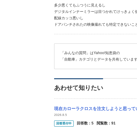
多少悪くてもふつうに見えるし
デジタルインナーミラーは目つかれてけっきょく
配線カッコ悪いし
ドアパンチされたの映像撮れても特定できないこ
「みんなの質問」はYahoo!知恵袋の
「自動車」カテゴリとデータを共有していま
あわせて知りたい
現在カローラクロスを注文しようと思っているのですが、納期が8ヶ月先ということもあり、
2026.8.5
回答数：
5
閲覧数：
91
回答受付中