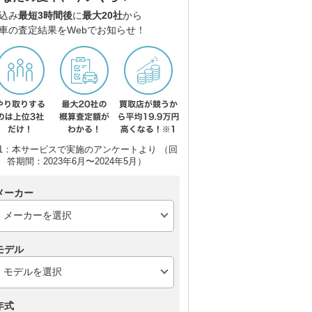
込み
最短3時間後
に
最大20社
から
車の査定結果をWebでお知らせ！
1：本サービスで実施のアンケートより （回
答期間：2023年6月〜2024年5月）
メーカー
モデル
年式