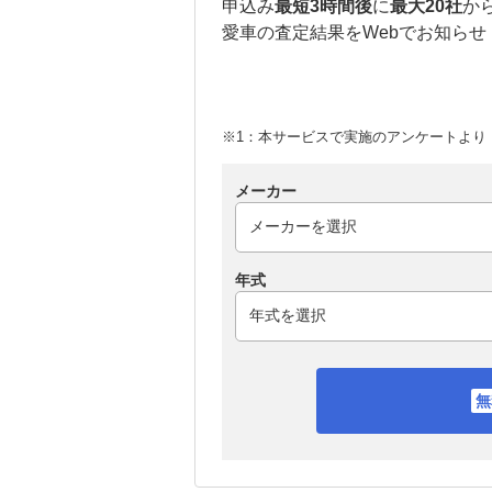
申込み
最短3時間後
に
最大20社
か
愛車の査定結果をWebでお知らせ
※1：本サービスで実施のアンケートより （
メーカー
年式