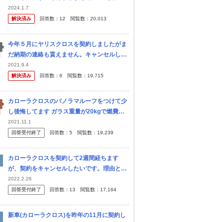
キングブレーキ＆ブレーキホールド ・全車速
2024.1.7
対応ACC ・ブラインドスポットモニター 最
解決済み
回答数：
12
閲覧数：
20,013
近では普通車なら当然レベ...
今年５月にヤリスクロスを契約しましたがま
だ納期の連絡も貰えません。キャンセルして
カローラクロスを購入できるでしょうか？
2021.9.4
解決済み
回答数：
6
閲覧数：
19,715
カローラクロスのパノラマルーフをつけて少
し後悔してます ガラス重量が20kgで燃費が
悪くなる 汚れたとき手入れが面倒 雪が降る
2021.11.1
地域なので霜がかかってシェードの間がカビ
回答受付終了
回答数：
5
閲覧数：
19,239
る 雪をよけたとき傷がつく 夏は
カローラクロスを契約して2週間経ちます
が、契約をキャンセルしたいです。理由とし
ては納期が9月と言われてましたが11月まで
2022.2.26
伸びて流石に長いなと感じたところ、 駐車場
回答受付終了
回答数：
13
閲覧数：
17,164
の加減で車庫証明がギリギリ取れる...
新車(カローラクロス)を昨年の11月に契約し