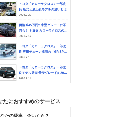
トヨタ「カローラクロス」一部改
良 最安と最上級モデルの違いとは
2026.7.22
価格差45万円!! 中堅グレードに不
満も！ トヨタ カローラクロスの惜
しいポイントとは
2026.7.17
トヨタ「カローラクロス」一部改
良 専用チューン採用の「GR SPO
RT」に注目
2026.7.15
トヨタ「カローラクロス」一部改
良モデル発売 最安グレード約298
万円の仕様とは？
2026.7.11
なたにおすすめのサービス
あなたの愛車、今いくら？