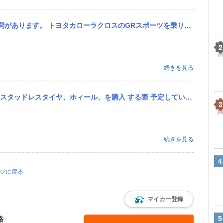
ーツを乗りたく、先日県外の方まで試乗しに行きました(県内に試乗車は無いため)。 見積もり依頼をして概算費用等お...
続きを見る
際 予定しているサイズBBS CS１８ 7.5 インセット38 225 50ですタイヤは横浜を 考えています ...
続きを見る
ージに戻る
マイカー登録
格