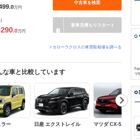
中古車を検索
499
.0
万円
込）
新車見積もりスタート
290
.0
〜
万円
カローラクロスの車買取相場を調べる
Fa
んな車と比較しています
マ
Nex
t
スラー
日産 エクストレイル
マツダ CX-5