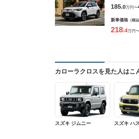
185
.0
万円
〜
新車価格
（税
218
.4
万円
カローラクロスを見た人はこ
スズキ ジムニー
スズキ ハ