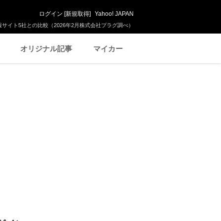
ログイン
[
新規取得
]
Yahoo! JAPAN
サイト5社との比較（2026年2月株式会社プラグ調べ）
オリジナル記事
マイカー