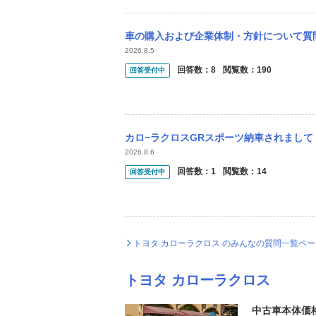
車の購入および企業体制・方針について質問があります。 トヨタカローラクロスのGRスポ
2026.8.5
回答数：
8
閲覧数：
190
回答受付中
カロ−ラクロスGRスポーツ納車されまして スタッドレスタイヤ、ホィール、を購入 する
2026.8.6
回答数：
1
閲覧数：
14
回答受付中
トヨタ カローラクロス のみんなの質問一覧ペ
トヨタ カローラクロス
中古車本体価