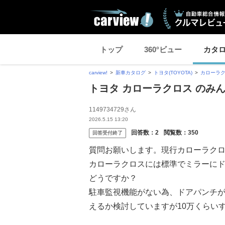
トップ
360°ビュー
カタ
carview!
新車カタログ
トヨタ(TOYOTA)
カローラ
トヨタ カローラクロス のみ
1149734729さん
2026.5.15 13:20
回答数：
2
閲覧数：
350
回答受付終了
質問お願いします。現行カローラク
カローラクロスには標準でミラーに
どうですか？
駐車監視機能がない為、ドアパンチ
えるか検討していますが10万くらい