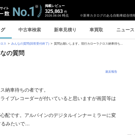
掲載レビュー
325,863
件
時点
※新車カタログのある自動車総合情報
2026.08.06
ログ
中古車検索
新車見積り
車買取
ニュース
クロス
みんなの質問(回答受付終了)
質問お願いします。現行カローラクロス納車待ち...
んなの質問
違反報告
ロス納車待ちの者です。
ドライブレコーダーが付いていると思いますが画質等は
が心配です。アルパインのデジタルインナーミラーに変
するみたいで…