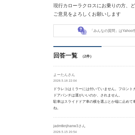
現行カローラクロスにお乗りの方、
ご意見をよろしくお願いします
「みんなの質問」はYaho
回答一覧
（2件）
よーたんさん
2026.5.16 22:04
ドラレコはミラーには付いていません。フロント
ドアパンチは運がいいのか、されません。
駐車はスライドドア車の横を選ぶとか端に止めて
ね。
jadmtknjhanw3さん
2026.5.15 20:54