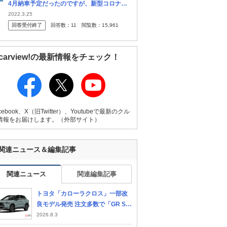
4月納車予定だったのですが、新型コロナの
感染再拡大、トヨタのサイバー攻撃被害、地
2022.3.25
震による被害、ウクライナ情勢などが重な
回答受付終了
回答数：
11
閲覧数：
15,961
り、年内の納車が未定になりました...
carview!の最新情報をチェック！
cebook、X（旧Twitter）、Youtubeで最新のクル
情報をお届けします。（外部サイト）
関連ニュース＆編集記事
関連ニュース
関連編集記事
トヨタ「カローラクロス」一部改
スバル フォレスター
ホンダ ヴェゼル
日産
良モデル発売 注文多数で「GR SP
R
ORT」は受注停止に ユーザーの反
2026.8.3
応は