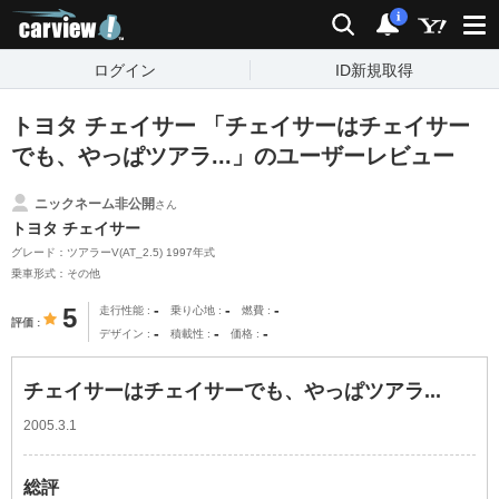
carview!
検索
通知
i
ログイン
ID新規取得
トヨタ チェイサー 「チェイサーはチェイサー
でも、やっぱツアラ...」のユーザーレビュー
ニックネーム非公開
さん
トヨタ チェイサー
グレード：ツアラーV(AT_2.5) 1997年式
乗車形式：その他
-
-
-
5
走行性能
乗り心地
燃費
評価
-
-
-
デザイン
積載性
価格
チェイサーはチェイサーでも、やっぱツアラ...
2005.3.1
総評