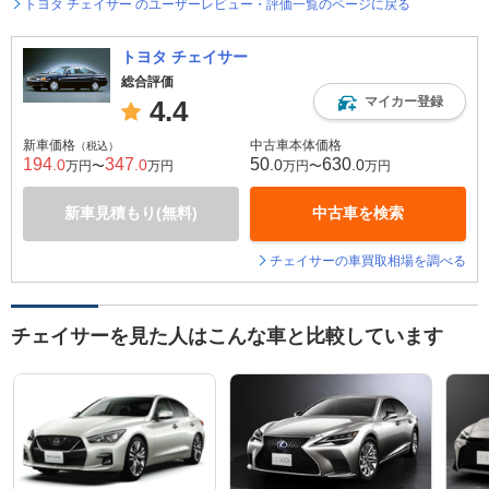
トヨタ チェイサー のユーザーレビュー・評価一覧のページに戻る
トヨタ チェイサー
総合評価
マイカー登録
4.4
新車価格
中古車本体価格
（税込）
194
347
50
630
.0
.0
.0
.0
万円〜
万円
万円〜
万円
新車見積もり(無料)
中古車を検索
チェイサーの車買取相場を調べる
チェイサーを見た人はこんな車と比較しています