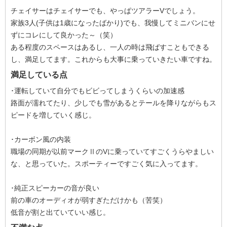
チェイサーはチェイサーでも、やっぱツアラーVでしょう。
家族3人(子供は1歳になったばかり)でも、我慢してミニバンにせ
ずにコレにして良かった～（笑）
ある程度のスペースはあるし、一人の時は飛ばすこともできる
し、満足してます。これからも大事に乗っていきたい車ですね。
満足している点
･運転していて自分でもビビってしまうくらいの加速感
路面が濡れてたり、少しでも雪があるとテールを降りながらもス
ピードを増していく感じ。
･カーボン風の内装
職場の同期が以前マークⅡのVに乗っていてすごくうらやましい
な、と思っていた。スポーティーですごく気に入ってます。
･純正スピーカーの音が良い
前の車のオーディオが弱すぎただけかも（苦笑）
低音が割と出ていていい感じ。